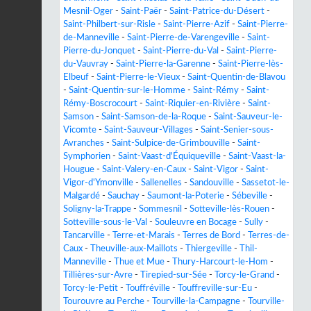
Mesnil-Oger
-
Saint-Paër
-
Saint-Patrice-du-Désert
-
Saint-Philbert-sur-Risle
-
Saint-Pierre-Azif
-
Saint-Pierre-
de-Manneville
-
Saint-Pierre-de-Varengeville
-
Saint-
Pierre-du-Jonquet
-
Saint-Pierre-du-Val
-
Saint-Pierre-
du-Vauvray
-
Saint-Pierre-la-Garenne
-
Saint-Pierre-lès-
Elbeuf
-
Saint-Pierre-le-Vieux
-
Saint-Quentin-de-Blavou
-
Saint-Quentin-sur-le-Homme
-
Saint-Rémy
-
Saint-
Rémy-Boscrocourt
-
Saint-Riquier-en-Rivière
-
Saint-
Samson
-
Saint-Samson-de-la-Roque
-
Saint-Sauveur-le-
Vicomte
-
Saint-Sauveur-Villages
-
Saint-Senier-sous-
Avranches
-
Saint-Sulpice-de-Grimbouville
-
Saint-
Symphorien
-
Saint-Vaast-d'Équiqueville
-
Saint-Vaast-la-
Hougue
-
Saint-Valery-en-Caux
-
Saint-Vigor
-
Saint-
Vigor-d'Ymonville
-
Sallenelles
-
Sandouville
-
Sassetot-le-
Malgardé
-
Sauchay
-
Saumont-la-Poterie
-
Sébeville
-
Soligny-la-Trappe
-
Sommesnil
-
Sotteville-lès-Rouen
-
Sotteville-sous-le-Val
-
Souleuvre en Bocage
-
Sully
-
Tancarville
-
Terre-et-Marais
-
Terres de Bord
-
Terres-de-
Caux
-
Theuville-aux-Maillots
-
Thiergeville
-
Thil-
Manneville
-
Thue et Mue
-
Thury-Harcourt-le-Hom
-
Tillières-sur-Avre
-
Tirepied-sur-Sée
-
Torcy-le-Grand
-
Torcy-le-Petit
-
Touffréville
-
Touffreville-sur-Eu
-
Tourouvre au Perche
-
Tourville-la-Campagne
-
Tourville-