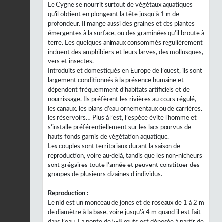
Le Cygne se nourrit surtout de végétaux aquatiques
qu’il obtient en plongeant la tête jusqu’à 1 m de
profondeur. Il mange aussi des graines et des plantes
émergentes à la surface, ou des graminées qu’il broute à
terre. Les quelques animaux consommés régulièrement
incluent des amphibiens et leurs larves, des mollusques,
vers et insectes.
Introduits et domestiqués en Europe de l’ouest, ils sont
largement conditionnés à la présence humaine et
dépendent fréquemment d’habitats artificiels et de
nourrissage. Ils préfèrent les rivières au cours régulé,
les canaux, les plans d’eau ornementaux ou de carrières,
les réservoirs… Plus à l’est, l’espèce évite l’homme et
s’installe préférentiellement sur les lacs pourvus de
hauts fonds garnis de végétation aquatique.
Les couples sont territoriaux durant la saison de
reproduction, voire au-delà, tandis que les non-nicheurs
sont grégaires toute l’année et peuvent constituer des
groupes de plusieurs dizaines d’individus.
Reproduction :
Le nid est un monceau de joncs et de roseaux de 1 à 2 m
de diamètre à la base, voire jusqu’à 4 m quand il est fait
dans l’eau. La ponte de 5-8 œufs est déposée à partir de