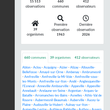
15 513
660
412
observations
communes
observateurs
Première
Dernière
39
observation
observation
organismes
1963
2026
660
communes
39
organismes
412
observateurs
Ablon
-
Aclou
-
Acquigny
-
Aizier
-
Alizay
-
Allouville-
Bellefosse
-
Amayé-sur-Orne
-
Ambenay
-
Ambrumesnil
-
Amfreville
-
Amfreville-la-Mi-Voie
-
Amfreville-sous-
les-Monts
-
Amfreville-sur-Iton
-
Andé
-
Anglesqueville-
l'Esneval
-
Anneville-Ambourville
-
Appeville
-
Appeville-
Annebault
-
Arelaune-en-Seine
-
Argentan
-
Arques-la-
Bataille
-
Arromanches-les-Bains
-
Asnelles
-
Athis-Val de
Rouvre
-
Aubermesnil-Beaumais
-
Auberville
-
Aucey-la-
Plaine
-
Audouville-la-Hubert
-
Aulnay-sur-Iton
-
Aumeville-Lestre
-
Authieux-Ratiéville
-
Authou
-
Auvers