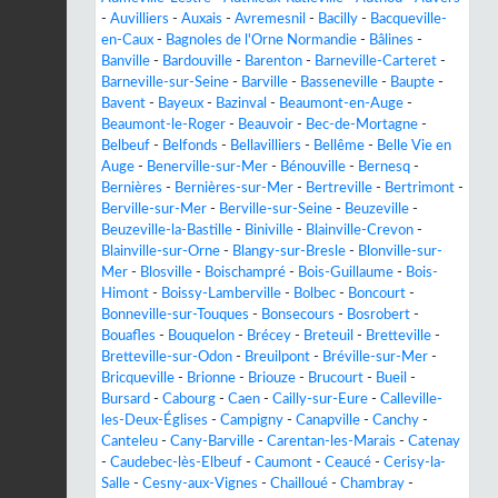
-
Auvilliers
-
Auxais
-
Avremesnil
-
Bacilly
-
Bacqueville-
en-Caux
-
Bagnoles de l'Orne Normandie
-
Bâlines
-
Banville
-
Bardouville
-
Barenton
-
Barneville-Carteret
-
Barneville-sur-Seine
-
Barville
-
Basseneville
-
Baupte
-
Bavent
-
Bayeux
-
Bazinval
-
Beaumont-en-Auge
-
Beaumont-le-Roger
-
Beauvoir
-
Bec-de-Mortagne
-
Belbeuf
-
Belfonds
-
Bellavilliers
-
Bellême
-
Belle Vie en
Auge
-
Benerville-sur-Mer
-
Bénouville
-
Bernesq
-
Bernières
-
Bernières-sur-Mer
-
Bertreville
-
Bertrimont
-
Berville-sur-Mer
-
Berville-sur-Seine
-
Beuzeville
-
Beuzeville-la-Bastille
-
Biniville
-
Blainville-Crevon
-
Blainville-sur-Orne
-
Blangy-sur-Bresle
-
Blonville-sur-
Mer
-
Blosville
-
Boischampré
-
Bois-Guillaume
-
Bois-
Himont
-
Boissy-Lamberville
-
Bolbec
-
Boncourt
-
Bonneville-sur-Touques
-
Bonsecours
-
Bosrobert
-
Bouafles
-
Bouquelon
-
Brécey
-
Breteuil
-
Bretteville
-
Bretteville-sur-Odon
-
Breuilpont
-
Bréville-sur-Mer
-
Bricqueville
-
Brionne
-
Briouze
-
Brucourt
-
Bueil
-
Bursard
-
Cabourg
-
Caen
-
Cailly-sur-Eure
-
Calleville-
les-Deux-Églises
-
Campigny
-
Canapville
-
Canchy
-
Canteleu
-
Cany-Barville
-
Carentan-les-Marais
-
Catenay
-
Caudebec-lès-Elbeuf
-
Caumont
-
Ceaucé
-
Cerisy-la-
Salle
-
Cesny-aux-Vignes
-
Chailloué
-
Chambray
-