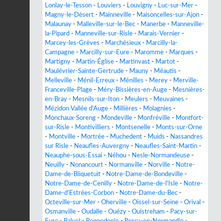
Lonlay-le-Tesson
-
Louviers
-
Louvigny
-
Luc-sur-Mer
-
Magny-le-Désert
-
Mainneville
-
Maisoncelles-sur-Ajon
-
Malaunay
-
Malleville-sur-le-Bec
-
Manerbe
-
Manneville-
la-Pipard
-
Manneville-sur-Risle
-
Marais-Vernier
-
Marcey-les-Grèves
-
Marchésieux
-
Marcilly-la-
Campagne
-
Marcilly-sur-Eure
-
Maromme
-
Marques
-
Martigny
-
Martin-Église
-
Martinvast
-
Martot
-
Maulévrier-Sainte-Gertrude
-
Mauny
-
Méautis
-
Melleville
-
Ménil-Erreux
-
Ménilles
-
Merey
-
Merville-
Franceville-Plage
-
Méry-Bissières-en-Auge
-
Mesnières-
en-Bray
-
Mesnils-sur-Iton
-
Meulers
-
Meuvaines
-
Mézidon Vallée d'Auge
-
Millières
-
Molagnies
-
Monchaux-Soreng
-
Mondeville
-
Monfréville
-
Montfort-
sur-Risle
-
Montivilliers
-
Montsenelle
-
Monts-sur-Orne
-
Montville
-
Mortrée
-
Muchedent
-
Muids
-
Nassandres
sur Risle
-
Neaufles-Auvergny
-
Neaufles-Saint-Martin
-
Neauphe-sous-Essai
-
Néhou
-
Nesle-Normandeuse
-
Neuilly
-
Nonancourt
-
Normanville
-
Norville
-
Notre-
Dame-de-Bliquetuit
-
Notre-Dame-de-Bondeville
-
Notre-Dame-de-Cenilly
-
Notre-Dame-de-l'Isle
-
Notre-
Dame-d'Estrées-Corbon
-
Notre-Dame-du-Bec
-
Octeville-sur-Mer
-
Oherville
-
Oissel-sur-Seine
-
Orival
-
Osmanville
-
Oudalle
-
Ouézy
-
Ouistreham
-
Pacy-sur-
Eure
-
Paluel
-
Pennedepie
-
Percy-en-Normandie
-