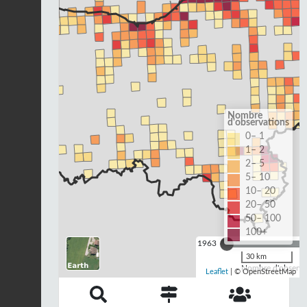
Nombre
d'observations
0– 1
1– 2
2– 5
5– 10
10– 20
20– 50
50– 100
100+
1963
30 km
Nombre d'observat
Leaflet
| © OpenStreetMap