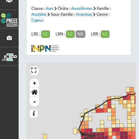
Classe :
Aves
Ordre :
Anseriformes
Famille :
Anatidae
Sous-Famille :
Anserinae
Genre :
Cygnus
LRE :
LC
LRN :
LC
NA
LRR :
LC
+
-