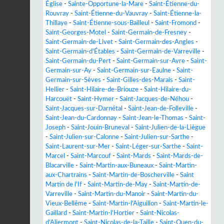
Église
-
Sainte-Opportune-la-Mare
-
Saint-Étienne-du-
Rouvray
-
Saint-Étienne-du-Vauvray
-
Saint-Étienne-la-
Thillaye
-
Saint-Étienne-sous-Bailleul
-
Saint-Fromond
-
Saint-Georges-Motel
-
Saint-Germain-de-Fresney
-
Saint-Germain-de-Livet
-
Saint-Germain-des-Angles
-
Saint-Germain-d'Étables
-
Saint-Germain-de-Varreville
-
Saint-Germain-du-Pert
-
Saint-Germain-sur-Avre
-
Saint-
Germain-sur-Ay
-
Saint-Germain-sur-Eaulne
-
Saint-
Germain-sur-Sèves
-
Saint-Gilles-des-Marais
-
Saint-
Hellier
-
Saint-Hilaire-de-Briouze
-
Saint-Hilaire-du-
Harcouët
-
Saint-Hymer
-
Saint-Jacques-de-Néhou
-
Saint-Jacques-sur-Darnétal
-
Saint-Jean-de-Folleville
-
Saint-Jean-du-Cardonnay
-
Saint-Jean-le-Thomas
-
Saint-
Joseph
-
Saint-Jouin-Bruneval
-
Saint-Julien-de-la-Liègue
-
Saint-Julien-sur-Calonne
-
Saint-Julien-sur-Sarthe
-
Saint-Laurent-sur-Mer
-
Saint-Léger-sur-Sarthe
-
Saint-
Marcel
-
Saint-Marcouf
-
Saint-Mards
-
Saint-Mards-de-
Blacarville
-
Saint-Martin-aux-Buneaux
-
Saint-Martin-
aux-Chartrains
-
Saint-Martin-de-Boscherville
-
Saint
Martin de l'If
-
Saint-Martin-de-May
-
Saint-Martin-de-
Varreville
-
Saint-Martin-du-Manoir
-
Saint-Martin-du-
Vieux-Bellême
-
Saint-Martin-l'Aiguillon
-
Saint-Martin-le-
Gaillard
-
Saint-Martin-l'Hortier
-
Saint-Nicolas-
d'Aliermont
-
Saint-Nicolas-de-la-Taille
-
Saint-Ouen-du-