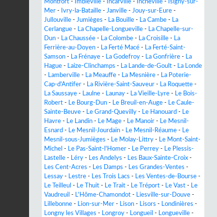
Montfort
-
Imbleville
-
Incarville
-
Incheville
-
Isigny-sur-
Mer
-
Ivry-la-Bataille
-
Janville
-
Jouy-sur-Eure
-
Jullouville
-
Jumièges
-
La Bouille
-
La Cambe
-
La
Cerlangue
-
La Chapelle-Longueville
-
La Chapelle-sur-
Dun
-
La Chaussée
-
La Colombe
-
La Croisille
-
La
Ferrière-au-Doyen
-
La Ferté Macé
-
La Ferté-Saint-
Samson
-
La Frénaye
-
La Godefroy
-
La Gonfrière
-
La
Hague
-
Laize-Clinchamps
-
La Lande-de-Goult
-
La Londe
-
Lamberville
-
La Meauffe
-
La Mesnière
-
La Poterie-
Cap-d'Antifer
-
La Rivière-Saint-Sauveur
-
La Roquette
-
La Saussaye
-
Laulne
-
Launay
-
La Vieille-Lyre
-
Le Bois-
Robert
-
Le Bourg-Dun
-
Le Breuil-en-Auge
-
Le Caule-
Sainte-Beuve
-
Le Grand-Quevilly
-
Le Hanouard
-
Le
Havre
-
Le Landin
-
Le Mage
-
Le Manoir
-
Le Mesnil-
Esnard
-
Le Mesnil-Jourdain
-
Le Mesnil-Réaume
-
Le
Mesnil-sous-Jumièges
-
Le Molay-Littry
-
Le Mont-Saint-
Michel
-
Le Pas-Saint-l'Homer
-
Le Perrey
-
Le Plessis-
Lastelle
-
Léry
-
Les Andelys
-
Les Baux-Sainte-Croix
-
Les Cent-Acres
-
Les Damps
-
Les Grandes-Ventes
-
Lessay
-
Lestre
-
Les Trois Lacs
-
Les Ventes-de-Bourse
-
Le Teilleul
-
Le Thuit
-
Le Trait
-
Le Tréport
-
Le Vast
-
Le
Vaudreuil
-
L'Hôme-Chamondot
-
Liesville-sur-Douve
-
Lillebonne
-
Lion-sur-Mer
-
Lison
-
Lisors
-
Londinières
-
Longny les Villages
-
Longroy
-
Longueil
-
Longueville
-