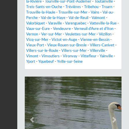
la-Rivière
-
Tourville-sur-Pont-Audemer
-
Toutainville
-
Treis-Sants-en-Ouche
-
Trévières
-
Tribehou
-
Troarn
-
Trouville-la-Haule
-
Trouville-sur-Mer
-
Vains
-
Val-au-
Perche
-
Val-de-la-Haye
-
Val-de-Reuil
-
Valmont
-
Valorbiquet
-
Varaville
-
Varenguebec
-
Vatteville-la-Rue
-
Vaux-sur-Eure
-
Vendeuvre
-
Verneuil d'Avre et d'Iton
-
Vernon
-
Ver-sur-Mer
-
Veulettes-sur-Mer
-
Vézillon
-
Vicq-sur-Mer
-
Victot-en-Auge
-
Vienne-en-Bessin
-
Vieux-Port
-
Vieux-Rouen-sur-Bresle
-
Villers-Canivet
-
Villers-sur-le-Roule
-
Villers-sur-Mer
-
Villerville
-
Vimont
-
Vimoutiers
-
Vironvay
-
Vittefleur
-
Yainville
-
Yport
-
Yquebeuf
-
Yville-sur-Seine
Previous
Next