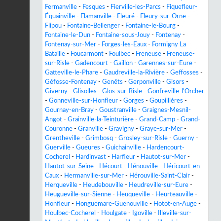
Fermanville
-
Fesques
-
Fierville-les-Parcs
-
Fiquefleur-
Équainville
-
Flamanville
-
Fleuré
-
Fleury-sur-Orne
-
Flipou
-
Fontaine-Bellenger
-
Fontaine-le-Bourg
-
Fontaine-le-Dun
-
Fontaine-sous-Jouy
-
Fontenay
-
Fontenay-sur-Mer
-
Forges-les-Eaux
-
Formigny La
Bataille
-
Foucarmont
-
Foulbec
-
Freneuse
-
Freneuse-
sur-Risle
-
Gadencourt
-
Gaillon
-
Garennes-sur-Eure
-
Gatteville-le-Phare
-
Gaudreville-la-Rivière
-
Geffosses
-
Géfosse-Fontenay
-
Genêts
-
Gerponville
-
Gisors
-
Giverny
-
Glisolles
-
Glos-sur-Risle
-
Gonfreville-l'Orcher
-
Gonneville-sur-Honfleur
-
Gorges
-
Goupillières
-
Gournay-en-Bray
-
Goustranville
-
Graignes-Mesnil-
Angot
-
Grainville-la-Teinturière
-
Grand-Camp
-
Grand-
Couronne
-
Granville
-
Gravigny
-
Graye-sur-Mer
-
Grentheville
-
Grimbosq
-
Grosley-sur-Risle
-
Guerny
-
Guerville
-
Gueures
-
Guichainville
-
Hardencourt-
Cocherel
-
Hardinvast
-
Harfleur
-
Hautot-sur-Mer
-
Hautot-sur-Seine
-
Hécourt
-
Hénouville
-
Héricourt-en-
Caux
-
Hermanville-sur-Mer
-
Hérouville-Saint-Clair
-
Herqueville
-
Heudebouville
-
Heudreville-sur-Eure
-
Heugueville-sur-Sienne
-
Heuqueville
-
Heurteauville
-
Honfleur
-
Honguemare-Guenouville
-
Hotot-en-Auge
-
Houlbec-Cocherel
-
Houlgate
-
Igoville
-
Illeville-sur-