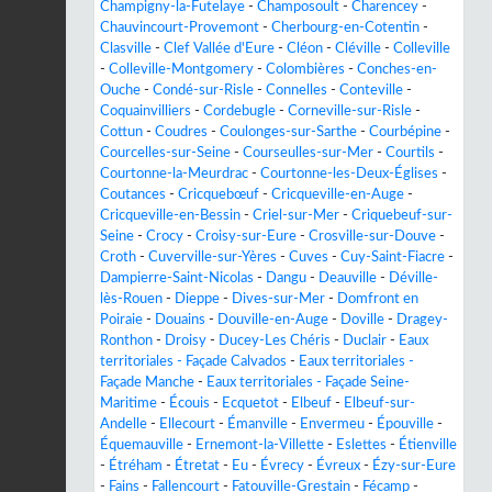
Champigny-la-Futelaye
-
Champosoult
-
Charencey
-
Chauvincourt-Provemont
-
Cherbourg-en-Cotentin
-
Clasville
-
Clef Vallée d'Eure
-
Cléon
-
Cléville
-
Colleville
-
Colleville-Montgomery
-
Colombières
-
Conches-en-
Ouche
-
Condé-sur-Risle
-
Connelles
-
Conteville
-
Coquainvilliers
-
Cordebugle
-
Corneville-sur-Risle
-
Cottun
-
Coudres
-
Coulonges-sur-Sarthe
-
Courbépine
-
Courcelles-sur-Seine
-
Courseulles-sur-Mer
-
Courtils
-
Courtonne-la-Meurdrac
-
Courtonne-les-Deux-Églises
-
Coutances
-
Cricquebœuf
-
Cricqueville-en-Auge
-
Cricqueville-en-Bessin
-
Criel-sur-Mer
-
Criquebeuf-sur-
Seine
-
Crocy
-
Croisy-sur-Eure
-
Crosville-sur-Douve
-
Croth
-
Cuverville-sur-Yères
-
Cuves
-
Cuy-Saint-Fiacre
-
Dampierre-Saint-Nicolas
-
Dangu
-
Deauville
-
Déville-
lès-Rouen
-
Dieppe
-
Dives-sur-Mer
-
Domfront en
Poiraie
-
Douains
-
Douville-en-Auge
-
Doville
-
Dragey-
Ronthon
-
Droisy
-
Ducey-Les Chéris
-
Duclair
-
Eaux
territoriales - Façade Calvados
-
Eaux territoriales -
Façade Manche
-
Eaux territoriales - Façade Seine-
Maritime
-
Écouis
-
Ecquetot
-
Elbeuf
-
Elbeuf-sur-
Andelle
-
Ellecourt
-
Émanville
-
Envermeu
-
Épouville
-
Équemauville
-
Ernemont-la-Villette
-
Eslettes
-
Étienville
-
Étréham
-
Étretat
-
Eu
-
Évrecy
-
Évreux
-
Ézy-sur-Eure
-
Fains
-
Fallencourt
-
Fatouville-Grestain
-
Fécamp
-