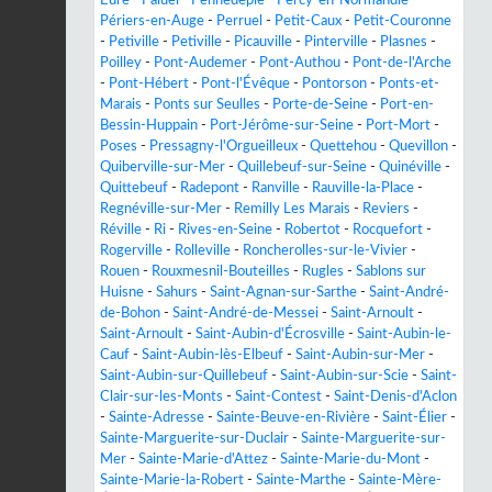
Périers-en-Auge
-
Perruel
-
Petit-Caux
-
Petit-Couronne
-
Petiville
-
Petiville
-
Picauville
-
Pinterville
-
Plasnes
-
Poilley
-
Pont-Audemer
-
Pont-Authou
-
Pont-de-l'Arche
-
Pont-Hébert
-
Pont-l'Évêque
-
Pontorson
-
Ponts-et-
Marais
-
Ponts sur Seulles
-
Porte-de-Seine
-
Port-en-
Bessin-Huppain
-
Port-Jérôme-sur-Seine
-
Port-Mort
-
Poses
-
Pressagny-l'Orgueilleux
-
Quettehou
-
Quevillon
-
Quiberville-sur-Mer
-
Quillebeuf-sur-Seine
-
Quinéville
-
Quittebeuf
-
Radepont
-
Ranville
-
Rauville-la-Place
-
Regnéville-sur-Mer
-
Remilly Les Marais
-
Reviers
-
Réville
-
Ri
-
Rives-en-Seine
-
Robertot
-
Rocquefort
-
Rogerville
-
Rolleville
-
Roncherolles-sur-le-Vivier
-
Rouen
-
Rouxmesnil-Bouteilles
-
Rugles
-
Sablons sur
Huisne
-
Sahurs
-
Saint-Agnan-sur-Sarthe
-
Saint-André-
de-Bohon
-
Saint-André-de-Messei
-
Saint-Arnoult
-
Saint-Arnoult
-
Saint-Aubin-d'Écrosville
-
Saint-Aubin-le-
Cauf
-
Saint-Aubin-lès-Elbeuf
-
Saint-Aubin-sur-Mer
-
Saint-Aubin-sur-Quillebeuf
-
Saint-Aubin-sur-Scie
-
Saint-
Clair-sur-les-Monts
-
Saint-Contest
-
Saint-Denis-d'Aclon
-
Sainte-Adresse
-
Sainte-Beuve-en-Rivière
-
Saint-Élier
-
Sainte-Marguerite-sur-Duclair
-
Sainte-Marguerite-sur-
Mer
-
Sainte-Marie-d'Attez
-
Sainte-Marie-du-Mont
-
Sainte-Marie-la-Robert
-
Sainte-Marthe
-
Sainte-Mère-