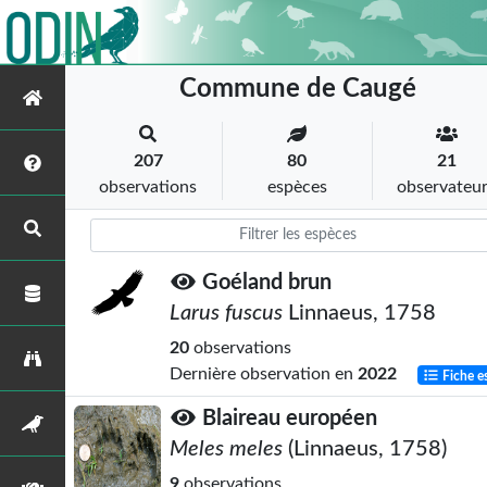
Commune de Caugé
207
80
21
observations
espèces
observateu
Goéland brun
Larus fuscus
Linnaeus, 1758
20
observations
Dernière observation en
2022
Fiche e
Blaireau européen
Meles meles
(Linnaeus, 1758)
9
observations