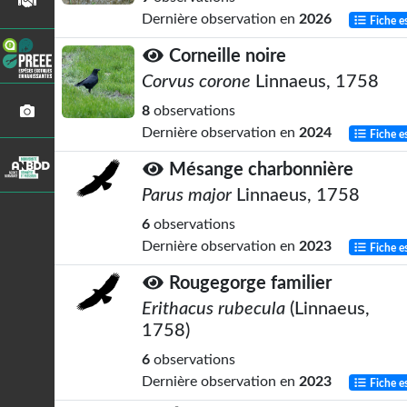
Dernière observation en
2026
Fiche e
Corneille noire
Corvus corone
Linnaeus, 1758
8
observations
Dernière observation en
2024
Fiche e
Mésange charbonnière
Parus major
Linnaeus, 1758
6
observations
Dernière observation en
2023
Fiche e
Rougegorge familier
Erithacus rubecula
(Linnaeus,
1758)
6
observations
Dernière observation en
2023
Fiche e