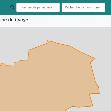
mune de
Caugé