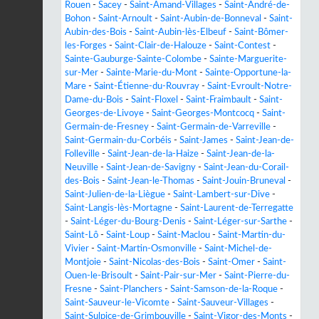
Rouen
-
Sacey
-
Saint-Amand-Villages
-
Saint-André-de-
Bohon
-
Saint-Arnoult
-
Saint-Aubin-de-Bonneval
-
Saint-
Aubin-des-Bois
-
Saint-Aubin-lès-Elbeuf
-
Saint-Bômer-
les-Forges
-
Saint-Clair-de-Halouze
-
Saint-Contest
-
Sainte-Gauburge-Sainte-Colombe
-
Sainte-Marguerite-
sur-Mer
-
Sainte-Marie-du-Mont
-
Sainte-Opportune-la-
Mare
-
Saint-Étienne-du-Rouvray
-
Saint-Evroult-Notre-
Dame-du-Bois
-
Saint-Floxel
-
Saint-Fraimbault
-
Saint-
Georges-de-Livoye
-
Saint-Georges-Montcocq
-
Saint-
Germain-de-Fresney
-
Saint-Germain-de-Varreville
-
Saint-Germain-du-Corbéis
-
Saint-James
-
Saint-Jean-de-
Folleville
-
Saint-Jean-de-la-Haize
-
Saint-Jean-de-la-
Neuville
-
Saint-Jean-de-Savigny
-
Saint-Jean-du-Corail-
des-Bois
-
Saint-Jean-le-Thomas
-
Saint-Jouin-Bruneval
-
Saint-Julien-de-la-Liègue
-
Saint-Lambert-sur-Dive
-
Saint-Langis-lès-Mortagne
-
Saint-Laurent-de-Terregatte
-
Saint-Léger-du-Bourg-Denis
-
Saint-Léger-sur-Sarthe
-
Saint-Lô
-
Saint-Loup
-
Saint-Maclou
-
Saint-Martin-du-
Vivier
-
Saint-Martin-Osmonville
-
Saint-Michel-de-
Montjoie
-
Saint-Nicolas-des-Bois
-
Saint-Omer
-
Saint-
Ouen-le-Brisoult
-
Saint-Pair-sur-Mer
-
Saint-Pierre-du-
Fresne
-
Saint-Planchers
-
Saint-Samson-de-la-Roque
-
Saint-Sauveur-le-Vicomte
-
Saint-Sauveur-Villages
-
Saint-Sulpice-de-Grimbouville
-
Saint-Vigor-des-Monts
-