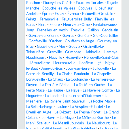
Ronthon
-
Ducey-Les Chéris
-
Eaux territoriales - Façade
Manche
-
Écouché-les-Vallées
-
Écouves
-
Elbeuf-sur-
Andelle
-
Épron
-
Essay
-
Évreux
-
Fatouville-Grestain
-
Feings
-
Fermanville
-
Feuguerolles-Bully
-
Fierville-les-
Parcs
-
Flers
-
Fleuré
-
Fleury-sur-Orne
-
Fontaine-sous-
Jouy
-
Frenelles-en-Vexin
-
Fresville
-
Gaillon
-
Gandelain
-
Gavray-sur-Sienne
-
Gavrus
-
Genêts
-
Giel-Courteilles
-
Gonfreville-l'Orcher
-
Gouffern en Auge
-
Gournay-en-
Bray
-
Gouville-sur-Mer
-
Gouvix
-
Grainville-la-
Teinturière
-
Granville
-
Grimbosq
-
Habloville
-
Hambye
-
Haudricourt
-
Hauville
-
Héauville
-
Hérouville-Saint-Clair
-
Hérouvillette
-
Heurteauville
-
Honfleur
-
Igé
-
Isigny-
le-Buat
-
Joué-du-Bois
-
Jouy-sur-Eure
-
Jullouville
-
La
Barre-de-Semilly
-
La Chaise-Baudouin
-
La Chapelle-
Longueville
-
La Chaux
-
La Coulonche
-
La Ferrière-au-
Doyen
-
La Ferrière-Béchet
-
La Ferté-en-Ouche
-
La
Ferté Macé
-
La Hague
-
La Haye
-
La Haye-le-Comte
-
La
Hoguette
-
La Londe
-
La Lucerne-d'Outremer
-
La
Mesnière
-
La Rivière-Saint-Sauveur
-
La Roche-Mabile
-
La Selle-la-Forge
-
Laulne
-
La Vespière-Friardel
-
Le
Breuil-en-Auge
-
Le Dézert
-
Le Fresne-Poret
-
Le Grand-
Celland
-
Le Havre
-
Le Mage
-
Le Mêle-sur-Sarthe
-
Le
Ménil-Scelleur
-
Le Mesnil-Jourdain
-
Le Neufbourg
-
Le
Parc
-
Le Petit-Quevilly
-
Le Plessis-Hébert
-
Le Plessis-