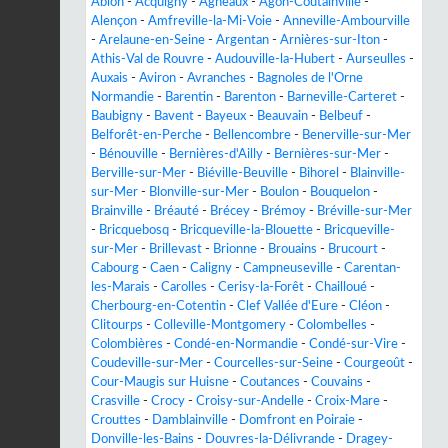
Ablon
-
Acquigny
-
Agneaux
-
Agon-Coutainville
-
Alençon
-
Amfreville-la-Mi-Voie
-
Anneville-Ambourville
-
Arelaune-en-Seine
-
Argentan
-
Arnières-sur-Iton
-
Athis-Val de Rouvre
-
Audouville-la-Hubert
-
Aurseulles
-
Auxais
-
Aviron
-
Avranches
-
Bagnoles de l'Orne
Normandie
-
Barentin
-
Barenton
-
Barneville-Carteret
-
Baubigny
-
Bavent
-
Bayeux
-
Beauvain
-
Belbeuf
-
Belforêt-en-Perche
-
Bellencombre
-
Benerville-sur-Mer
-
Bénouville
-
Bernières-d'Ailly
-
Bernières-sur-Mer
-
Berville-sur-Mer
-
Biéville-Beuville
-
Bihorel
-
Blainville-
sur-Mer
-
Blonville-sur-Mer
-
Boulon
-
Bouquelon
-
Brainville
-
Bréauté
-
Brécey
-
Brémoy
-
Bréville-sur-Mer
-
Bricquebosq
-
Bricqueville-la-Blouette
-
Bricqueville-
sur-Mer
-
Brillevast
-
Brionne
-
Brouains
-
Brucourt
-
Cabourg
-
Caen
-
Caligny
-
Campneuseville
-
Carentan-
les-Marais
-
Carolles
-
Cerisy-la-Forêt
-
Chailloué
-
Cherbourg-en-Cotentin
-
Clef Vallée d'Eure
-
Cléon
-
Clitourps
-
Colleville-Montgomery
-
Colombelles
-
Colombières
-
Condé-en-Normandie
-
Condé-sur-Vire
-
Coudeville-sur-Mer
-
Courcelles-sur-Seine
-
Courgeoût
-
Cour-Maugis sur Huisne
-
Coutances
-
Couvains
-
Crasville
-
Crocy
-
Croisy-sur-Andelle
-
Croix-Mare
-
Crouttes
-
Damblainville
-
Domfront en Poiraie
-
Donville-les-Bains
-
Douvres-la-Délivrande
-
Dragey-