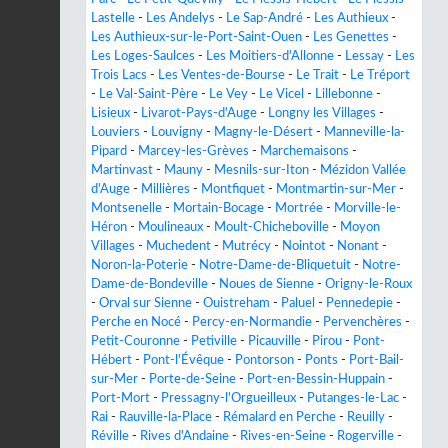
Lastelle
-
Les Andelys
-
Le Sap-André
-
Les Authieux
-
Les Authieux-sur-le-Port-Saint-Ouen
-
Les Genettes
-
Les Loges-Saulces
-
Les Moitiers-d'Allonne
-
Lessay
-
Les
Trois Lacs
-
Les Ventes-de-Bourse
-
Le Trait
-
Le Tréport
-
Le Val-Saint-Père
-
Le Vey
-
Le Vicel
-
Lillebonne
-
Lisieux
-
Livarot-Pays-d'Auge
-
Longny les Villages
-
Louviers
-
Louvigny
-
Magny-le-Désert
-
Manneville-la-
Pipard
-
Marcey-les-Grèves
-
Marchemaisons
-
Martinvast
-
Mauny
-
Mesnils-sur-Iton
-
Mézidon Vallée
d'Auge
-
Millières
-
Montfiquet
-
Montmartin-sur-Mer
-
Montsenelle
-
Mortain-Bocage
-
Mortrée
-
Morville-le-
Héron
-
Moulineaux
-
Moult-Chicheboville
-
Moyon
Villages
-
Muchedent
-
Mutrécy
-
Nointot
-
Nonant
-
Noron-la-Poterie
-
Notre-Dame-de-Bliquetuit
-
Notre-
Dame-de-Bondeville
-
Noues de Sienne
-
Origny-le-Roux
-
Orval sur Sienne
-
Ouistreham
-
Paluel
-
Pennedepie
-
Perche en Nocé
-
Percy-en-Normandie
-
Pervenchères
-
Petit-Couronne
-
Petiville
-
Picauville
-
Pirou
-
Pont-
Hébert
-
Pont-l'Évêque
-
Pontorson
-
Ponts
-
Port-Bail-
sur-Mer
-
Porte-de-Seine
-
Port-en-Bessin-Huppain
-
Port-Mort
-
Pressagny-l'Orgueilleux
-
Putanges-le-Lac
-
Rai
-
Rauville-la-Place
-
Rémalard en Perche
-
Reuilly
-
Réville
-
Rives d'Andaine
-
Rives-en-Seine
-
Rogerville
-