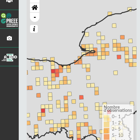
-
Nombre
d'observations
0– 1
1– 2
2– 5
5– 10