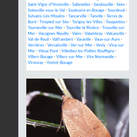
Saint-Vigor-d'Ymonville
-
Sallenelles
-
Sandouville
-
Sées
-
Sotteville-sous-le-Val
-
Souleuvre en Bocage
-
Sourdeval
-
Sylvains-Lès-Moulins
-
Tancarville
-
Tanville
-
Terres de
Bord
-
Tirepied-sur-Sée
-
Torigny-les-Villes
-
Touquettes
-
Tourneville-sur-Mer
-
Tourville-la-Rivière
-
Trouville-sur-
Mer
-
Vacognes-Neuilly
-
Vains
-
Valambray
-
Valcanville
-
Val-de-Reuil
-
Valframbert
-
Varaville
-
Vaux-sur-Aure
-
Verrières
-
Versainville
-
Ver-sur-Mer
-
Vesly
-
Vicq-sur-
Mer
-
Vieux-Pont
-
Villedieu-les-Poêles-Rouffigny
-
Villers-Bocage
-
Villers-sur-Mer
-
Vire Normandie
-
Vironvay
-
Yvetot-Bocage
Previous
Next