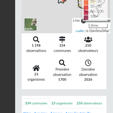
10– 20
20– 50
50– 100
100+
1700
30 km
Nombre d'observa
Leaflet
| © OpenStreetMap
1 198
334
250
observations
communes
observateurs
Première
Dernière
23
observation
observation
organismes
1700
2026
334
communes
23
organismes
250
observateurs