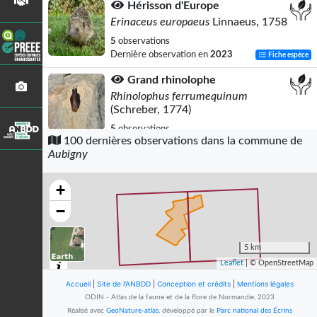
Hérisson d'Europe
Erinaceus europaeus
Linnaeus, 1758
5
observations
Dernière observation en
2023
Fiche espèce
Grand rhinolophe
Rhinolophus ferrumequinum
(Schreber, 1774)
5
observations
100 dernières observations dans la commune de
Dernière observation en
2024
Fiche espèce
Aubigny
Petit rhinolophe
Rhinolophus hipposideros
+
(Borkhausen, 1797)
−
5
observations
Dernière observation en
2024
Fiche espèce
5 km
Murin à oreilles échancrées
Leaflet
| © OpenStreetMap
Myotis emarginatus
(É. Geoffroy
Accueil
|
Site de l'ANBDD
Saint-Hilaire, 1806)
|
Conception et crédits
|
Mentions légales
ODIN - Atlas de la faune et de la flore de Normandie, 2023
5
observations
Réalisé avec
GeoNature-atlas
, développé par le
Parc national des Écrins