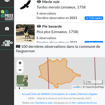
Merle noir
Turdus merula
Linnaeus, 1758
5
observations
Dernière observation en
2023
Fiche espèce
Pie bavarde
Pica pica
(Linnaeus, 1758)
5
observations
Dernière observation en
2023
Fiche espèce
100 dernières observations dans la commune de
Fauguernon
Moineau domestique
Passer domesticus
(Linnaeus, 1758)
+
5
observations
Dernière observation en
2023
Fiche espèce
−
Pigeon ramier
Columba palumbus
Linnaeus, 1758
2 km
Leaflet
| © OpenStreetMap
3
observations
Dernière observation en
2023
Fiche espèce
Accueil
|
Site de l'ANBDD
|
Conception et crédits
|
Mentions légales
ODIN - Atlas de la faune et de la flore de Normandie, 2023
Mésange charbonnière
Réalisé avec
GeoNature-atlas
, développé par le
Parc national des Écrins