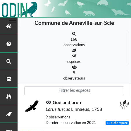
Commune de Anneville-sur-Scie
168
observations
68
espèces
9
observateurs
Goéland brun
Larus fuscus
Linnaeus, 1758
9
observations
Dernière observation en
2021
Fiche espèce