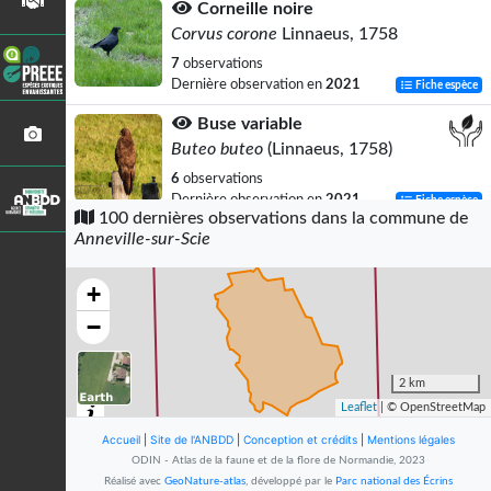
Corneille noire
Corvus corone
Linnaeus, 1758
7
observations
Dernière observation en
2021
Fiche espèce
Buse variable
Buteo buteo
(Linnaeus, 1758)
6
observations
Dernière observation en
2021
Fiche espèce
100 dernières observations dans la commune de
Anneville-sur-Scie
Faisan de Colchide
Phasianus colchicus
Linnaeus, 1758
+
5
observations
Dernière observation en
2020
Fiche espèce
−
Pinson des arbres
Fringilla coelebs
Linnaeus, 1758
2 km
Leaflet
| © OpenStreetMap
5
observations
Dernière observation en
2021
Fiche espèce
Accueil
|
Site de l'ANBDD
|
Conception et crédits
|
Mentions légales
ODIN - Atlas de la faune et de la flore de Normandie, 2023
Pigeon ramier
Réalisé avec
GeoNature-atlas
, développé par le
Parc national des Écrins