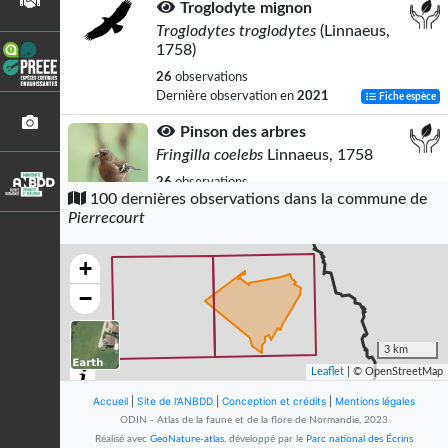
Troglodyte mignon
Troglodytes troglodytes
(Linnaeus,
1758)
26
observations
Dernière observation en
2021
Fiche espèce
Pinson des arbres
Fringilla coelebs
Linnaeus, 1758
26
observations
100 dernières observations dans la commune de
Dernière observation en
2010
Fiche espèce
Pierrecourt
Pigeon ramier
Columba palumbus
Linnaeus, 1758
+
22
observations
−
Dernière observation en
2012
Fiche espèce
Rougegorge familier
3 km
Erithacus rubecula
(Linnaeus, 1758)
Leaflet
| © OpenStreetMap
22
observations
Accueil
|
Site de l'ANBDD
|
Conception et crédits
|
Mentions légales
Dernière observation en
2021
Fiche espèce
ODIN - Atlas de la faune et de la flore de Normandie, 2023
Réalisé avec
GeoNature-atlas
, développé par le
Parc national des Écrins
Merle noir