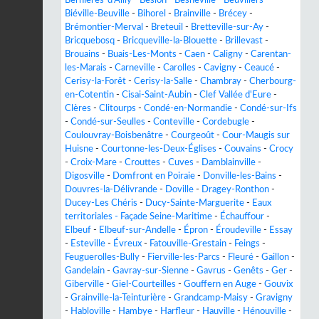
Biéville-Beuville
-
Bihorel
-
Brainville
-
Brécey
-
Brémontier-Merval
-
Breteuil
-
Bretteville-sur-Ay
-
Bricquebosq
-
Bricqueville-la-Blouette
-
Brillevast
-
Brouains
-
Buais-Les-Monts
-
Caen
-
Caligny
-
Carentan-
les-Marais
-
Carneville
-
Carolles
-
Cavigny
-
Ceaucé
-
Cerisy-la-Forêt
-
Cerisy-la-Salle
-
Chambray
-
Cherbourg-
en-Cotentin
-
Cisai-Saint-Aubin
-
Clef Vallée d'Eure
-
Clères
-
Clitourps
-
Condé-en-Normandie
-
Condé-sur-Ifs
-
Condé-sur-Seulles
-
Conteville
-
Cordebugle
-
Coulouvray-Boisbenâtre
-
Courgeoût
-
Cour-Maugis sur
Huisne
-
Courtonne-les-Deux-Églises
-
Couvains
-
Crocy
-
Croix-Mare
-
Crouttes
-
Cuves
-
Damblainville
-
Digosville
-
Domfront en Poiraie
-
Donville-les-Bains
-
Douvres-la-Délivrande
-
Doville
-
Dragey-Ronthon
-
Ducey-Les Chéris
-
Ducy-Sainte-Marguerite
-
Eaux
territoriales - Façade Seine-Maritime
-
Échauffour
-
Elbeuf
-
Elbeuf-sur-Andelle
-
Épron
-
Éroudeville
-
Essay
-
Esteville
-
Évreux
-
Fatouville-Grestain
-
Feings
-
Feuguerolles-Bully
-
Fierville-les-Parcs
-
Fleuré
-
Gaillon
-
Gandelain
-
Gavray-sur-Sienne
-
Gavrus
-
Genêts
-
Ger
-
Giberville
-
Giel-Courteilles
-
Gouffern en Auge
-
Gouvix
-
Grainville-la-Teinturière
-
Grandcamp-Maisy
-
Gravigny
-
Habloville
-
Hambye
-
Harfleur
-
Hauville
-
Hénouville
-