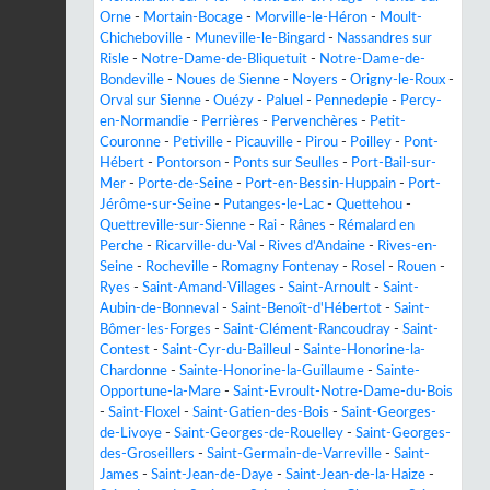
Orne
-
Mortain-Bocage
-
Morville-le-Héron
-
Moult-
Chicheboville
-
Muneville-le-Bingard
-
Nassandres sur
Risle
-
Notre-Dame-de-Bliquetuit
-
Notre-Dame-de-
Bondeville
-
Noues de Sienne
-
Noyers
-
Origny-le-Roux
-
Orval sur Sienne
-
Ouézy
-
Paluel
-
Pennedepie
-
Percy-
en-Normandie
-
Perrières
-
Pervenchères
-
Petit-
Couronne
-
Petiville
-
Picauville
-
Pirou
-
Poilley
-
Pont-
Hébert
-
Pontorson
-
Ponts sur Seulles
-
Port-Bail-sur-
Mer
-
Porte-de-Seine
-
Port-en-Bessin-Huppain
-
Port-
Jérôme-sur-Seine
-
Putanges-le-Lac
-
Quettehou
-
Quettreville-sur-Sienne
-
Rai
-
Rânes
-
Rémalard en
Perche
-
Ricarville-du-Val
-
Rives d'Andaine
-
Rives-en-
Seine
-
Rocheville
-
Romagny Fontenay
-
Rosel
-
Rouen
-
Ryes
-
Saint-Amand-Villages
-
Saint-Arnoult
-
Saint-
Aubin-de-Bonneval
-
Saint-Benoît-d'Hébertot
-
Saint-
Bômer-les-Forges
-
Saint-Clément-Rancoudray
-
Saint-
Contest
-
Saint-Cyr-du-Bailleul
-
Sainte-Honorine-la-
Chardonne
-
Sainte-Honorine-la-Guillaume
-
Sainte-
Opportune-la-Mare
-
Saint-Evroult-Notre-Dame-du-Bois
-
Saint-Floxel
-
Saint-Gatien-des-Bois
-
Saint-Georges-
de-Livoye
-
Saint-Georges-de-Rouelley
-
Saint-Georges-
des-Groseillers
-
Saint-Germain-de-Varreville
-
Saint-
James
-
Saint-Jean-de-Daye
-
Saint-Jean-de-la-Haize
-