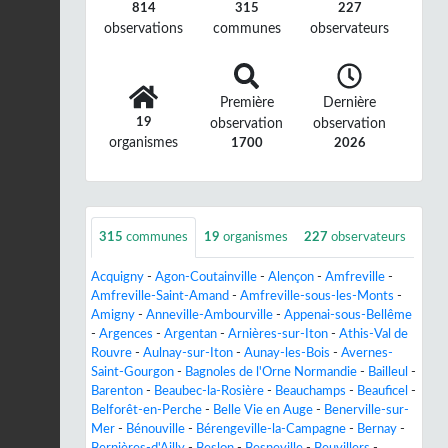
814
315
227
observations
communes
observateurs
Première
Dernière
19
observation
observation
organismes
1700
2026
315
communes
19
organismes
227
observateurs
Acquigny
-
Agon-Coutainville
-
Alençon
-
Amfreville
-
Amfreville-Saint-Amand
-
Amfreville-sous-les-Monts
-
Amigny
-
Anneville-Ambourville
-
Appenai-sous-Bellême
-
Argences
-
Argentan
-
Arnières-sur-Iton
-
Athis-Val de
Rouvre
-
Aulnay-sur-Iton
-
Aunay-les-Bois
-
Avernes-
Saint-Gourgon
-
Bagnoles de l'Orne Normandie
-
Bailleul
-
Barenton
-
Beaubec-la-Rosière
-
Beauchamps
-
Beauficel
-
Belforêt-en-Perche
-
Belle Vie en Auge
-
Benerville-sur-
Mer
-
Bénouville
-
Bérengeville-la-Campagne
-
Bernay
-
Bernières-d'Ailly
-
Beslon
-
Besneville
-
Beuvillers
-