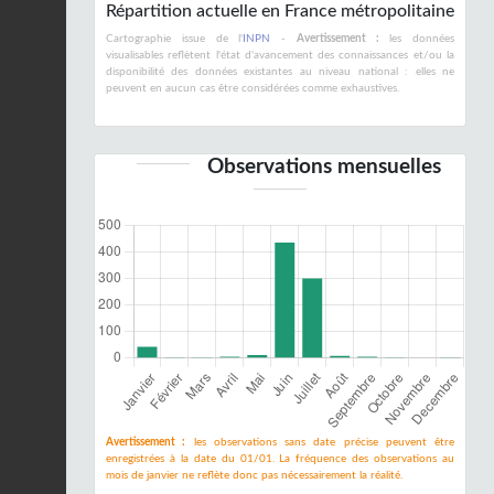
Répartition actuelle en France métropolitaine
Cartographie issue de l'
INPN
-
Avertissement :
les données
visualisables reflètent l'état d'avancement des connaissances et/ou la
disponibilité des données existantes au niveau national : elles ne
peuvent en aucun cas être considérées comme exhaustives.
Observations mensuelles
Avertissement :
les observations sans date précise peuvent être
enregistrées à la date du 01/01. La fréquence des observations au
mois de janvier ne reflète donc pas nécessairement la réalité.