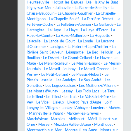
Heurteauville
-
Hottot-les-Bagues
-
Igé
-
Isigny-le-Buat
-
Isigny-sur-Mer
-
Jullouville
-
La Barre-de-Semilly
-
La
Chaise-Baudouin
-
La Chapelle-Gauthier
-
La Chapelle-
Montligeon
-
La Chapelle-Souëf
-
La Ferrière-Béchet
-
La
Ferté-en-Ouche
-
La Folletière-Abenon
-
La Gaillarde
-
La
Harengère
-
La Haye
-
La Haye
-
La Haye-d'Ectot
-
La
Haye-le-Comte
-
La Haye-Malherbe
-
La Hoguette
-
Lalacelle
-
La Lande-de-Goult
-
La Londe
-
La Lucerne-
d'Outremer
-
Landigou
-
La Poterie-Cap-d'Antifer
-
La
Rivière-Saint-Sauveur
-
Léaupartie
-
Le Bec-Hellouin
-
Le
Bouillon
-
Le Dézert
-
Le Grand-Celland
-
Le Havre
-
Le
Mage
-
Le Ménil-Scelleur
-
Le Mesnil-Esnard
-
Le Mesnil-
Jourdain
-
Le Mesnil-Lieubray
-
Le Mesnil-Ozenne
-
Le
Perrey
-
Le Petit-Celland
-
Le Plessis-Hébert
-
Le
Plessis-Lastelle
-
Les Andelys
-
Le Sap-André
-
Les
Genettes
-
Les Loges-Saulces
-
Les Moitiers-d'Allonne
-
Les Monts d'Aunay
-
Lessay
-
Les Trois Lacs
-
Le Tanu
-
Le Teilleul
-
Le Tilleul
-
Le Trait
-
Le Val-Saint-Père
-
Le
Vey
-
Le Vicel
-
Lisieux
-
Livarot-Pays-d'Auge
-
Lolif
-
Longny les Villages
-
Lonlay-l'Abbaye
-
Louviers
-
Mahéru
-
Manneville-la-Pipard
-
Marcey-les-Grèves
-
Marchésieux
-
Marolles
-
Mélicourt
-
Ménil-Hubert-sur-
Orne
-
Messei
-
Mézidon Vallée d'Auge
-
Montfiquet
-
Montmartin-sur-Mer
-
Montreuil-en-Auge
-
Monts-sur-