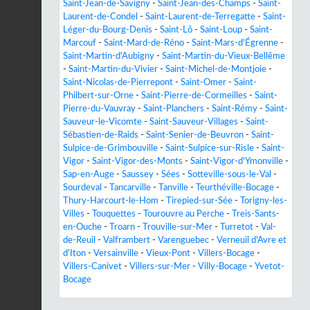
Saint-Jean-de-Savigny
-
Saint-Jean-des-Champs
-
Saint-
Laurent-de-Condel
-
Saint-Laurent-de-Terregatte
-
Saint-
Léger-du-Bourg-Denis
-
Saint-Lô
-
Saint-Loup
-
Saint-
Marcouf
-
Saint-Mard-de-Réno
-
Saint-Mars-d'Égrenne
-
Saint-Martin-d'Aubigny
-
Saint-Martin-du-Vieux-Bellême
-
Saint-Martin-du-Vivier
-
Saint-Michel-de-Montjoie
-
Saint-Nicolas-de-Pierrepont
-
Saint-Omer
-
Saint-
Philbert-sur-Orne
-
Saint-Pierre-de-Cormeilles
-
Saint-
Pierre-du-Vauvray
-
Saint-Planchers
-
Saint-Rémy
-
Saint-
Sauveur-le-Vicomte
-
Saint-Sauveur-Villages
-
Saint-
Sébastien-de-Raids
-
Saint-Senier-de-Beuvron
-
Saint-
Sulpice-de-Grimbouville
-
Saint-Sulpice-sur-Risle
-
Saint-
Vigor
-
Saint-Vigor-des-Monts
-
Saint-Vigor-d'Ymonville
-
Sap-en-Auge
-
Saussey
-
Sées
-
Sotteville-sous-le-Val
-
Sourdeval
-
Tancarville
-
Tanville
-
Teurthéville-Bocage
-
Thury-Harcourt-le-Hom
-
Tirepied-sur-Sée
-
Torigny-les-
Villes
-
Touquettes
-
Tourouvre au Perche
-
Treis-Sants-
en-Ouche
-
Troarn
-
Trouville-sur-Mer
-
Turretot
-
Val-
de-Reuil
-
Valframbert
-
Varenguebec
-
Verneuil d'Avre et
d'Iton
-
Versainville
-
Vieux-Pont
-
Villers-Bocage
-
Villers-Canivet
-
Villers-sur-Mer
-
Villy-Bocage
-
Yvetot-
Bocage