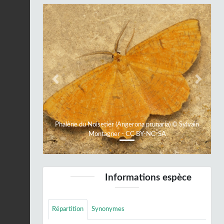
Previous
Next
Phalène du Noisetier (Angerona prunaria) © Sylvain
Montagner - CC BY-NC-SA
Informations espèce
Répartition
Synonymes