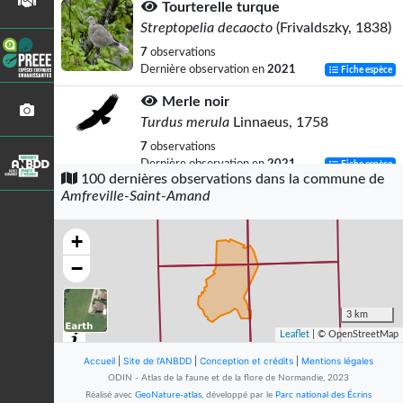
Tourterelle turque
Streptopelia decaocto
(Frivaldszky, 1838)
7
observations
Dernière observation en
2021
Fiche espèce
Merle noir
Turdus merula
Linnaeus, 1758
7
observations
Dernière observation en
2021
Fiche espèce
100 dernières observations dans la commune de
Amfreville-Saint-Amand
Pigeon ramier
Columba palumbus
Linnaeus, 1758
+
5
observations
Dernière observation en
2022
Fiche espèce
−
Pic vert
Picus viridis
Linnaeus, 1758
3 km
Leaflet
| © OpenStreetMap
5
observations
Dernière observation en
2022
Fiche espèce
Accueil
|
Site de l'ANBDD
|
Conception et crédits
|
Mentions légales
ODIN - Atlas de la faune et de la flore de Normandie, 2023
Hirondelle rustique
Réalisé avec
GeoNature-atlas
, développé par le
Parc national des Écrins