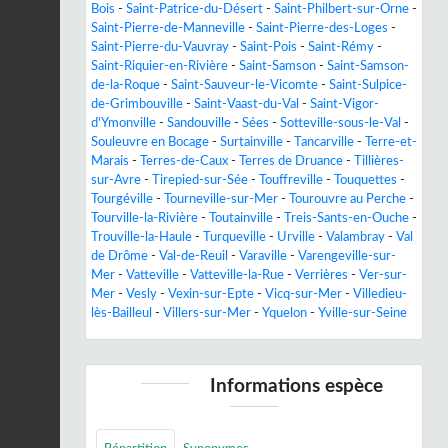
Bois
-
Saint-Patrice-du-Désert
-
Saint-Philbert-sur-Orne
-
Saint-Pierre-de-Manneville
-
Saint-Pierre-des-Loges
-
Saint-Pierre-du-Vauvray
-
Saint-Pois
-
Saint-Rémy
-
Saint-Riquier-en-Rivière
-
Saint-Samson
-
Saint-Samson-
de-la-Roque
-
Saint-Sauveur-le-Vicomte
-
Saint-Sulpice-
de-Grimbouville
-
Saint-Vaast-du-Val
-
Saint-Vigor-
d'Ymonville
-
Sandouville
-
Sées
-
Sotteville-sous-le-Val
-
Souleuvre en Bocage
-
Surtainville
-
Tancarville
-
Terre-et-
Marais
-
Terres-de-Caux
-
Terres de Druance
-
Tillières-
sur-Avre
-
Tirepied-sur-Sée
-
Touffreville
-
Touquettes
-
Tourgéville
-
Tourneville-sur-Mer
-
Tourouvre au Perche
-
Tourville-la-Rivière
-
Toutainville
-
Treis-Sants-en-Ouche
-
Trouville-la-Haule
-
Turqueville
-
Urville
-
Valambray
-
Val
de Drôme
-
Val-de-Reuil
-
Varaville
-
Varengeville-sur-
Mer
-
Vatteville
-
Vatteville-la-Rue
-
Verrières
-
Ver-sur-
Mer
-
Vesly
-
Vexin-sur-Epte
-
Vicq-sur-Mer
-
Villedieu-
lès-Bailleul
-
Villers-sur-Mer
-
Yquelon
-
Yville-sur-Seine
Informations espèce