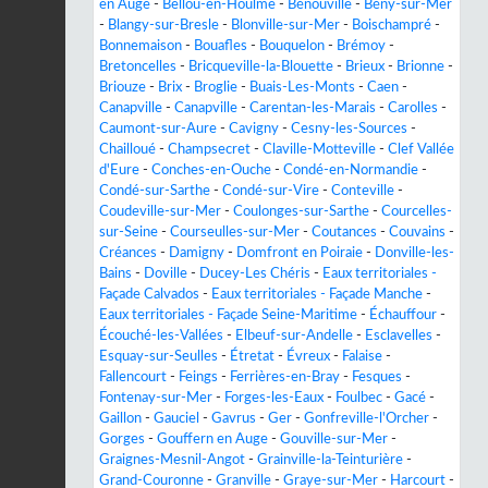
en Auge
-
Bellou-en-Houlme
-
Bénouville
-
Bény-sur-Mer
-
Blangy-sur-Bresle
-
Blonville-sur-Mer
-
Boischampré
-
Bonnemaison
-
Bouafles
-
Bouquelon
-
Brémoy
-
Bretoncelles
-
Bricqueville-la-Blouette
-
Brieux
-
Brionne
-
Briouze
-
Brix
-
Broglie
-
Buais-Les-Monts
-
Caen
-
Canapville
-
Canapville
-
Carentan-les-Marais
-
Carolles
-
Caumont-sur-Aure
-
Cavigny
-
Cesny-les-Sources
-
Chailloué
-
Champsecret
-
Claville-Motteville
-
Clef Vallée
d'Eure
-
Conches-en-Ouche
-
Condé-en-Normandie
-
Condé-sur-Sarthe
-
Condé-sur-Vire
-
Conteville
-
Coudeville-sur-Mer
-
Coulonges-sur-Sarthe
-
Courcelles-
sur-Seine
-
Courseulles-sur-Mer
-
Coutances
-
Couvains
-
Créances
-
Damigny
-
Domfront en Poiraie
-
Donville-les-
Bains
-
Doville
-
Ducey-Les Chéris
-
Eaux territoriales -
Façade Calvados
-
Eaux territoriales - Façade Manche
-
Eaux territoriales - Façade Seine-Maritime
-
Échauffour
-
Écouché-les-Vallées
-
Elbeuf-sur-Andelle
-
Esclavelles
-
Esquay-sur-Seulles
-
Étretat
-
Évreux
-
Falaise
-
Fallencourt
-
Feings
-
Ferrières-en-Bray
-
Fesques
-
Fontenay-sur-Mer
-
Forges-les-Eaux
-
Foulbec
-
Gacé
-
Gaillon
-
Gauciel
-
Gavrus
-
Ger
-
Gonfreville-l'Orcher
-
Gorges
-
Gouffern en Auge
-
Gouville-sur-Mer
-
Graignes-Mesnil-Angot
-
Grainville-la-Teinturière
-
Grand-Couronne
-
Granville
-
Graye-sur-Mer
-
Harcourt
-