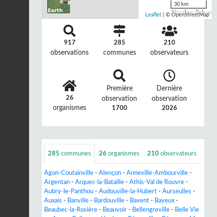
30 km
Nombre d'observa
Leaflet
| © OpenStreetMap
917
285
210
observations
communes
observateurs
Première
Dernière
26
observation
observation
organismes
1700
2026
285
communes
26
organismes
210
observateurs
Agon-Coutainville
-
Alençon
-
Anneville-Ambourville
-
Argentan
-
Arques-la-Bataille
-
Athis-Val de Rouvre
-
Aubry-le-Panthou
-
Audouville-la-Hubert
-
Aurseulles
-
Auxais
-
Banville
-
Bardouville
-
Bavent
-
Bayeux
-
Beaubec-la-Rosière
-
Beauvoir
-
Bellengreville
-
Belle Vie