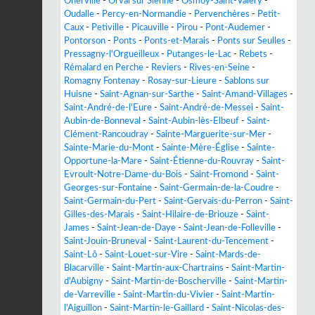
Oherville
-
Orval sur Sienne
-
Osmoy-Saint-Valery
-
Oudalle
-
Percy-en-Normandie
-
Pervenchères
-
Petit-
Caux
-
Petiville
-
Picauville
-
Pirou
-
Pont-Audemer
-
Pontorson
-
Ponts
-
Ponts-et-Marais
-
Ponts sur Seulles
-
Pressagny-l'Orgueilleux
-
Putanges-le-Lac
-
Rebets
-
Rémalard en Perche
-
Reviers
-
Rives-en-Seine
-
Romagny Fontenay
-
Rosay-sur-Lieure
-
Sablons sur
Huisne
-
Saint-Agnan-sur-Sarthe
-
Saint-Amand-Villages
-
Saint-André-de-l'Eure
-
Saint-André-de-Messei
-
Saint-
Aubin-de-Bonneval
-
Saint-Aubin-lès-Elbeuf
-
Saint-
Clément-Rancoudray
-
Sainte-Marguerite-sur-Mer
-
Sainte-Marie-du-Mont
-
Sainte-Mère-Église
-
Sainte-
Opportune-la-Mare
-
Saint-Étienne-du-Rouvray
-
Saint-
Evroult-Notre-Dame-du-Bois
-
Saint-Fromond
-
Saint-
Georges-sur-Fontaine
-
Saint-Germain-de-la-Coudre
-
Saint-Germain-du-Pert
-
Saint-Gervais-du-Perron
-
Saint-
Gilles-des-Marais
-
Saint-Hilaire-de-Briouze
-
Saint-
James
-
Saint-Jean-de-Daye
-
Saint-Jean-de-Folleville
-
Saint-Jouin-Bruneval
-
Saint-Laurent-du-Tencement
-
Saint-Lô
-
Saint-Louet-sur-Vire
-
Saint-Mards-de-
Blacarville
-
Saint-Martin-aux-Chartrains
-
Saint-Martin-
d'Aubigny
-
Saint-Martin-de-Boscherville
-
Saint-Martin-
de-Varreville
-
Saint-Martin-du-Vivier
-
Saint-Martin-
l'Aiguillon
-
Saint-Martin-le-Gaillard
-
Saint-Nicolas-des-