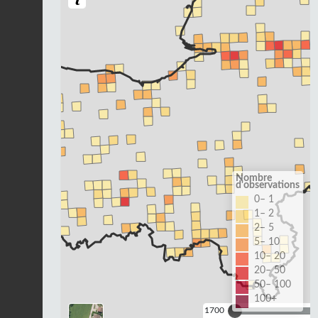
Nombre
d'observations
0– 1
1– 2
2– 5
5– 10
10– 20
20– 50
50– 100
100+
1700