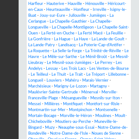
Harfleur
-
Hauterive
-
Hauville
-
Hénouville
-
Héricourt-
en-Caux
-
Heurteauville
-
Honfleur
-
Irreville
-
Isigny-le-
Buat
-
Jouy-sur-Eure
-
Jullouville
-
Jumièges
-
La
Cerlangue
-
La Chapelle-Gauthier
-
La Chapelle-
Longueville
-
La Chapelle-Montligeon
-
La Chapelle-Saint-
Ouen
-
La Ferté-en-Ouche
-
La Ferté Macé
-
La Feuillie
-
La Gonfrière
-
La Hague
-
La Haye
-
La Lande-de-Goult
-
La Lande-Patry
-
Landisacq
-
La Poterie-Cap-d'Antifer
-
La Roquette
-
La Selle-la-Forge
-
La Trinité-de-Réville
-
Le
Havre
-
Le Mêle-sur-Sarthe
-
Le Ménil-Broût
-
Le Mesnil-
Lieubray
-
Le Mesnil-sous-Jumièges
-
Le Perrey
-
Les
Andelys
-
Lessay
-
Les Trois Lacs
-
Les Ventes-de-Bourse
-
Le Teilleul
-
Le Thuit
-
Le Trait
-
Le Tréport
-
Lillebonne
-
Longueil
-
Louviers
-
Mahéru
-
Marais-Vernier
-
Marchésieux
-
Marigny-Le-Lozon
-
Martagny
-
Maulévrier-Sainte-Gertrude
-
Ménerval
-
Merville-
Franceville-Plage
-
Mésangueville
-
Mesnils-sur-Iton
-
Messei
-
Millières
-
Montfiquet
-
Montfort-sur-Risle
-
Montmartin-sur-Mer
-
Montpinchon
-
Montsenelle
-
Mortain-Bocage
-
Morville-le-Héron
-
Moulines
-
Moult-
Chicheboville
-
Moutiers-au-Perche
-
Muneville-le-
Bingard
-
Muzy
-
Neauphe-sous-Essai
-
Notre-Dame-de-
Bondeville
-
Notre-Dame-de-l'Isle
-
Noues de Sienne
-