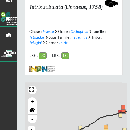
Tetrix subulata
(Linnaeus, 1758)
Classe :
Insecta
Ordre :
Orthoptera
Famille :
Tetrigidae
Sous-Famille :
Tetriginae
Tribu :
Tetrigini
Genre :
Tetrix
LRE :
LC
LRR :
LC
+
-