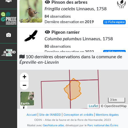
Pinson des arbres
Fringilla coelebs
Linnaeus, 1758
84
observations
Dernière observation en
2019
Fiche espèce
Pigeon ramier
Columba palumbus
Linnaeus, 1758
80
observations
Dernière observation en
2022
Fiche espèce
100 dernières observations dans la commune de
Épreville-en-Lieuvin
Fauvette à tête noire
Sylvia atricapilla
(Linnaeus, 1758)
+
42
observations
Dernière observation en
2016
Fiche espèce
−
Corneille noire
Corvus corone
Linnaeus, 1758
3 km
Leaflet
| © OpenStreetMap
42
observations
Dernière observation en
2022
Fiche espèce
Accueil
|
Site de l'ANBDD
|
Conception et crédits
|
Mentions légales
ODIN - Atlas de la faune et de la flore de Normandie, 2023
Troglodyte mignon
Réalisé avec
GeoNature-atlas
, développé par le
Parc national des Écrins