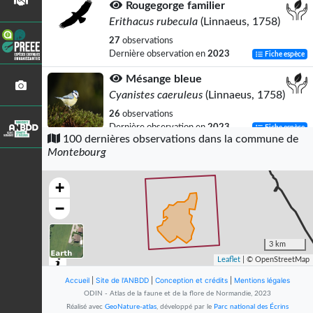
Rougegorge familier
Erithacus rubecula
(Linnaeus, 1758)
27
observations
Dernière observation en
2023
Fiche espèce
Mésange bleue
Cyanistes caeruleus
(Linnaeus, 1758)
26
observations
Dernière observation en
2023
Fiche espèce
100 dernières observations dans la commune de
Montebourg
Mésange charbonnière
Parus major
Linnaeus, 1758
+
25
observations
Dernière observation en
2023
Fiche espèce
−
Moineau domestique
Passer domesticus
(Linnaeus, 1758)
3 km
Leaflet
| © OpenStreetMap
24
observations
Dernière observation en
2023
Fiche espèce
Accueil
|
Site de l'ANBDD
|
Conception et crédits
|
Mentions légales
ODIN - Atlas de la faune et de la flore de Normandie, 2023
Étourneau sansonnet
Réalisé avec
GeoNature-atlas
, développé par le
Parc national des Écrins