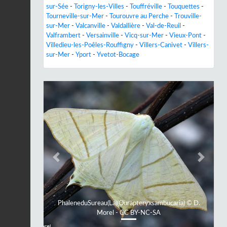
sur-Sée
-
Torigny-les-Villes
-
Touffréville
-
Touquettes
-
Tourneville-sur-Mer
-
Tourouvre au Perche
-
Trouville-
sur-Mer
-
Valcanville
-
Valdallière
-
Val-de-Reuil
-
Valframbert
-
Versainville
-
Vicq-sur-Mer
-
Vieux-Pont
-
Villedieu-les-Poêles-Rouffigny
-
Villers-Canivet
-
Villers-
sur-Mer
-
Yport
-
Yvetot-Bocage
Previous
Next
PhaleneduSureau(La)(Ourapteryxsambucaria) © D.
Morel - CC BY-NC-SA