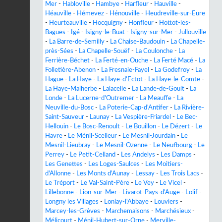
Mer
-
Habloville
-
Hambye
-
Harfleur
-
Hauville
-
Héauville
-
Hémevez
-
Hénouville
-
Heudreville-sur-Eure
-
Heurteauville
-
Hocquigny
-
Honfleur
-
Hottot-les-
Bagues
-
Igé
-
Isigny-le-Buat
-
Isigny-sur-Mer
-
Jullouville
-
La Barre-de-Semilly
-
La Chaise-Baudouin
-
La Chapelle-
près-Sées
-
La Chapelle-Souëf
-
La Coulonche
-
La
Ferrière-Béchet
-
La Ferté-en-Ouche
-
La Ferté Macé
-
La
Folletière-Abenon
-
La Fresnaie-Fayel
-
La Godefroy
-
La
Hague
-
La Haye
-
La Haye-d'Ectot
-
La Haye-le-Comte
-
La Haye-Malherbe
-
Lalacelle
-
La Lande-de-Goult
-
La
Londe
-
La Lucerne-d'Outremer
-
La Meauffe
-
La
Neuville-du-Bosc
-
La Poterie-Cap-d'Antifer
-
La Rivière-
Saint-Sauveur
-
Launay
-
La Vespière-Friardel
-
Le Bec-
Hellouin
-
Le Bosc-Renoult
-
Le Bouillon
-
Le Dézert
-
Le
Havre
-
Le Ménil-Scelleur
-
Le Mesnil-Jourdain
-
Le
Mesnil-Lieubray
-
Le Mesnil-Ozenne
-
Le Neufbourg
-
Le
Perrey
-
Le Petit-Celland
-
Les Andelys
-
Les Damps
-
Les Genettes
-
Les Loges-Saulces
-
Les Moitiers-
d'Allonne
-
Les Monts d'Aunay
-
Lessay
-
Les Trois Lacs
-
Le Tréport
-
Le Val-Saint-Père
-
Le Vey
-
Le Vicel
-
Lillebonne
-
Lion-sur-Mer
-
Livarot-Pays-d'Auge
-
Lolif
-
Longny les Villages
-
Lonlay-l'Abbaye
-
Louviers
-
Marcey-les-Grèves
-
Marchemaisons
-
Marchésieux
-
Mélicourt
-
Ménil-Hubert-sur-Orne
-
Merville-