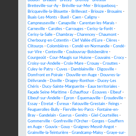
Bretteville-sur-Ay
-
Bréville-sur-Mer
-
Bricquebosq
-
Bricqueville-la-Blouette
-
Brillevast
-
Briouze
-
Brouains
-
Buais-Les-Monts
-
Bueil
-
Caen
-
Caligny
-
Campneuseville
-
Canapville
-
Carentan-les-Marais
-
Carneville
-
Carolles
-
Carrouges
-
Cerisy-la-Forêt
-
Cerisy-la-Salle
-
Chambray
-
Charencey
-
Chaumont
-
Cherbourg-en-Cotentin
-
Clef Vallée d'Eure
-
Clères
-
Clitourps
-
Colombières
-
Condé-en-Normandie
-
Condé-
sur-Vire
-
Conteville
-
Coulouvray-Boisbenâtre
-
Courgeoût
-
Cour-Maugis sur Huisne
-
Couvains
-
Crocy
-
Croisy-sur-Andelle
-
Croix-Mare
-
Crouay
-
Crouttes
-
Culey-le-Patry
-
Cuves
-
Damblainville
-
Digosville
-
Domfront en Poiraie
-
Douville-en-Auge
-
Douvres-la-
Délivrande
-
Doville
-
Dragey-Ronthon
-
Ducey-Les
Chéris
-
Ducy-Sainte-Marguerite
-
Eaux territoriales -
Façade Seine-Maritime
-
Échauffour
-
Écouves
-
Elbeuf
-
Elbeuf-sur-Andelle
-
Épron
-
Équemauville
-
Éroudeville
-
Essay
-
Étretat
-
Évreux
-
Fatouville-Grestain
-
Feings
-
Feuguerolles-Bully
-
Fierville-les-Parcs
-
Fontaine-en-
Bray
-
Gandelain
-
Gavrus
-
Genêts
-
Giel-Courteilles
-
Gommerville
-
Gonfreville-l'Orcher
-
Gorges
-
Gouffern
en Auge
-
Gouvix
-
Gouy
-
Graignes-Mesnil-Angot
-
Grainville-la-Teinturière
-
Grandcamp-Maisy
-
Graye-sur-