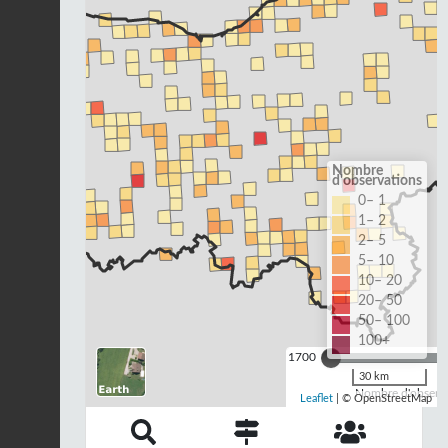
Nombre
d'observations
0– 1
1– 2
2– 5
5– 10
10– 20
20– 50
50– 100
100+
1700
30 km
Nombre d'observa
Leaflet
| © OpenStreetMap