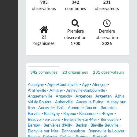
985
342
231
observations
communes
observateurs
Première
Dernière
23
observation
observation
organismes
1700
2026
342
communes
23
organismes
231
observateurs
Acquigny
-
Agon-Coutainville
-
Agy
-
Alençon
-
Amfreville
-
Amigny
-
Anneville-Ambourville
-
Anquetierville
-
Arganchy
-
Argences
-
Argentan
-
Athis-
Val de Rouvre
-
Auberville
-
Aucey-la-Plaine
-
Aulnay-sur-
Iton
-
Aunay-les-Bois
-
Aunou-le-Faucon
-
Barenton
-
Barville
-
Baubigny
-
Bayeux
-
Beaumont-le-Roger
-
Beauvoir-en-Lyons
-
Benerville-sur-Mer
-
Bénouville
-
Bernay
-
Bernières-d'Ailly
-
Beslon
-
Biéville-Beuville
-
Blonville-sur-Mer
-
Bonnemaison
-
Bonneville-la-Louvet
-
Boulon
-
Bréauté
-
Brécey
-
Brémoy
-
Breteuil
-