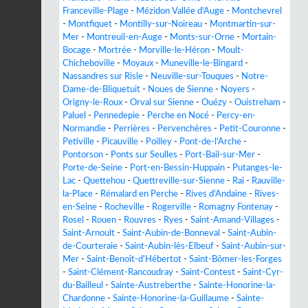
Franceville-Plage
-
Mézidon Vallée d'Auge
-
Montchevrel
-
Montfiquet
-
Montilly-sur-Noireau
-
Montmartin-sur-
Mer
-
Montreuil-en-Auge
-
Monts-sur-Orne
-
Mortain-
Bocage
-
Mortrée
-
Morville-le-Héron
-
Moult-
Chicheboville
-
Moyaux
-
Muneville-le-Bingard
-
Nassandres sur Risle
-
Neuville-sur-Touques
-
Notre-
Dame-de-Bliquetuit
-
Noues de Sienne
-
Noyers
-
Origny-le-Roux
-
Orval sur Sienne
-
Ouézy
-
Ouistreham
-
Paluel
-
Pennedepie
-
Perche en Nocé
-
Percy-en-
Normandie
-
Perrières
-
Pervenchères
-
Petit-Couronne
-
Petiville
-
Picauville
-
Poilley
-
Pont-de-l'Arche
-
Pontorson
-
Ponts sur Seulles
-
Port-Bail-sur-Mer
-
Porte-de-Seine
-
Port-en-Bessin-Huppain
-
Putanges-le-
Lac
-
Quettehou
-
Quettreville-sur-Sienne
-
Rai
-
Rauville-
la-Place
-
Rémalard en Perche
-
Rives d'Andaine
-
Rives-
en-Seine
-
Rocheville
-
Rogerville
-
Romagny Fontenay
-
Rosel
-
Rouen
-
Rouvres
-
Ryes
-
Saint-Amand-Villages
-
Saint-Arnoult
-
Saint-Aubin-de-Bonneval
-
Saint-Aubin-
de-Courteraie
-
Saint-Aubin-lès-Elbeuf
-
Saint-Aubin-sur-
Mer
-
Saint-Benoît-d'Hébertot
-
Saint-Bômer-les-Forges
-
Saint-Clément-Rancoudray
-
Saint-Contest
-
Saint-Cyr-
du-Bailleul
-
Sainte-Austreberthe
-
Sainte-Honorine-la-
Chardonne
-
Sainte-Honorine-la-Guillaume
-
Sainte-