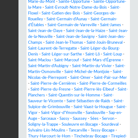
Marie-du-Mont
-
Sainte-Opportune
-
Sainte-Opportune-
la-Mare
-
Saint-Evroult-Notre-Dame-du-Bois
-
Saint-
Floxel
-
Saint-Gatien-des-Bois
-
Saint-Georges-de-
Rouelley
-
Saint-Germain-d'Aunay
-
Saint-Germain-
d'Étables
-
Saint-Germain-de-Varreville
-
Saint-James
-
Saint-Jean-de-Daye
-
Saint-Jean-de-la-Haize
-
Saint-Jean-
de-la-Neuville
-
Saint-Jean-de-Savigny
-
Saint-Jean-des-
Champs
-
Saint-Jean-le-Thomas
-
Saint-Jouin-Bruneval
-
Saint-Laurent-de-Terregatte
-
Saint-Léger-du-Bourg-
Denis
-
Saint-Léger-sur-Sarthe
-
Saint-Lô
-
Saint-Loup
-
Saint-Maclou
-
Saint-Marcouf
-
Saint-Mars-d'Égrenne
-
Saint-Martin-d'Aubigny
-
Saint-Martin-du-Vivier
-
Saint-
Martin-Osmonville
-
Saint-Michel-de-Montjoie
-
Saint-
Nicolas-de-Pierrepont
-
Saint-Omer
-
Saint-Pair-sur-Mer
-
Saint-Pierre-de-Cernières
-
Saint-Pierre-de-Cormeilles
-
Saint-Pierre-du-Fresne
-
Saint-Pierre-lès-Elbeuf
-
Saint-
Planchers
-
Saint-Quentin-sur-le-Homme
-
Saint-
Sauveur-le-Vicomte
-
Saint-Sébastien-de-Raids
-
Saint-
Sulpice-de-Grimbouville
-
Saint-Vaast-la-Hougue
-
Saint-
Vigor
-
Saint-Vigor-d'Ymonville
-
Sandouville
-
Sap-en-
Auge
-
Sarceaux
-
Sassy
-
Saussey
-
Sées
-
Servon
-
Soligny-la-Trappe
-
Souleuvre en Bocage
-
Sourdeval
-
Sylvains-Lès-Moulins
-
Tancarville
-
Tessy-Bocage
-
Thury-Harcourt-le-Hom
-
Tinchebray-Bocage
-
Tirepied-