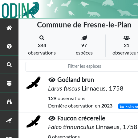
Commune de Fresne-le-Plan
344
97
21
observations
espèces
observateu
Goéland brun
Larus fuscus
Linnaeus, 1758
129
observations
Dernière observation en
2023
Fiche e
Faucon crécerelle
Falco tinnunculus
Linnaeus, 1758
8
observations