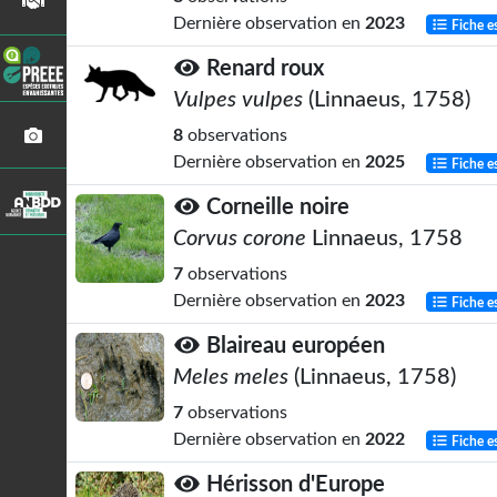
Dernière observation en
2023
Fiche e
Renard roux
Vulpes vulpes
(Linnaeus, 1758)
8
observations
Dernière observation en
2025
Fiche e
Corneille noire
Corvus corone
Linnaeus, 1758
7
observations
Dernière observation en
2023
Fiche e
Blaireau européen
Meles meles
(Linnaeus, 1758)
7
observations
Dernière observation en
2022
Fiche e
Hérisson d'Europe