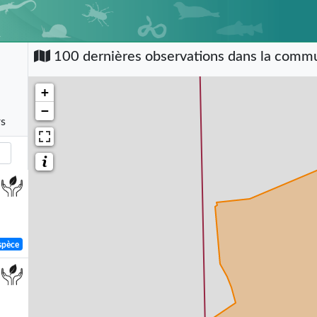
100 dernières observations dans la com
+
−
rs
spèce