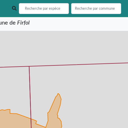
mune de
Firfol