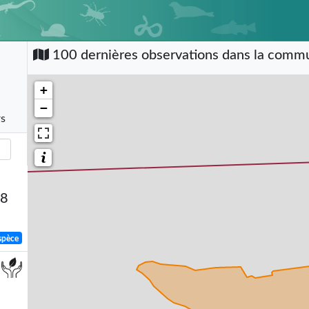
100 dernières observations dans la com
+
−
rs
58
spèce