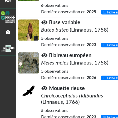
6
observations
Dernière observation en
2025
Fiche e
Buse variable
Buteo buteo
(Linnaeus, 1758)
5
observations
Dernière observation en
2023
Fiche e
Blaireau européen
Meles meles
(Linnaeus, 1758)
5
observations
Dernière observation en
2026
Fiche e
Mouette rieuse
Chroicocephalus ridibundus
(Linnaeus, 1766)
5
observations
Dernière observation en
2023
Fiche e