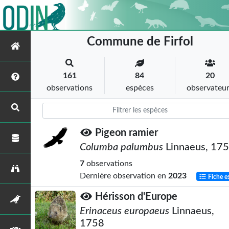
Commune de Firfol
161
84
20
observations
espèces
observateu
Pigeon ramier
Columba palumbus
Linnaeus, 17
7
observations
Dernière observation en
2023
Fiche e
Hérisson d'Europe
Erinaceus europaeus
Linnaeus,
1758