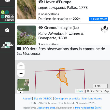
Lièvre d'Europe
Lepus europaeus
Pallas, 1778
3
observations
Dernière observation en
2024
Fiche espèce
Grenouille agile (La)
Rana dalmatina
Fitzinger
in
Bonaparte, 1838
2
observations
100 dernières observations dans la commune de
Dernière observation en
2011
Fiche espèce
Les Monceaux
Petit rhinolophe
Rhinolophus hipposideros
+
(Borkhausen, 1797)
−
2
observations
Dernière observation en
2024
Fiche espèce
3 km
Blaireau européen
Leaflet
| © OpenStreetMap
Meles meles
(Linnaeus, 1758)
Accueil
|
Site de l'ANBDD
|
Conception et crédits
|
Mentions légales
2
observations
ODIN - Atlas de la faune et de la flore de Normandie, 2023
Dernière observation en
2023
Fiche espèce
Réalisé avec
GeoNature-atlas
, développé par le
Parc national des Écrins