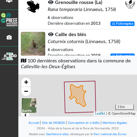
Grenouille rousse (La)
Rana temporaria
Linnaeus, 1758
6
observations
Dernière observation en
2013
Fiche espèce
Caille des blés
Coturnix coturnix
(Linnaeus, 1758)
6
observations
Dernière observation en
2019
Fiche espèce
100 dernières observations dans la commune de
Calleville-les-Deux-Églises
Pipistrelle commune
Pipistrellus pipistrellus
(Schreber,
1774)
+
6
observations
−
Dernière observation en
2023
Fiche espèce
Faucon crécerelle
3 km
Falco tinnunculus
Linnaeus, 1758
Leaflet
| © OpenStreetMap
5
observations
Accueil
|
Site de l'ANBDD
|
Conception et crédits
|
Mentions légales
Dernière observation en
2019
Fiche espèce
ODIN - Atlas de la faune et de la flore de Normandie, 2023
Réalisé avec
GeoNature-atlas
, développé par le
Parc national des Écrins
Faisan de Colchide