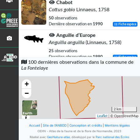
Chabot
Cottus gobio
Linnaeus, 1758
50
observations
Dernière observation en
1990
Fiche espèce
Anguille d’Europe
Anguilla anguilla
(Linnaeus, 1758)
25
observations
Dernière observation en
1990
Fiche espèce
100 dernières observations dans la commune de
La Fontelaye
Épinoche à trois épines
Gasterosteus aculeatus
Linnaeus, 1758
+
14
observations
Dernière observation en
1990
Fiche espèce
−
Lamproie de Planer
Lampetra planeri
(Bloch, 1784)
2 km
Leaflet
| © OpenStreetMap
9
observations
Dernière observation en
1990
Fiche espèce
Accueil
|
Site de l'ANBDD
|
Conception et crédits
|
Mentions légales
ODIN - Atlas de la faune et de la flore de Normandie, 2023
Goéland brun
Réalisé avec
GeoNature-atlas
, développé par le
Parc national des Écrins