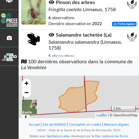
Pinson des arbres
Fringilla coelebs
Linnaeus, 1758
6
observations
Dernière observation en
2022
Fiche espèce
Salamandre tachetée (La)
Salamandra salamandra
(Linnaeus,
1758)
5
observations
100 dernières observations dans la commune de
Dernière observation en
2025
Fiche espèce
La Vendelée
Troglodyte mignon
Troglodytes troglodytes
(Linnaeus,
+
1758)
−
5
observations
Dernière observation en
2022
Fiche espèce
2 km
Chardonneret élégant
Leaflet
| © OpenStreetMap
Carduelis carduelis
(Linnaeus, 1758)
Accueil
|
Site de l'ANBDD
|
Conception et crédits
|
Mentions légales
5
observations
ODIN - Atlas de la faune et de la flore de Normandie, 2023
Dernière observation en
2023
Fiche espèce
Réalisé avec
GeoNature-atlas
, développé par le
Parc national des Écrins