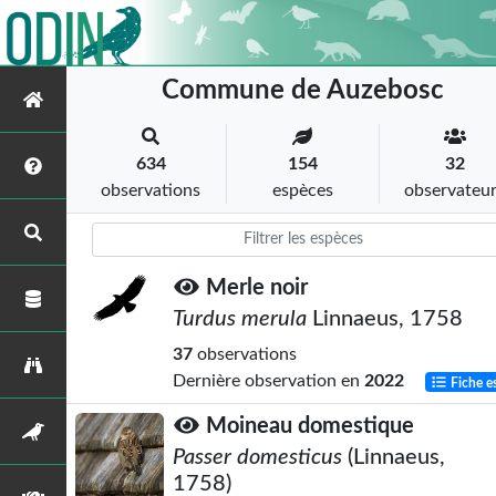
Commune de Auzebosc
634
154
32
observations
espèces
observateu
Merle noir
Turdus merula
Linnaeus, 1758
37
observations
Dernière observation en
2022
Fiche e
Moineau domestique
Passer domesticus
(Linnaeus,
1758)