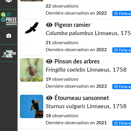
22
observations
Dernière observation en
2022
Fiche e
Pigeon ramier
Columba palumbus
Linnaeus, 17
21
observations
Dernière observation en
2022
Fiche e
Pinson des arbres
Fringilla coelebs
Linnaeus, 1758
19
observations
Dernière observation en
2023
Fiche e
Étourneau sansonnet
Sturnus vulgaris
Linnaeus, 1758
18
observations
Dernière observation en
2021
Fiche e