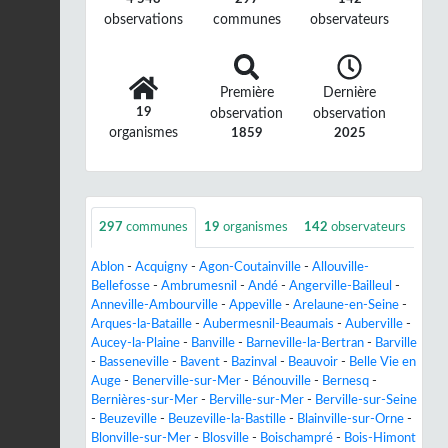
observations
communes
observateurs
Première
Dernière
19
observation
observation
organismes
1859
2025
297
communes
19
organismes
142
observateurs
Ablon
-
Acquigny
-
Agon-Coutainville
-
Allouville-
Bellefosse
-
Ambrumesnil
-
Andé
-
Angerville-Bailleul
-
Anneville-Ambourville
-
Appeville
-
Arelaune-en-Seine
-
Arques-la-Bataille
-
Aubermesnil-Beaumais
-
Auberville
-
Aucey-la-Plaine
-
Banville
-
Barneville-la-Bertran
-
Barville
-
Basseneville
-
Bavent
-
Bazinval
-
Beauvoir
-
Belle Vie en
Auge
-
Benerville-sur-Mer
-
Bénouville
-
Bernesq
-
Bernières-sur-Mer
-
Berville-sur-Mer
-
Berville-sur-Seine
-
Beuzeville
-
Beuzeville-la-Bastille
-
Blainville-sur-Orne
-
Blonville-sur-Mer
-
Blosville
-
Boischampré
-
Bois-Himont