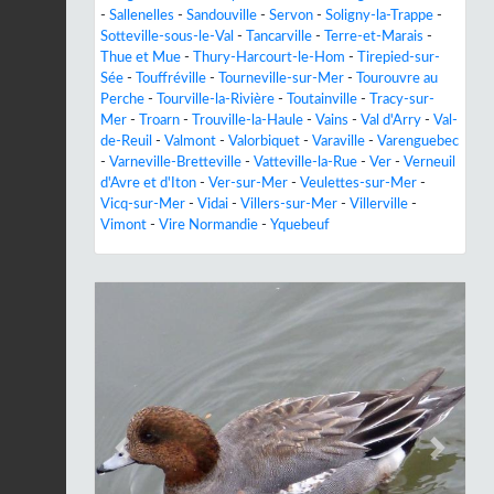
-
Sallenelles
-
Sandouville
-
Servon
-
Soligny-la-Trappe
-
Sotteville-sous-le-Val
-
Tancarville
-
Terre-et-Marais
-
Thue et Mue
-
Thury-Harcourt-le-Hom
-
Tirepied-sur-
Sée
-
Touffréville
-
Tourneville-sur-Mer
-
Tourouvre au
Perche
-
Tourville-la-Rivière
-
Toutainville
-
Tracy-sur-
Mer
-
Troarn
-
Trouville-la-Haule
-
Vains
-
Val d'Arry
-
Val-
de-Reuil
-
Valmont
-
Valorbiquet
-
Varaville
-
Varenguebec
-
Varneville-Bretteville
-
Vatteville-la-Rue
-
Ver
-
Verneuil
d'Avre et d'Iton
-
Ver-sur-Mer
-
Veulettes-sur-Mer
-
Vicq-sur-Mer
-
Vidai
-
Villers-sur-Mer
-
Villerville
-
Vimont
-
Vire Normandie
-
Yquebeuf
Previous
Next