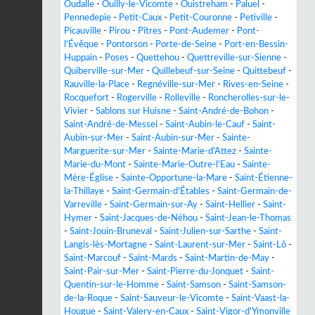
Oudalle
-
Ouilly-le-Vicomte
-
Ouistreham
-
Paluel
-
Pennedepie
-
Petit-Caux
-
Petit-Couronne
-
Petiville
-
Picauville
-
Pirou
-
Pîtres
-
Pont-Audemer
-
Pont-
l'Évêque
-
Pontorson
-
Porte-de-Seine
-
Port-en-Bessin-
Huppain
-
Poses
-
Quettehou
-
Quettreville-sur-Sienne
-
Quiberville-sur-Mer
-
Quillebeuf-sur-Seine
-
Quittebeuf
-
Rauville-la-Place
-
Regnéville-sur-Mer
-
Rives-en-Seine
-
Rocquefort
-
Rogerville
-
Rolleville
-
Roncherolles-sur-le-
Vivier
-
Sablons sur Huisne
-
Saint-André-de-Bohon
-
Saint-André-de-Messei
-
Saint-Aubin-le-Cauf
-
Saint-
Aubin-sur-Mer
-
Saint-Aubin-sur-Mer
-
Sainte-
Marguerite-sur-Mer
-
Sainte-Marie-d'Attez
-
Sainte-
Marie-du-Mont
-
Sainte-Marie-Outre-l'Eau
-
Sainte-
Mère-Église
-
Sainte-Opportune-la-Mare
-
Saint-Étienne-
la-Thillaye
-
Saint-Germain-d'Étables
-
Saint-Germain-de-
Varreville
-
Saint-Germain-sur-Ay
-
Saint-Hellier
-
Saint-
Hymer
-
Saint-Jacques-de-Néhou
-
Saint-Jean-le-Thomas
-
Saint-Jouin-Bruneval
-
Saint-Julien-sur-Sarthe
-
Saint-
Langis-lès-Mortagne
-
Saint-Laurent-sur-Mer
-
Saint-Lô
-
Saint-Marcouf
-
Saint-Mards
-
Saint-Martin-de-May
-
Saint-Pair-sur-Mer
-
Saint-Pierre-du-Jonquet
-
Saint-
Quentin-sur-le-Homme
-
Saint-Samson
-
Saint-Samson-
de-la-Roque
-
Saint-Sauveur-le-Vicomte
-
Saint-Vaast-la-
Hougue
-
Saint-Valery-en-Caux
-
Saint-Vigor-d'Ymonville