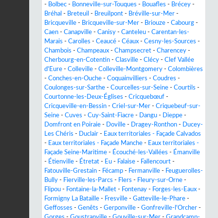
-
Bolbec
-
Bonneville-sur-Touques
-
Bouafles
-
Brécey
-
Bréhal
-
Breteuil
-
Breuilpont
-
Bréville-sur-Mer
-
Bricqueville
-
Bricqueville-sur-Mer
-
Briouze
-
Cabourg
-
Caen
-
Canapville
-
Canisy
-
Canteleu
-
Carentan-les-
Marais
-
Carolles
-
Ceaucé
-
Céaux
-
Cesny-les-Sources
-
Chambois
-
Champeaux
-
Champsecret
-
Charencey
-
Cherbourg-en-Cotentin
-
Clasville
-
Clécy
-
Clef Vallée
d'Eure
-
Colleville
-
Colleville-Montgomery
-
Colombières
-
Conches-en-Ouche
-
Coquainvilliers
-
Coudres
-
Coulonges-sur-Sarthe
-
Courcelles-sur-Seine
-
Courtils
-
Courtonne-les-Deux-Églises
-
Cricquebœuf
-
Cricqueville-en-Bessin
-
Criel-sur-Mer
-
Criquebeuf-sur-
Seine
-
Cuves
-
Cuy-Saint-Fiacre
-
Dangu
-
Dieppe
-
Domfront en Poiraie
-
Doville
-
Dragey-Ronthon
-
Ducey-
Les Chéris
-
Duclair
-
Eaux territoriales - Façade Calvados
-
Eaux territoriales - Façade Manche
-
Eaux territoriales -
Façade Seine-Maritime
-
Écouché-les-Vallées
-
Émanville
-
Étienville
-
Étretat
-
Eu
-
Falaise
-
Fallencourt
-
Fatouville-Grestain
-
Fécamp
-
Fermanville
-
Feuguerolles-
Bully
-
Fierville-les-Parcs
-
Flers
-
Fleury-sur-Orne
-
Flipou
-
Fontaine-la-Mallet
-
Fontenay
-
Forges-les-Eaux
-
Formigny La Bataille
-
Fresville
-
Gatteville-le-Phare
-
Geffosses
-
Genêts
-
Gerponville
-
Gonfreville-l'Orcher
-
Gorges
-
Goustranville
-
Gouville-sur-Mer
-
Grandcamp-