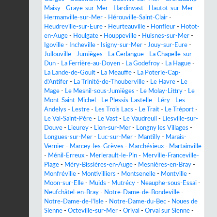
Maisy
-
Graye-sur-Mer
-
Hardinvast
-
Hautot-sur-Mer
-
Hermanville-sur-Mer
-
Hérouville-Saint-Clair
-
Heudreville-sur-Eure
-
Heurteauville
-
Honfleur
-
Hotot-
en-Auge
-
Houlgate
-
Houppeville
-
Huisnes-sur-Mer
-
Igoville
-
Incheville
-
Isigny-sur-Mer
-
Jouy-sur-Eure
-
Jullouville
-
Jumièges
-
La Cerlangue
-
La Chapelle-sur-
Dun
-
La Ferrière-au-Doyen
-
La Godefroy
-
La Hague
-
La Lande-de-Goult
-
La Meauffe
-
La Poterie-Cap-
d'Antifer
-
La Trinité-de-Thouberville
-
Le Havre
-
Le
Mage
-
Le Mesnil-sous-Jumièges
-
Le Molay-Littry
-
Le
Mont-Saint-Michel
-
Le Plessis-Lastelle
-
Léry
-
Les
Andelys
-
Lestre
-
Les Trois Lacs
-
Le Trait
-
Le Tréport
-
Le Val-Saint-Père
-
Le Vast
-
Le Vaudreuil
-
Liesville-sur-
Douve
-
Lieurey
-
Lion-sur-Mer
-
Longny les Villages
-
Longues-sur-Mer
-
Luc-sur-Mer
-
Mantilly
-
Marais-
Vernier
-
Marcey-les-Grèves
-
Marchésieux
-
Martainville
-
Ménil-Erreux
-
Merlerault-le-Pin
-
Merville-Franceville-
Plage
-
Méry-Bissières-en-Auge
-
Mesnières-en-Bray
-
Monfréville
-
Montivilliers
-
Montsenelle
-
Montville
-
Moon-sur-Elle
-
Muids
-
Mutrécy
-
Neauphe-sous-Essai
-
Neufchâtel-en-Bray
-
Notre-Dame-de-Bondeville
-
Notre-Dame-de-l'Isle
-
Notre-Dame-du-Bec
-
Noues de
Sienne
-
Octeville-sur-Mer
-
Orival
-
Orval sur Sienne
-