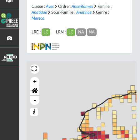
Classe :
Aves
Ordre :
Anseriformes
Famille :
Anatidae
Sous-Famille :
Anatinae
Genre :
Mareca
LRE :
LC
LRN :
LC
NA
NA
+
-