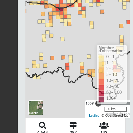
Nombre
d'observations
0– 1
1– 2
2– 5
5– 10
10– 20
20– 50
50– 100
100+
1859
30 km
Nombre d'observa
Leaflet
| © OpenStreetMap
4 548
297
142