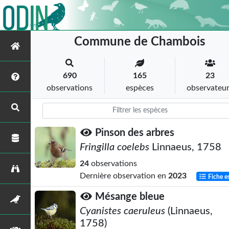
Commune de Chambois
690
165
23
observations
espèces
observateu
Pinson des arbres
Fringilla coelebs
Linnaeus, 1758
24
observations
Dernière observation en
2023
Fiche e
Mésange bleue
Cyanistes caeruleus
(Linnaeus,
1758)