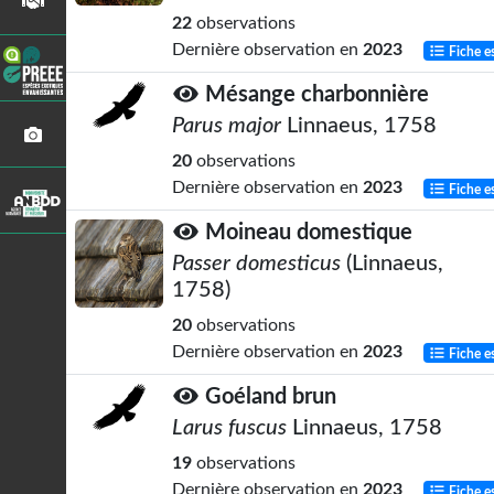
22
observations
Dernière observation en
2023
Fiche e
Mésange charbonnière
Parus major
Linnaeus, 1758
20
observations
Dernière observation en
2023
Fiche e
Moineau domestique
Passer domesticus
(Linnaeus,
1758)
20
observations
Dernière observation en
2023
Fiche e
Goéland brun
Larus fuscus
Linnaeus, 1758
19
observations
Dernière observation en
2023
Fiche e