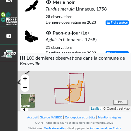
Merle noir
Turdus merula
Linnaeus, 1758
28
observations
Dernière observation en
2023
Fiche espèce
Paon-du-jour (Le)
Aglais io
(Linnaeus, 1758)
21
observations
Dernière observation en
2022
Fiche espèce
100 dernières observations dans la commune de
Beuzeville
Moineau domestique
Passer domesticus
(Linnaeus, 1758)
+
20
observations
Dernière observation en
2024
Fiche espèce
−
Goéland argenté
Larus argentatus
Pontoppidan, 1763
5 km
Leaflet
| © OpenStreetMap
18
observations
Dernière observation en
2023
Fiche espèce
Accueil
|
Site de l'ANBDD
|
Conception et crédits
|
Mentions légales
ODIN - Atlas de la faune et de la flore de Normandie, 2023
Pinson des arbres
Réalisé avec
GeoNature-atlas
, développé par le
Parc national des Écrins