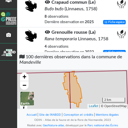
Crapaud commun (Le)
Bufo bufo
(Linnaeus, 1758)
8
observations
Dernière observation en
2025
Fiche espèce
Grenouille rousse (La)
Rana temporaria
Linnaeus, 1758
4
observations
Dernière observation en
2022
Fiche espèce
100 dernières observations dans la commune de
Mandeville
Mésange charbonnière
Parus major
Linnaeus, 1758
+
4
observations
Dernière observation en
2024
Fiche espèce
−
Triton palmé (Le)
Lissotriton helveticus
2 km
(Razoumowsky, 1789)
Leaflet
| © OpenStreetMap
4
observations
Accueil
|
Site de l'ANBDD
|
Conception et crédits
|
Mentions légales
Dernière observation en
2024
Fiche espèce
ODIN - Atlas de la faune et de la flore de Normandie, 2023
Réalisé avec
GeoNature-atlas
, développé par le
Parc national des Écrins
Pélophylax