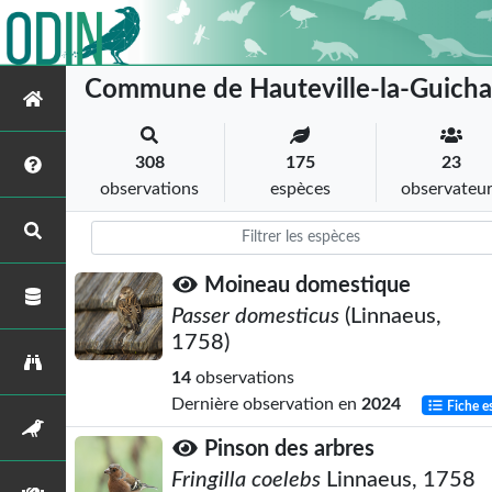
Commune de Hauteville-la-Guicha
308
175
23
observations
espèces
observateu
Moineau domestique
Passer domesticus
(Linnaeus,
1758)
14
observations
Dernière observation en
2024
Fiche e
Pinson des arbres
Fringilla coelebs
Linnaeus, 1758