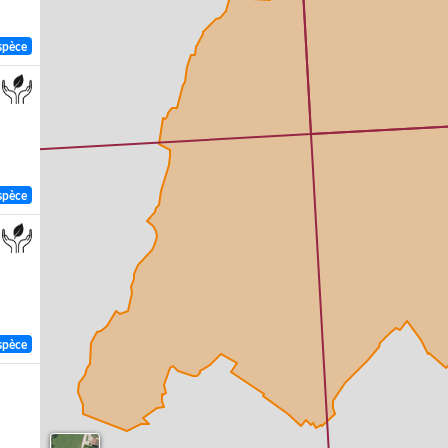
spèce
spèce
spèce