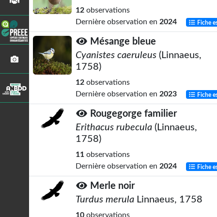
12
observations
Dernière observation en
2024
Fiche e
Mésange bleue
Cyanistes caeruleus
(Linnaeus,
1758)
12
observations
Dernière observation en
2023
Fiche e
Rougegorge familier
Erithacus rubecula
(Linnaeus,
1758)
11
observations
Dernière observation en
2024
Fiche e
Merle noir
Turdus merula
Linnaeus, 1758
10
observations