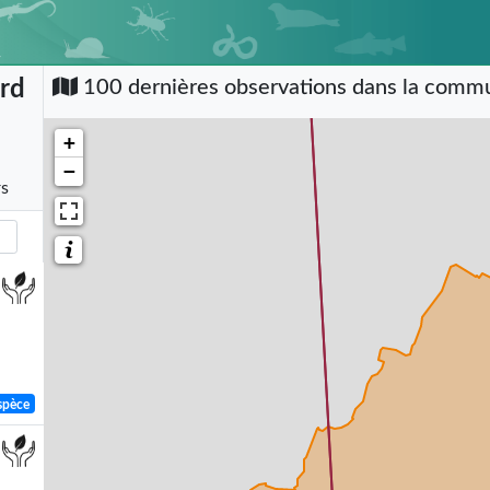
rd
100 dernières observations dans la com
+
−
rs
spèce