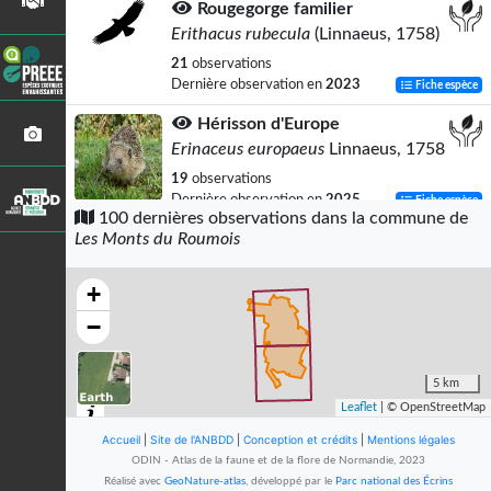
Rougegorge familier
Erithacus rubecula
(Linnaeus, 1758)
21
observations
Dernière observation en
2023
Fiche espèce
Hérisson d'Europe
Erinaceus europaeus
Linnaeus, 1758
19
observations
Dernière observation en
2025
Fiche espèce
100 dernières observations dans la commune de
Les Monts du Roumois
Moineau domestique
Passer domesticus
(Linnaeus, 1758)
+
17
observations
Dernière observation en
2023
Fiche espèce
−
Goéland brun
Larus fuscus
Linnaeus, 1758
5 km
Leaflet
| © OpenStreetMap
16
observations
Dernière observation en
2023
Fiche espèce
Accueil
|
Site de l'ANBDD
|
Conception et crédits
|
Mentions légales
ODIN - Atlas de la faune et de la flore de Normandie, 2023
Blaireau européen
Réalisé avec
GeoNature-atlas
, développé par le
Parc national des Écrins