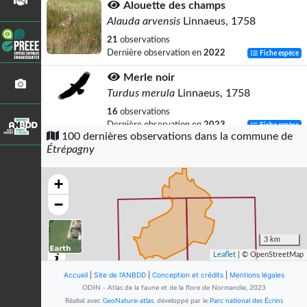
Alouette des champs
Alauda arvensis
Linnaeus, 1758
21
observations
Dernière observation en
2022
Fiche espèce
Merle noir
Turdus merula
Linnaeus, 1758
16
observations
Dernière observation en
2023
Fiche espèce
100 dernières observations dans la commune de
Étrépagny
Pigeon ramier
Columba palumbus
Linnaeus, 1758
+
15
observations
Dernière observation en
2023
Fiche espèce
−
Corneille noire
Corvus corone
Linnaeus, 1758
3 km
Leaflet
| © OpenStreetMap
14
observations
Dernière observation en
2023
Fiche espèce
Accueil
|
Site de l'ANBDD
|
Conception et crédits
|
Mentions légales
ODIN - Atlas de la faune et de la flore de Normandie, 2023
Moineau domestique
Réalisé avec
GeoNature-atlas
, développé par le
Parc national des Écrins