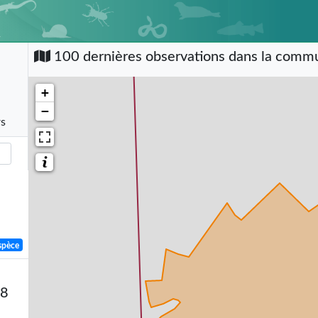
100 dernières observations dans la com
+
−
rs
spèce
58