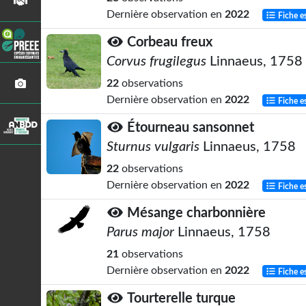
Dernière observation en
2022
Fiche e
Corbeau freux
Corvus frugilegus
Linnaeus, 1758
22
observations
Dernière observation en
2022
Fiche e
Étourneau sansonnet
Sturnus vulgaris
Linnaeus, 1758
22
observations
Dernière observation en
2022
Fiche e
Mésange charbonnière
Parus major
Linnaeus, 1758
21
observations
Dernière observation en
2022
Fiche e
Tourterelle turque