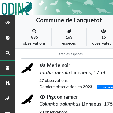
Commune de Lanquetot
836
163
15
observations
espèces
observateu
Merle noir
Turdus merula
Linnaeus, 1758
27
observations
Dernière observation en
2023
Fiche e
Pigeon ramier
Columba palumbus
Linnaeus, 17
23
observations