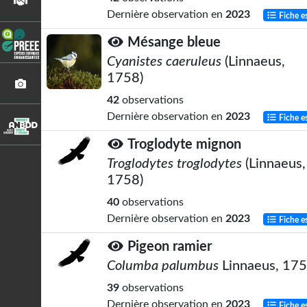
Dernière observation en
2023
Fiche e
Mésange bleue
Cyanistes caeruleus
(Linnaeus,
1758)
42
observations
Dernière observation en
2023
Fiche e
Troglodyte mignon
Troglodytes troglodytes
(Linnaeus,
1758)
40
observations
Dernière observation en
2023
Fiche e
Pigeon ramier
Columba palumbus
Linnaeus, 17
39
observations
Dernière observation en
2023
Fiche e