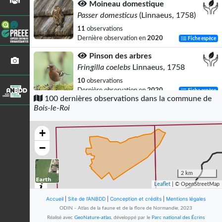
Moineau domestique
Passer domesticus
(Linnaeus, 1758)
11
observations
Dernière observation en
2020
Fiche espèce
Pinson des arbres
Fringilla coelebs
Linnaeus, 1758
10
observations
Dernière observation en
2020
Fiche espèce
100 dernières observations dans la commune de
Bois-le-Roi
Tourterelle turque
Streptopelia decaocto
(Frivaldszky, 1838)
+
8
observations
Dernière observation en
2023
Fiche espèce
−
Accenteur mouchet
Prunella modularis
(Linnaeus, 1758)
2 km
Leaflet
| © OpenStreetMap
8
observations
Dernière observation en
2023
Fiche espèce
Accueil
|
Site de l'ANBDD
|
Conception et crédits
|
Mentions légales
ODIN - Atlas de la faune et de la flore de Normandie, 2023
Rougegorge familier
Réalisé avec
GeoNature-atlas
, développé par le
Parc national des Écrins