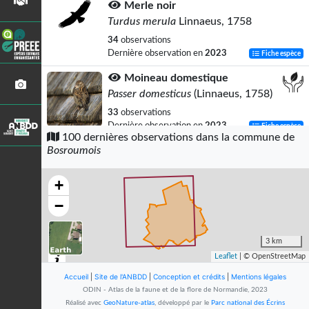
Merle noir
Turdus merula
Linnaeus, 1758
34
observations
Dernière observation en
2023
Fiche espèce
Moineau domestique
Passer domesticus
(Linnaeus, 1758)
33
observations
Dernière observation en
2023
Fiche espèce
100 dernières observations dans la commune de
Bosroumois
Mésange charbonnière
Parus major
Linnaeus, 1758
+
31
observations
Dernière observation en
2022
Fiche espèce
−
Goéland brun
Larus fuscus
Linnaeus, 1758
3 km
Leaflet
| © OpenStreetMap
27
observations
Dernière observation en
2023
Fiche espèce
Accueil
|
Site de l'ANBDD
|
Conception et crédits
|
Mentions légales
ODIN - Atlas de la faune et de la flore de Normandie, 2023
Pigeon ramier
Réalisé avec
GeoNature-atlas
, développé par le
Parc national des Écrins