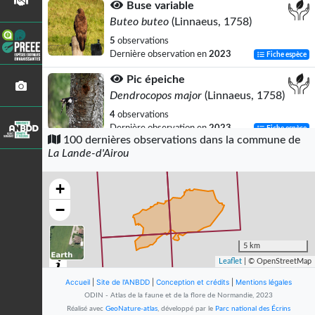
Buse variable
Buteo buteo
(Linnaeus, 1758)
5
observations
Dernière observation en
2023
Fiche espèce
Pic épeiche
Dendrocopos major
(Linnaeus, 1758)
4
observations
Dernière observation en
2023
Fiche espèce
100 dernières observations dans la commune de
La Lande-d'Airou
Agrion élégant
Ischnura elegans
(Vander Linden, 1820)
+
4
observations
Dernière observation en
2006
Fiche espèce
−
Bécasse des bois
Scolopax rusticola
Linnaeus, 1758
5 km
Leaflet
| © OpenStreetMap
3
observations
Dernière observation en
2001
Fiche espèce
Accueil
|
Site de l'ANBDD
|
Conception et crédits
|
Mentions légales
ODIN - Atlas de la faune et de la flore de Normandie, 2023
Goéland brun
Réalisé avec
GeoNature-atlas
, développé par le
Parc national des Écrins