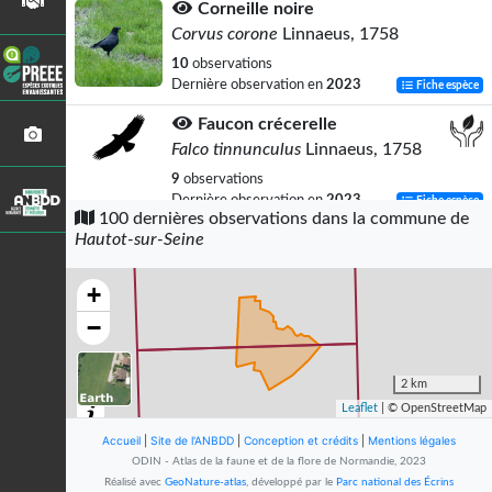
Corneille noire
Corvus corone
Linnaeus, 1758
10
observations
Dernière observation en
2023
Fiche espèce
Faucon crécerelle
Falco tinnunculus
Linnaeus, 1758
9
observations
Dernière observation en
2023
Fiche espèce
100 dernières observations dans la commune de
Hautot-sur-Seine
Pigeon ramier
Columba palumbus
Linnaeus, 1758
+
8
observations
Dernière observation en
2023
Fiche espèce
−
Étourneau sansonnet
Sturnus vulgaris
Linnaeus, 1758
2 km
Leaflet
| © OpenStreetMap
8
observations
Dernière observation en
2023
Fiche espèce
Accueil
|
Site de l'ANBDD
|
Conception et crédits
|
Mentions légales
ODIN - Atlas de la faune et de la flore de Normandie, 2023
Pie bavarde
Réalisé avec
GeoNature-atlas
, développé par le
Parc national des Écrins