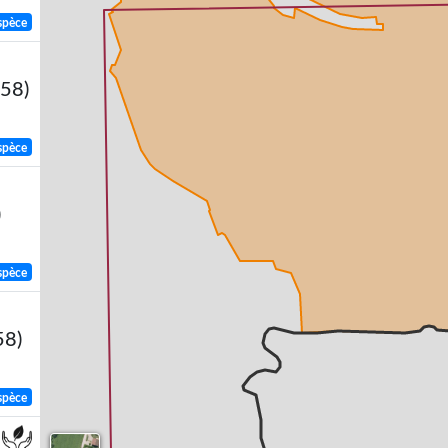
spèce
758)
spèce
)
spèce
58)
spèce