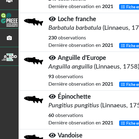
Dernière observation en
2021
Fiche e
Loche franche
Barbatula barbatula
(Linnaeus, 1
230
observations
Dernière observation en
2021
Fiche e
Anguille d’Europe
Anguilla anguilla
(Linnaeus, 1758
93
observations
Dernière observation en
2021
Fiche e
Épinochette
Pungitius pungitius
(Linnaeus, 17
60
observations
Dernière observation en
2021
Fiche e
Vandoise