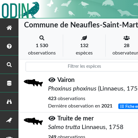
Commune de Neaufles-Saint-Mart
1 530
132
28
observations
espèces
observateu
Vairon
Phoxinus phoxinus
(Linnaeus, 175
423
observations
Dernière observation en
2021
Fiche e
Truite de mer
Salmo trutta
Linnaeus, 1758
249
observations