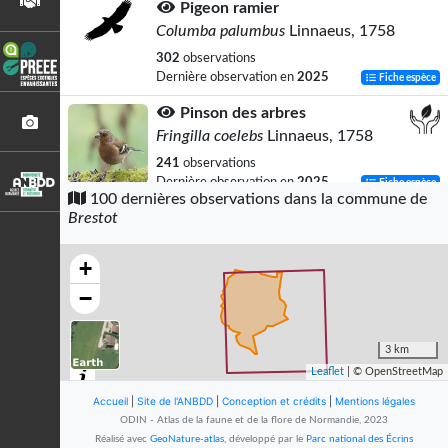
Pigeon ramier
Columba palumbus
Linnaeus, 1758
302
observations
Dernière observation en
2025
Fiche espèce
Pinson des arbres
Fringilla coelebs
Linnaeus, 1758
241
observations
Dernière observation en
2025
Fiche espèce
100 dernières observations dans la commune de
Brestot
Troglodyte mignon
Troglodytes troglodytes
(Linnaeus,
1758)
+
209
observations
−
Dernière observation en
2025
Fiche espèce
Tourterelle turque
3 km
Streptopelia decaocto
(Frivaldszky, 1838)
Leaflet
| © OpenStreetMap
208
observations
Accueil
|
Site de l'ANBDD
|
Conception et crédits
|
Mentions légales
Dernière observation en
2025
Fiche espèce
ODIN - Atlas de la faune et de la flore de Normandie, 2023
Réalisé avec
GeoNature-atlas
, développé par le
Parc national des Écrins
Moineau domestique