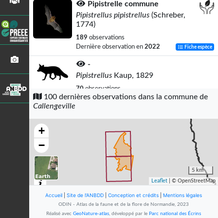
Pipistrelle commune
Pipistrellus pipistrellus
(Schreber,
1774)
189
observations
Dernière observation en
2022
Fiche espèce
-
Pipistrellus
Kaup, 1829
70
observations
100 dernières observations dans la commune de
Dernière observation en
2024
Fiche espèce
Callengeville
-
Nyctalus
Bowditch, 1825
+
31
observations
−
Dernière observation en
2022
Fiche espèce
Corneille noire
5 km
Corvus corone
Linnaeus, 1758
Leaflet
| © OpenStreetMap
15
observations
Accueil
|
Site de l'ANBDD
|
Conception et crédits
|
Mentions légales
Dernière observation en
2023
Fiche espèce
ODIN - Atlas de la faune et de la flore de Normandie, 2023
Réalisé avec
GeoNature-atlas
, développé par le
Parc national des Écrins
Pipistrelle de Kuhl