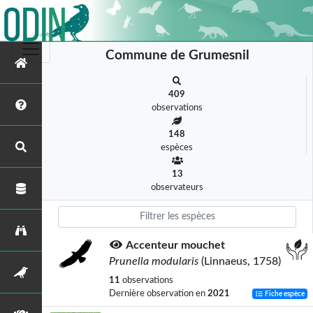
Commune de Grumesnil
409
observations
148
espèces
13
observateurs
Accenteur mouchet
Prunella modularis
(Linnaeus, 1758)
11
observations
Dernière observation en
2021
Fiche espèce