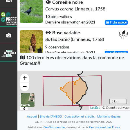
Corneille noire
Corvus corone
Linnaeus, 1758
10
observations
Dernière observation en
2021
Fiche espèce
Buse variable
Buteo buteo
(Linnaeus, 1758)
9
observations
Dernière observation en
2021
Fiche espèce
100 dernières observations dans la commune de
Grumesnil
Goéland brun
Larus fuscus
Linnaeus, 1758
+
9
observations
Dernière observation en
2023
Fiche espèce
−
Merle noir
Turdus merula
Linnaeus, 1758
3 km
Leaflet
| © OpenStreetMap
9
observations
Dernière observation en
2023
Fiche espèce
Accueil
|
Site de l'ANBDD
|
Conception et crédits
|
Mentions légales
ODIN - Atlas de la faune et de la flore de Normandie, 2023
Étourneau sansonnet
Réalisé avec
GeoNature-atlas
, développé par le
Parc national des Écrins