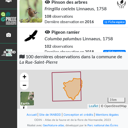
Pinson des arbres
Fringilla coelebs
Linnaeus, 1758
108
observations
Dernière observation en
2016
Fiche espèce
Pigeon ramier
Columba palumbus
Linnaeus, 1758
102
observations
Dernière observation en
2018
Fiche espèce
100 dernières observations dans la commune de
La Rue-Saint-Pierre
Corneille noire
Corvus corone
Linnaeus, 1758
+
97
observations
Dernière observation en
2016
Fiche espèce
−
Troglodyte mignon
Troglodytes troglodytes
(Linnaeus,
3 km
1758)
Leaflet
| © OpenStreetMap
83
observations
Accueil
|
Site de l'ANBDD
|
Conception et crédits
|
Mentions légales
Dernière observation en
2022
Fiche espèce
ODIN - Atlas de la faune et de la flore de Normandie, 2023
Réalisé avec
GeoNature-atlas
, développé par le
Parc national des Écrins
Fauvette à tête noire