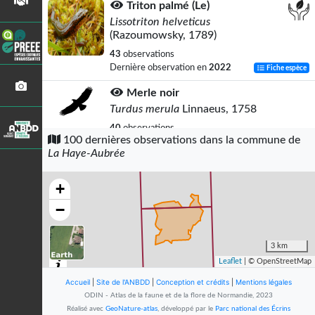
Triton palmé (Le)
Lissotriton helveticus
(Razoumowsky, 1789)
43
observations
Dernière observation en
2022
Fiche espèce
Merle noir
Turdus merula
Linnaeus, 1758
40
observations
100 dernières observations dans la commune de
Dernière observation en
2023
Fiche espèce
La Haye-Aubrée
Pigeon ramier
Columba palumbus
Linnaeus, 1758
+
37
observations
−
Dernière observation en
2023
Fiche espèce
Triton alpestre (Le)
3 km
Ichthyosaura alpestris
(Laurenti,
Leaflet
| © OpenStreetMap
1768)
Accueil
|
Site de l'ANBDD
|
Conception et crédits
|
Mentions légales
34
observations
ODIN - Atlas de la faune et de la flore de Normandie, 2023
Dernière observation en
2022
Fiche espèce
Réalisé avec
GeoNature-atlas
, développé par le
Parc national des Écrins