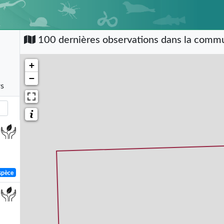
100 dernières observations dans la com
+
−
rs
spèce