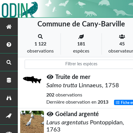
Commune de Cany-Barville
1 122
181
45
observations
espèces
observateu
Truite de mer
Salmo trutta
Linnaeus, 1758
202
observations
Dernière observation en
2013
Fiche e
Goéland argenté
Larus argentatus
Pontoppidan,
1763