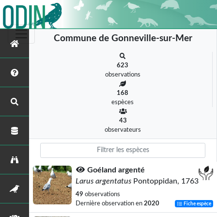
Commune de Gonneville-sur-Mer
623
observations
168
espèces
43
observateurs
Goéland argenté
Larus argentatus
Pontoppidan, 1763
49
observations
Dernière observation en
2020
Fiche espèce