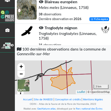
Blaireau européen
Meles meles
(Linnaeus, 1758)
38
observations
Dernière observation en
2026
Fiche espèce
Troglodyte mignon
Troglodytes troglodytes
(Linnaeus,
1758)
31
observations
100 dernières observations dans la commune de
Dernière observation en
2023
Fiche espèce
Gonneville-sur-Mer
Fauvette à tête noire
Sylvia atricapilla
(Linnaeus, 1758)
+
30
observations
−
Dernière observation en
2023
Fiche espèce
Pouillot véloce
3 km
Phylloscopus collybita
(Vieillot, 1817)
Leaflet
| © OpenStreetMap
25
observations
Accueil
|
Site de l'ANBDD
|
Conception et crédits
|
Mentions légales
Dernière observation en
2023
Fiche espèce
ODIN - Atlas de la faune et de la flore de Normandie, 2023
Réalisé avec
GeoNature-atlas
, développé par le
Parc national des Écrins
Merle noir