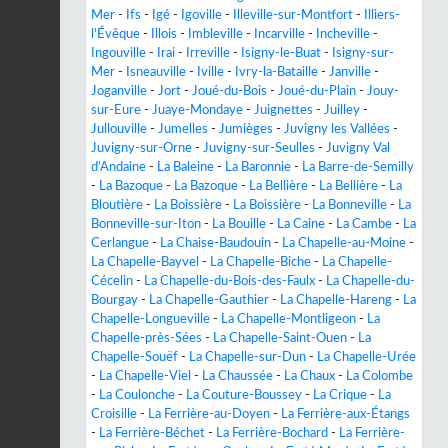
Mer
-
Ifs
-
Igé
-
Igoville
-
Illeville-sur-Montfort
-
Illiers-
l'Évêque
-
Illois
-
Imbleville
-
Incarville
-
Incheville
-
Ingouville
-
Irai
-
Irreville
-
Isigny-le-Buat
-
Isigny-sur-
Mer
-
Isneauville
-
Iville
-
Ivry-la-Bataille
-
Janville
-
Joganville
-
Jort
-
Joué-du-Bois
-
Joué-du-Plain
-
Jouy-
sur-Eure
-
Juaye-Mondaye
-
Juignettes
-
Juilley
-
Jullouville
-
Jumelles
-
Jumièges
-
Juvigny les Vallées
-
Juvigny-sur-Orne
-
Juvigny-sur-Seulles
-
Juvigny Val
d'Andaine
-
La Baleine
-
La Baronnie
-
La Barre-de-Semilly
-
La Bazoque
-
La Bazoque
-
La Bellière
-
La Bellière
-
La
Bloutière
-
La Boissière
-
La Boissière
-
La Bonneville
-
La
Bonneville-sur-Iton
-
La Bouille
-
La Caine
-
La Cambe
-
La
Cerlangue
-
La Chaise-Baudouin
-
La Chapelle-au-Moine
-
La Chapelle-Bayvel
-
La Chapelle-Biche
-
La Chapelle-
Cécelin
-
La Chapelle-du-Bois-des-Faulx
-
La Chapelle-du-
Bourgay
-
La Chapelle-Gauthier
-
La Chapelle-Hareng
-
La
Chapelle-Longueville
-
La Chapelle-Montligeon
-
La
Chapelle-près-Sées
-
La Chapelle-Saint-Ouen
-
La
Chapelle-Souëf
-
La Chapelle-sur-Dun
-
La Chapelle-Urée
-
La Chapelle-Viel
-
La Chaussée
-
La Chaux
-
La Colombe
-
La Coulonche
-
La Couture-Boussey
-
La Crique
-
La
Croisille
-
La Ferrière-au-Doyen
-
La Ferrière-aux-Étangs
-
La Ferrière-Béchet
-
La Ferrière-Bochard
-
La Ferrière-