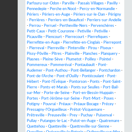
Parfouru-sur-Odon
-
Parville
-
Passais Villages
-
Pavilly
-
Pennedepie
-
Perche en Nocé
-
Percy-en-Normandie
-
Périers
-
Périers-en-Auge
-
Périers-sur-le-Dan
-
Périgny
-
Perrières
-
Perriers-en-Beauficel
-
Perriers-sur-Andelle
-
Perrou
-
Perruel
-
Pertheville-Ners
-
Pervenchères
-
Petit-Caux
-
Petit-Couronne
-
Petiville
-
Petiville
-
Picauville
-
Piencourt
-
Pierrecourt
-
Pierrefiques
-
Pierrefitte-en-Auge
-
Pierrefitte-en-Cinglais
-
Pierrepont
-
Pierreval
-
Pierreville
-
Pinterville
-
Pirou
-
Piseux
-
Pissy-Pôville
-
Pîtres
-
Plainville
-
Planches
-
Planquery
-
Plasnes
-
Pleine-Sève
-
Plumetot
-
Poilley
-
Pointel
-
Pommereux
-
Pommeréval
-
Pontaubault
-
Pont-
Audemer
-
Pont-Authou
-
Pont-Bellanger
-
Pontchardon
-
Pont-de-l'Arche
-
Pont-d'Ouilly
-
Pontécoulant
-
Pont-
Hébert
-
Pont-l'Évêque
-
Pontorson
-
Ponts
-
Pont-Saint-
Pierre
-
Ponts-et-Marais
-
Ponts sur Seulles
-
Port-Bail-
sur-Mer
-
Porte-de-Seine
-
Port-en-Bessin-Huppain
-
Portes
-
Port-Jérôme-sur-Seine
-
Port-Mort
-
Poses
-
Potigny
-
Pouvrai
-
Préaux
-
Préaux-Bocage
-
Précey
-
Pressagny-l'Orgueilleux
-
Prétot-Vicquemare
-
Prêtreville
-
Preuseville
-
Prey
-
Puchay
-
Puisenval
-
Pullay
-
Putanges-le-Lac
-
Putot-en-Auge
-
Quatremare
-
Quettehou
-
Quetteville
-
Quettreville-sur-Sienne
-
Quevillon
-
Quévreville-la-Poterie
-
Quiberville-sur-Mer
-