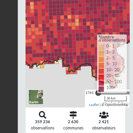
Nombre
d'observations
0– 1
1– 2
2– 5
5– 10
10– 20
20– 50
50– 100
100+
1761
30 km
Nombre d'observat
Leaflet
| © OpenStreetMap
359 236
2 630
2 421
observations
communes
observateurs