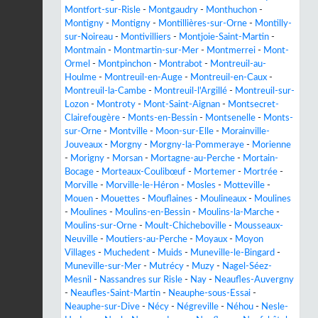
Montfort-sur-Risle
-
Montgaudry
-
Monthuchon
-
Montigny
-
Montigny
-
Montillières-sur-Orne
-
Montilly-
sur-Noireau
-
Montivilliers
-
Montjoie-Saint-Martin
-
Montmain
-
Montmartin-sur-Mer
-
Montmerrei
-
Mont-
Ormel
-
Montpinchon
-
Montrabot
-
Montreuil-au-
Houlme
-
Montreuil-en-Auge
-
Montreuil-en-Caux
-
Montreuil-la-Cambe
-
Montreuil-l'Argillé
-
Montreuil-sur-
Lozon
-
Montroty
-
Mont-Saint-Aignan
-
Montsecret-
Clairefougère
-
Monts-en-Bessin
-
Montsenelle
-
Monts-
sur-Orne
-
Montville
-
Moon-sur-Elle
-
Morainville-
Jouveaux
-
Morgny
-
Morgny-la-Pommeraye
-
Morienne
-
Morigny
-
Morsan
-
Mortagne-au-Perche
-
Mortain-
Bocage
-
Morteaux-Coulibœuf
-
Mortemer
-
Mortrée
-
Morville
-
Morville-le-Héron
-
Mosles
-
Motteville
-
Mouen
-
Mouettes
-
Mouflaines
-
Moulineaux
-
Moulines
-
Moulines
-
Moulins-en-Bessin
-
Moulins-la-Marche
-
Moulins-sur-Orne
-
Moult-Chicheboville
-
Mousseaux-
Neuville
-
Moutiers-au-Perche
-
Moyaux
-
Moyon
Villages
-
Muchedent
-
Muids
-
Muneville-le-Bingard
-
Muneville-sur-Mer
-
Mutrécy
-
Muzy
-
Nagel-Séez-
Mesnil
-
Nassandres sur Risle
-
Nay
-
Neaufles-Auvergny
-
Neaufles-Saint-Martin
-
Neauphe-sous-Essai
-
Neauphe-sur-Dive
-
Nécy
-
Négreville
-
Néhou
-
Nesle-