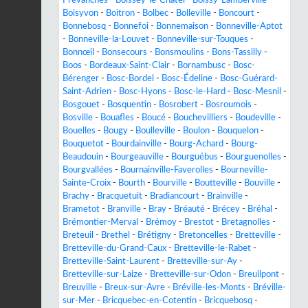
Boisyvon
-
Boitron
-
Bolbec
-
Bolleville
-
Boncourt
-
Bonnebosq
-
Bonnefoi
-
Bonnemaison
-
Bonneville-Aptot
-
Bonneville-la-Louvet
-
Bonneville-sur-Touques
-
Bonnœil
-
Bonsecours
-
Bonsmoulins
-
Bons-Tassilly
-
Boos
-
Bordeaux-Saint-Clair
-
Bornambusc
-
Bosc-
Bérenger
-
Bosc-Bordel
-
Bosc-Édeline
-
Bosc-Guérard-
Saint-Adrien
-
Bosc-Hyons
-
Bosc-le-Hard
-
Bosc-Mesnil
-
Bosgouet
-
Bosquentin
-
Bosrobert
-
Bosroumois
-
Bosville
-
Bouafles
-
Boucé
-
Bouchevilliers
-
Boudeville
-
Bouelles
-
Bougy
-
Boulleville
-
Boulon
-
Bouquelon
-
Bouquetot
-
Bourdainville
-
Bourg-Achard
-
Bourg-
Beaudouin
-
Bourgeauville
-
Bourguébus
-
Bourguenolles
-
Bourgvallées
-
Bournainville-Faverolles
-
Bourneville-
Sainte-Croix
-
Bourth
-
Bourville
-
Boutteville
-
Bouville
-
Brachy
-
Bracquetuit
-
Bradiancourt
-
Brainville
-
Brametot
-
Branville
-
Bray
-
Bréauté
-
Brécey
-
Bréhal
-
Brémontier-Merval
-
Brémoy
-
Brestot
-
Bretagnolles
-
Breteuil
-
Brethel
-
Brétigny
-
Bretoncelles
-
Bretteville
-
Bretteville-du-Grand-Caux
-
Bretteville-le-Rabet
-
Bretteville-Saint-Laurent
-
Bretteville-sur-Ay
-
Bretteville-sur-Laize
-
Bretteville-sur-Odon
-
Breuilpont
-
Breuville
-
Breux-sur-Avre
-
Bréville-les-Monts
-
Bréville-
sur-Mer
-
Bricquebec-en-Cotentin
-
Bricquebosq
-