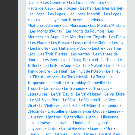
Damps
-
Les Genettes
-
Les Grandes-Ventes
-
Les
Hauts-de-Caux
-
Les Hogues
-
Les Ifs
-
Les Isles-Bardel
-
Les Loges
-
Les Loges
-
Les Loges-Marchis
-
Les Loges-
Saulces
-
Les Loges-sur-Brécey
-
Les Menus
-
Les
Moitiers-d'Allonne
-
Les Monceaux
-
Les Monts d'Andaine
-
Les Monts d'Aunay
-
Les Monts du Roumois
-
Les
Moutiers-en-Auge
-
Les Moutiers-en-Cinglais
-
Les Pieux
-
Les Places
-
Les Préaux
-
Lessard-et-le-Chêne
-
Lessay
-
Lestanville
-
Les Thilliers-en-Vexin
-
Lestre
-
Les Trois
Lacs
-
Les Trois-Pierres
-
Les Ventes
-
Les Ventes-de-
Bourse
-
Les Yveteaux
-
L'Étang-Bertrand
-
Le Tanu
-
Le
Teilleul
-
Le Theil-en-Auge
-
Le Theil-Nolent
-
Le Thil
-
Le
Thil-Riberpré
-
Le Thuit
-
Le Thuit de l'Oison
-
Le Tilleul
-
Le Tilleul-Lambert
-
Le Torp-Mesnil
-
Le Torpt
-
Le
Torquesne
-
Le Trait
-
Le Tremblay-Omonville
-
Le
Tréport
-
Le Troncq
-
Le Tronquay
-
Le Tronquay
-
Letteguives
-
Le Val-David
-
Le Val d'Hazey
-
Le Val-Doré
-
Le Val-Saint-Père
-
Le Vast
-
Le Vaudreuil
-
Le Vey
-
Le
Vicel
-
Le Vieil-Évreux
-
L'Habit
-
L'Hôme-Chamondot
-
L'Hosmes
-
L'Hôtellerie
-
Liesville-sur-Douve
-
Lieurey
-
Lieusaint
-
Lignères
-
Lignerolles
-
Lignou
-
Lillebonne
-
Lilly
-
Limésy
-
Limpiville
-
Lindebeuf
-
Lingeard
-
Lingèvres
-
Lintot
-
Lintot-les-Bois
-
Lion-sur-Mer
-
Lisieux
-
Lison
-
Lisores
-
Lisors
-
Litteau
-
Livarot-Pays-