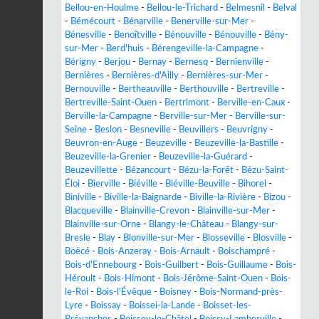
Bellou-en-Houlme
-
Bellou-le-Trichard
-
Belmesnil
-
Belval
-
Bémécourt
-
Bénarville
-
Benerville-sur-Mer
-
Bénesville
-
Benoîtville
-
Bénouville
-
Bénouville
-
Bény-
sur-Mer
-
Berd'huis
-
Bérengeville-la-Campagne
-
Bérigny
-
Berjou
-
Bernay
-
Bernesq
-
Bernienville
-
Bernières
-
Bernières-d'Ailly
-
Bernières-sur-Mer
-
Bernouville
-
Bertheauville
-
Berthouville
-
Bertreville
-
Bertreville-Saint-Ouen
-
Bertrimont
-
Berville-en-Caux
-
Berville-la-Campagne
-
Berville-sur-Mer
-
Berville-sur-
Seine
-
Beslon
-
Besneville
-
Beuvillers
-
Beuvrigny
-
Beuvron-en-Auge
-
Beuzeville
-
Beuzeville-la-Bastille
-
Beuzeville-la-Grenier
-
Beuzeville-la-Guérard
-
Beuzevillette
-
Bézancourt
-
Bézu-la-Forêt
-
Bézu-Saint-
Éloi
-
Bierville
-
Biéville
-
Biéville-Beuville
-
Bihorel
-
Biniville
-
Biville-la-Baignarde
-
Biville-la-Rivière
-
Bizou
-
Blacqueville
-
Blainville-Crevon
-
Blainville-sur-Mer
-
Blainville-sur-Orne
-
Blangy-le-Château
-
Blangy-sur-
Bresle
-
Blay
-
Blonville-sur-Mer
-
Blosseville
-
Blosville
-
Boëcé
-
Bois-Anzeray
-
Bois-Arnault
-
Boischampré
-
Bois-d'Ennebourg
-
Bois-Guilbert
-
Bois-Guillaume
-
Bois-
Héroult
-
Bois-Himont
-
Bois-Jérôme-Saint-Ouen
-
Bois-
le-Roi
-
Bois-l'Évêque
-
Boisney
-
Bois-Normand-près-
Lyre
-
Boissay
-
Boissei-la-Lande
-
Boisset-les-
Prévanches
-
Boissey-le-Châtel
-
Boissy-Lamberville
-