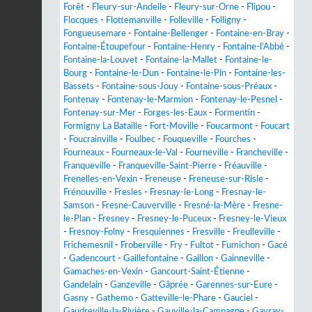
Forêt
-
Fleury-sur-Andelle
-
Fleury-sur-Orne
-
Flipou
-
Flocques
-
Flottemanville
-
Folleville
-
Folligny
-
Fongueusemare
-
Fontaine-Bellenger
-
Fontaine-en-Bray
-
Fontaine-Étoupefour
-
Fontaine-Henry
-
Fontaine-l'Abbé
-
Fontaine-la-Louvet
-
Fontaine-la-Mallet
-
Fontaine-le-
Bourg
-
Fontaine-le-Dun
-
Fontaine-le-Pin
-
Fontaine-les-
Bassets
-
Fontaine-sous-Jouy
-
Fontaine-sous-Préaux
-
Fontenay
-
Fontenay-le-Marmion
-
Fontenay-le-Pesnel
-
Fontenay-sur-Mer
-
Forges-les-Eaux
-
Formentin
-
Formigny La Bataille
-
Fort-Moville
-
Foucarmont
-
Foucart
-
Foucrainville
-
Foulbec
-
Fouqueville
-
Fourches
-
Fourneaux
-
Fourneaux-le-Val
-
Fourneville
-
Francheville
-
Franqueville
-
Franqueville-Saint-Pierre
-
Fréauville
-
Frenelles-en-Vexin
-
Freneuse
-
Freneuse-sur-Risle
-
Frénouville
-
Fresles
-
Fresnay-le-Long
-
Fresnay-le-
Samson
-
Fresne-Cauverville
-
Fresné-la-Mère
-
Fresne-
le-Plan
-
Fresney
-
Fresney-le-Puceux
-
Fresney-le-Vieux
-
Fresnoy-Folny
-
Fresquiennes
-
Fresville
-
Freulleville
-
Frichemesnil
-
Froberville
-
Fry
-
Fultot
-
Fumichon
-
Gacé
-
Gadencourt
-
Gaillefontaine
-
Gaillon
-
Gainneville
-
Gamaches-en-Vexin
-
Gancourt-Saint-Étienne
-
Gandelain
-
Ganzeville
-
Gâprée
-
Garennes-sur-Eure
-
Gasny
-
Gathemo
-
Gatteville-le-Phare
-
Gauciel
-
Gaudreville-la-Rivière
-
Gauville-la-Campagne
-
Gavray-