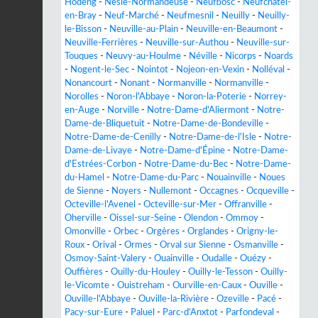
Hodeng
-
Nesle-Normandeuse
-
Neufbosc
-
Neufchâtel-
en-Bray
-
Neuf-Marché
-
Neufmesnil
-
Neuilly
-
Neuilly-
le-Bisson
-
Neuville-au-Plain
-
Neuville-en-Beaumont
-
Neuville-Ferrières
-
Neuville-sur-Authou
-
Neuville-sur-
Touques
-
Neuvy-au-Houlme
-
Néville
-
Nicorps
-
Noards
-
Nogent-le-Sec
-
Nointot
-
Nojeon-en-Vexin
-
Nolléval
-
Nonancourt
-
Nonant
-
Normanville
-
Normanville
-
Norolles
-
Noron-l'Abbaye
-
Noron-la-Poterie
-
Norrey-
en-Auge
-
Norville
-
Notre-Dame-d'Aliermont
-
Notre-
Dame-de-Bliquetuit
-
Notre-Dame-de-Bondeville
-
Notre-Dame-de-Cenilly
-
Notre-Dame-de-l'Isle
-
Notre-
Dame-de-Livaye
-
Notre-Dame-d'Épine
-
Notre-Dame-
d'Estrées-Corbon
-
Notre-Dame-du-Bec
-
Notre-Dame-
du-Hamel
-
Notre-Dame-du-Parc
-
Nouainville
-
Noues
de Sienne
-
Noyers
-
Nullemont
-
Occagnes
-
Ocqueville
-
Octeville-l'Avenel
-
Octeville-sur-Mer
-
Offranville
-
Oherville
-
Oissel-sur-Seine
-
Olendon
-
Ommoy
-
Omonville
-
Orbec
-
Orgères
-
Orglandes
-
Origny-le-
Roux
-
Orival
-
Ormes
-
Orval sur Sienne
-
Osmanville
-
Osmoy-Saint-Valery
-
Ouainville
-
Oudalle
-
Ouézy
-
Ouffières
-
Ouilly-du-Houley
-
Ouilly-le-Tesson
-
Ouilly-
le-Vicomte
-
Ouistreham
-
Ourville-en-Caux
-
Ouville
-
Ouville-l'Abbaye
-
Ouville-la-Rivière
-
Ozeville
-
Pacé
-
Pacy-sur-Eure
-
Paluel
-
Parc-d'Anxtot
-
Parfondeval
-