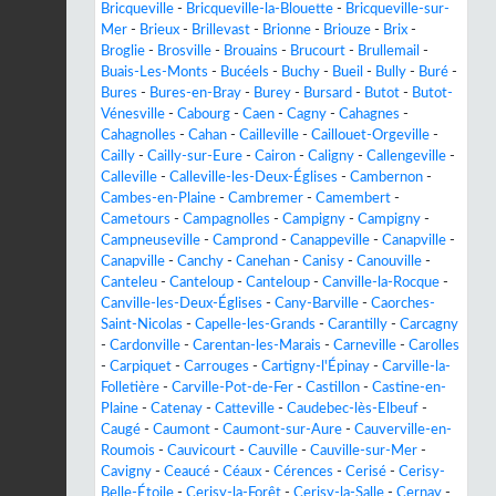
Bricqueville
-
Bricqueville-la-Blouette
-
Bricqueville-sur-
Mer
-
Brieux
-
Brillevast
-
Brionne
-
Briouze
-
Brix
-
Broglie
-
Brosville
-
Brouains
-
Brucourt
-
Brullemail
-
Buais-Les-Monts
-
Bucéels
-
Buchy
-
Bueil
-
Bully
-
Buré
-
Bures
-
Bures-en-Bray
-
Burey
-
Bursard
-
Butot
-
Butot-
Vénesville
-
Cabourg
-
Caen
-
Cagny
-
Cahagnes
-
Cahagnolles
-
Cahan
-
Cailleville
-
Caillouet-Orgeville
-
Cailly
-
Cailly-sur-Eure
-
Cairon
-
Caligny
-
Callengeville
-
Calleville
-
Calleville-les-Deux-Églises
-
Cambernon
-
Cambes-en-Plaine
-
Cambremer
-
Camembert
-
Cametours
-
Campagnolles
-
Campigny
-
Campigny
-
Campneuseville
-
Camprond
-
Canappeville
-
Canapville
-
Canapville
-
Canchy
-
Canehan
-
Canisy
-
Canouville
-
Canteleu
-
Canteloup
-
Canteloup
-
Canville-la-Rocque
-
Canville-les-Deux-Églises
-
Cany-Barville
-
Caorches-
Saint-Nicolas
-
Capelle-les-Grands
-
Carantilly
-
Carcagny
-
Cardonville
-
Carentan-les-Marais
-
Carneville
-
Carolles
-
Carpiquet
-
Carrouges
-
Cartigny-l'Épinay
-
Carville-la-
Folletière
-
Carville-Pot-de-Fer
-
Castillon
-
Castine-en-
Plaine
-
Catenay
-
Catteville
-
Caudebec-lès-Elbeuf
-
Caugé
-
Caumont
-
Caumont-sur-Aure
-
Cauverville-en-
Roumois
-
Cauvicourt
-
Cauville
-
Cauville-sur-Mer
-
Cavigny
-
Ceaucé
-
Céaux
-
Cérences
-
Cerisé
-
Cerisy-
Belle-Étoile
-
Cerisy-la-Forêt
-
Cerisy-la-Salle
-
Cernay
-