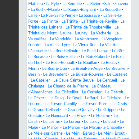
Mathieu
-
La Pyle
-
La Remuée
-
La Rivière-Saint-Sauveur
-
La Roche-Mabile
-
La Roque-Baignard
-
La Roquette
-
Larré
-
La Rue-Saint-Pierre
-
La Saussaye
-
La Selle-la-
Forge
-
La Trinité
-
La Trinité
-
La Trinité-de-Réville
-
La
Trinité-des-Laitiers
-
La Trinité-de-Thouberville
-
La
Trinité-du-Mont
-
Laulne
-
Launay
-
La Vacherie
-
La
Vaupalière
-
La Vendelée
-
La Ventrouze
-
La Vespière-
Friardel
-
La Vieille-Lyre
-
La Vieux-Rue
-
La Villette
-
Léaupartie
-
Le Bec-Hellouin
-
Le Bec-Thomas
-
Le Bô
-
Le Bocasse
-
Le Bois-Hellain
-
Le Bois-Robert
-
Le Bosc
du Theil
-
Le Bosc-Renoult
-
Le Bouillon
-
Le Boulay-
Morin
-
Le Bourg-Dun
-
Le Breuil-en-Auge
-
Le Breuil-en-
Bessin
-
Le Brévedent
-
Le Bû-sur-Rouvres
-
Le Castelet
-
Le Catelier
-
Le Caule-Sainte-Beuve
-
Le Cercueil
-
Le
Chalange
-
Le Champ-de-la-Pierre
-
Le Château-
d'Almenêches
-
Le Châtellier
-
Le Cormier
-
Le Détroit
-
Le Dézert
-
Le Faulq
-
Le Favril
-
Leffard
-
Le Fidelaire
-
Le
Fournet
-
Le Fresne-Camilly
-
Le Fresne-Poret
-
Le Grais
-
Le Grand-Celland
-
Le Grand-Quevilly
-
Le Grippon
-
Le
Guislain
-
Le Hanouard
-
Le Havre
-
Le Houlme
-
Le
Landin
-
Le Lesme
-
Le Loreur
-
Le Lorey
-
Le Luot
-
Le
Mage
-
Le Manoir
-
Le Manoir
-
Le Marais-la-Chapelle
-
Le Mêle-sur-Sarthe
-
Le Ménil-Bérard
-
Le Ménil-Broût
-