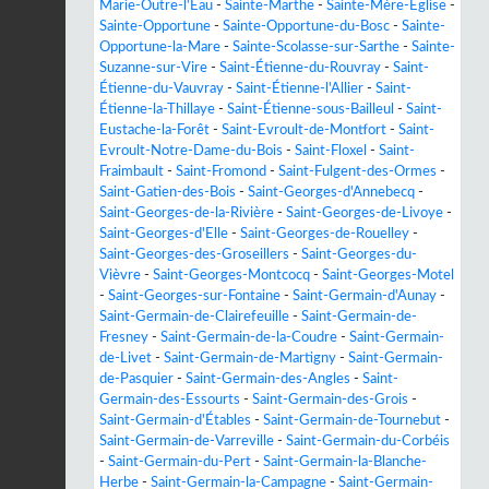
Marie-Outre-l'Eau
-
Sainte-Marthe
-
Sainte-Mère-Église
-
Sainte-Opportune
-
Sainte-Opportune-du-Bosc
-
Sainte-
Opportune-la-Mare
-
Sainte-Scolasse-sur-Sarthe
-
Sainte-
Suzanne-sur-Vire
-
Saint-Étienne-du-Rouvray
-
Saint-
Étienne-du-Vauvray
-
Saint-Étienne-l'Allier
-
Saint-
Étienne-la-Thillaye
-
Saint-Étienne-sous-Bailleul
-
Saint-
Eustache-la-Forêt
-
Saint-Evroult-de-Montfort
-
Saint-
Evroult-Notre-Dame-du-Bois
-
Saint-Floxel
-
Saint-
Fraimbault
-
Saint-Fromond
-
Saint-Fulgent-des-Ormes
-
Saint-Gatien-des-Bois
-
Saint-Georges-d'Annebecq
-
Saint-Georges-de-la-Rivière
-
Saint-Georges-de-Livoye
-
Saint-Georges-d'Elle
-
Saint-Georges-de-Rouelley
-
Saint-Georges-des-Groseillers
-
Saint-Georges-du-
Vièvre
-
Saint-Georges-Montcocq
-
Saint-Georges-Motel
-
Saint-Georges-sur-Fontaine
-
Saint-Germain-d'Aunay
-
Saint-Germain-de-Clairefeuille
-
Saint-Germain-de-
Fresney
-
Saint-Germain-de-la-Coudre
-
Saint-Germain-
de-Livet
-
Saint-Germain-de-Martigny
-
Saint-Germain-
de-Pasquier
-
Saint-Germain-des-Angles
-
Saint-
Germain-des-Essourts
-
Saint-Germain-des-Grois
-
Saint-Germain-d'Étables
-
Saint-Germain-de-Tournebut
-
Saint-Germain-de-Varreville
-
Saint-Germain-du-Corbéis
-
Saint-Germain-du-Pert
-
Saint-Germain-la-Blanche-
Herbe
-
Saint-Germain-la-Campagne
-
Saint-Germain-