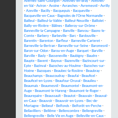
Avernes-Saint-Gourgon
-
Avesnes-en-Bray
-
Avesnes-
en-Val
-
Aviron
-
Avoine
-
Avranches
-
Avremesnil
-
Avrilly
-
Azeville
-
Bacilly
-
Bacquepuis
-
Bacqueville
-
Bacqueville-en-Caux
-
Bagnoles de l'Orne Normandie
-
Bailleul
-
Bailleul-la-Vallée
-
Bailleul-Neuville
-
Baillolet
-
Bailly-en-Rivière
-
Bâlines
-
Balleroy-sur-Drôme
-
Banneville-la-Campagne
-
Banville
-
Banvou
-
Baons-le-
Comte
-
Barbery
-
Barbeville
-
Barc
-
Bardouville
-
Barentin
-
Barenton
-
Barfleur
-
Barneville-Carteret
-
Barneville-la-Bertran
-
Barneville-sur-Seine
-
Baromesnil
-
Baron-sur-Odon
-
Barou-en-Auge
-
Barquet
-
Barville
-
Barville
-
Basly
-
Basseneville
-
Baubigny
-
Baudre
-
Baupte
-
Bavent
-
Bayeux
-
Bazenville
-
Bazincourt-sur-
Epte
-
Bazinval
-
Bazoches-au-Houlme
-
Bazoches-sur-
Hoëne
-
Bazoques
-
Beaubec-la-Rosière
-
Beaubray
-
Beauchamps
-
Beaucoudray
-
Beaufai
-
Beauficel
-
Beauficel-en-Lyons
-
Beaufour-Druval
-
Beaulieu
-
Beaumais
-
Beaumesnil
-
Beaumontel
-
Beaumont-en-
Auge
-
Beaumont-le-Hareng
-
Beaumont-le-Roger
-
Beaurepaire
-
Beaussault
-
Beautot
-
Beauvain
-
Beauval-
en-Caux
-
Beauvoir
-
Beauvoir-en-Lyons
-
Bec-de-
Mortagne
-
Belbeuf
-
Belfonds
-
Belforêt-en-Perche
-
Bellavilliers
-
Bellême
-
Bellencombre
-
Bellengreville
-
Bellengreville
-
Belle Vie en Auge
-
Belleville-en-Caux
-