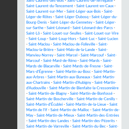
Saint-Laurent-des-Bois
-
Saint-Laurent-de-Terregatte
-
Saint-Laurent-du-Tencement
-
Saint-Laurent-en-Caux
-
Saint-Laurent-sur-Mer
-
Saint-Léger-aux-Bois
-
Saint-
Léger-de-Rôtes
-
Saint-Léger-Dubosq
-
Saint-Léger-du-
Bourg-Denis
-
Saint-Léger-du-Gennetey
-
Saint-Léger-
sur-Sarthe
-
Saint-Léonard
-
Saint-Léonard-des-Parcs
-
Saint-Lô
-
Saint-Louet-sur-Seulles
-
Saint-Louet-sur-Vire
-
Saint-Loup
-
Saint-Loup-Hors
-
Saint-Luc
-
Saint-Lucien
-
Saint-Maclou
-
Saint-Maclou-de-Folleville
-
Saint-
Maclou-la-Brière
-
Saint-Malo-de-la-Lande
-
Saint-
Manvieu-Norrey
-
Saint-Marcel
-
Saint-Marcouf
-
Saint-
Marcouf
-
Saint-Mard-de-Réno
-
Saint-Mards
-
Saint-
Mards-de-Blacarville
-
Saint-Mards-de-Fresne
-
Saint-
Mars-d'Égrenne
-
Saint-Martin-au-Bosc
-
Saint-Martin-
aux-Arbres
-
Saint-Martin-aux-Buneaux
-
Saint-Martin-
aux-Chartrains
-
Saint-Martin-d'Aubigny
-
Saint-Martin-
d'Audouville
-
Saint-Martin-de-Bienfaite-la-Cressonnière
-
Saint-Martin-de-Blagny
-
Saint-Martin-de-Bonfossé
-
Saint-Martin-de-Boscherville
-
Saint-Martin-de-Cenilly
-
Saint-Martin-d'Écublei
-
Saint-Martin-de-la-Lieue
-
Saint
Martin de l'If
-
Saint-Martin-de-Mailloc
-
Saint-Martin-de-
May
-
Saint-Martin-de-Mieux
-
Saint-Martin-des-Entrées
-
Saint-Martin-des-Landes
-
Saint-Martin-des-Pézerits
-
Saint-Martin-de-Varreville
-
Saint-Martin-du-Bec
-
Saint-