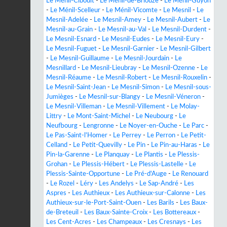
Le Ménil-Ciboult
-
Le Ménil-de-Briouze
-
Le Ménil-Guyon
-
Le Ménil-Scelleur
-
Le Ménil-Vicomte
-
Le Mesnil
-
Le
Mesnil-Adelée
-
Le Mesnil-Amey
-
Le Mesnil-Aubert
-
Le
Mesnil-au-Grain
-
Le Mesnil-au-Val
-
Le Mesnil-Durdent
-
Le Mesnil-Esnard
-
Le Mesnil-Eudes
-
Le Mesnil-Eury
-
Le Mesnil-Fuguet
-
Le Mesnil-Garnier
-
Le Mesnil-Gilbert
-
Le Mesnil-Guillaume
-
Le Mesnil-Jourdain
-
Le
Mesnillard
-
Le Mesnil-Lieubray
-
Le Mesnil-Ozenne
-
Le
Mesnil-Réaume
-
Le Mesnil-Robert
-
Le Mesnil-Rouxelin
-
Le Mesnil-Saint-Jean
-
Le Mesnil-Simon
-
Le Mesnil-sous-
Jumièges
-
Le Mesnil-sur-Blangy
-
Le Mesnil-Véneron
-
Le Mesnil-Villeman
-
Le Mesnil-Villement
-
Le Molay-
Littry
-
Le Mont-Saint-Michel
-
Le Neubourg
-
Le
Neufbourg
-
Lengronne
-
Le Noyer-en-Ouche
-
Le Parc
-
Le Pas-Saint-l'Homer
-
Le Perrey
-
Le Perron
-
Le Petit-
Celland
-
Le Petit-Quevilly
-
Le Pin
-
Le Pin-au-Haras
-
Le
Pin-la-Garenne
-
Le Planquay
-
Le Plantis
-
Le Plessis-
Grohan
-
Le Plessis-Hébert
-
Le Plessis-Lastelle
-
Le
Plessis-Sainte-Opportune
-
Le Pré-d'Auge
-
Le Renouard
-
Le Rozel
-
Léry
-
Les Andelys
-
Le Sap-André
-
Les
Aspres
-
Les Authieux
-
Les Authieux-sur-Calonne
-
Les
Authieux-sur-le-Port-Saint-Ouen
-
Les Barils
-
Les Baux-
de-Breteuil
-
Les Baux-Sainte-Croix
-
Les Bottereaux
-
Les Cent-Acres
-
Les Champeaux
-
Les Cresnays
-
Les