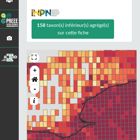
158
taxon(s) inférieur(s) agrégé(s)
sur cette fiche
+
-