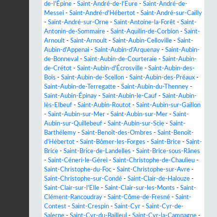
de-l'Épine
-
Saint-André-de-l'Eure
-
Saint-André-de-
Messei
-
Saint-André-d'Hébertot
-
Saint-André-sur-Cailly
-
Saint-André-sur-Orne
-
Saint-Antoine-la-Forêt
-
Saint-
Antonin-de-Sommaire
-
Saint-Aquilin-de-Corbion
-
Saint-
Arnoult
-
Saint-Arnoult
-
Saint-Aubin-Celloville
-
Saint-
Aubin-d'Appenai
-
Saint-Aubin-d'Arquenay
-
Saint-Aubin-
de-Bonneval
-
Saint-Aubin-de-Courteraie
-
Saint-Aubin-
de-Crétot
-
Saint-Aubin-d'Écrosville
-
Saint-Aubin-des-
Bois
-
Saint-Aubin-de-Scellon
-
Saint-Aubin-des-Préaux
-
Saint-Aubin-de-Terregatte
-
Saint-Aubin-du-Thenney
-
Saint-Aubin-Épinay
-
Saint-Aubin-le-Cauf
-
Saint-Aubin-
lès-Elbeuf
-
Saint-Aubin-Routot
-
Saint-Aubin-sur-Gaillon
-
Saint-Aubin-sur-Mer
-
Saint-Aubin-sur-Mer
-
Saint-
Aubin-sur-Quillebeuf
-
Saint-Aubin-sur-Scie
-
Saint-
Barthélemy
-
Saint-Benoît-des-Ombres
-
Saint-Benoît-
d'Hébertot
-
Saint-Bômer-les-Forges
-
Saint-Brice
-
Saint-
Brice
-
Saint-Brice-de-Landelles
-
Saint-Brice-sous-Rânes
-
Saint-Céneri-le-Gérei
-
Saint-Christophe-de-Chaulieu
-
Saint-Christophe-du-Foc
-
Saint-Christophe-sur-Avre
-
Saint-Christophe-sur-Condé
-
Saint-Clair-de-Halouze
-
Saint-Clair-sur-l'Elle
-
Saint-Clair-sur-les-Monts
-
Saint-
Clément-Rancoudray
-
Saint-Côme-de-Fresné
-
Saint-
Contest
-
Saint-Crespin
-
Saint-Cyr
-
Saint-Cyr-de-
Salerne
-
Saint-Cyr-du-Bailleul
-
Saint-Cyr-la-Campagne
-