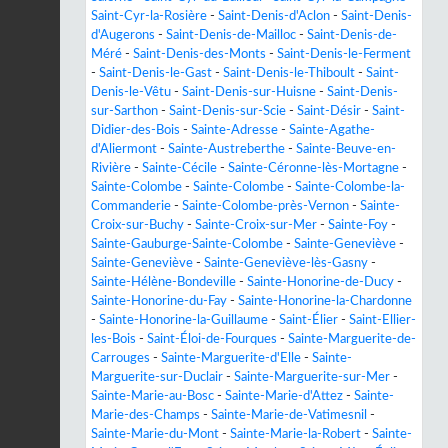
Saint-Cyr-la-Rosière
-
Saint-Denis-d'Aclon
-
Saint-Denis-
d'Augerons
-
Saint-Denis-de-Mailloc
-
Saint-Denis-de-
Méré
-
Saint-Denis-des-Monts
-
Saint-Denis-le-Ferment
-
Saint-Denis-le-Gast
-
Saint-Denis-le-Thiboult
-
Saint-
Denis-le-Vêtu
-
Saint-Denis-sur-Huisne
-
Saint-Denis-
sur-Sarthon
-
Saint-Denis-sur-Scie
-
Saint-Désir
-
Saint-
Didier-des-Bois
-
Sainte-Adresse
-
Sainte-Agathe-
d'Aliermont
-
Sainte-Austreberthe
-
Sainte-Beuve-en-
Rivière
-
Sainte-Cécile
-
Sainte-Céronne-lès-Mortagne
-
Sainte-Colombe
-
Sainte-Colombe
-
Sainte-Colombe-la-
Commanderie
-
Sainte-Colombe-près-Vernon
-
Sainte-
Croix-sur-Buchy
-
Sainte-Croix-sur-Mer
-
Sainte-Foy
-
Sainte-Gauburge-Sainte-Colombe
-
Sainte-Geneviève
-
Sainte-Geneviève
-
Sainte-Geneviève-lès-Gasny
-
Sainte-Hélène-Bondeville
-
Sainte-Honorine-de-Ducy
-
Sainte-Honorine-du-Fay
-
Sainte-Honorine-la-Chardonne
-
Sainte-Honorine-la-Guillaume
-
Saint-Élier
-
Saint-Ellier-
les-Bois
-
Saint-Éloi-de-Fourques
-
Sainte-Marguerite-de-
Carrouges
-
Sainte-Marguerite-d'Elle
-
Sainte-
Marguerite-sur-Duclair
-
Sainte-Marguerite-sur-Mer
-
Sainte-Marie-au-Bosc
-
Sainte-Marie-d'Attez
-
Sainte-
Marie-des-Champs
-
Sainte-Marie-de-Vatimesnil
-
Sainte-Marie-du-Mont
-
Sainte-Marie-la-Robert
-
Sainte-