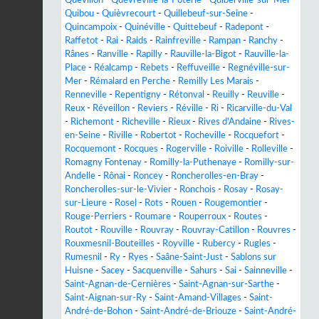
Quibou
-
Quièvrecourt
-
Quillebeuf-sur-Seine
-
Quincampoix
-
Quinéville
-
Quittebeuf
-
Radepont
-
Raffetot
-
Rai
-
Raids
-
Rainfreville
-
Rampan
-
Ranchy
-
Rânes
-
Ranville
-
Rapilly
-
Rauville-la-Bigot
-
Rauville-la-
Place
-
Réalcamp
-
Rebets
-
Reffuveille
-
Regnéville-sur-
Mer
-
Rémalard en Perche
-
Remilly Les Marais
-
Renneville
-
Repentigny
-
Rétonval
-
Reuilly
-
Reuville
-
Reux
-
Réveillon
-
Reviers
-
Réville
-
Ri
-
Ricarville-du-Val
-
Richemont
-
Richeville
-
Rieux
-
Rives d'Andaine
-
Rives-
en-Seine
-
Riville
-
Robertot
-
Rocheville
-
Rocquefort
-
Rocquemont
-
Rocques
-
Rogerville
-
Roiville
-
Rolleville
-
Romagny Fontenay
-
Romilly-la-Puthenaye
-
Romilly-sur-
Andelle
-
Rônai
-
Roncey
-
Roncherolles-en-Bray
-
Roncherolles-sur-le-Vivier
-
Ronchois
-
Rosay
-
Rosay-
sur-Lieure
-
Rosel
-
Rots
-
Rouen
-
Rougemontier
-
Rouge-Perriers
-
Roumare
-
Rouperroux
-
Routes
-
Routot
-
Rouville
-
Rouvray
-
Rouvray-Catillon
-
Rouvres
-
Rouxmesnil-Bouteilles
-
Royville
-
Rubercy
-
Rugles
-
Rumesnil
-
Ry
-
Ryes
-
Saâne-Saint-Just
-
Sablons sur
Huisne
-
Sacey
-
Sacquenville
-
Sahurs
-
Sai
-
Sainneville
-
Saint-Agnan-de-Cernières
-
Saint-Agnan-sur-Sarthe
-
Saint-Aignan-sur-Ry
-
Saint-Amand-Villages
-
Saint-
André-de-Bohon
-
Saint-André-de-Briouze
-
Saint-André-