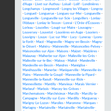
d'Auge
-
Livet-sur-Authou
-
Loisail
-
Lolif
-
Londinières
-
Longchamps
-
Longmesnil
-
Longny les Villages
-
Longroy
-
Longueil
-
Longuerue
-
Longues-sur-Mer
-
Longueville
-
Longueville
-
Longueville-sur-Scie
-
Longvillers
-
Lonlay-
l'Abbaye
-
Lonlay-le-Tesson
-
Lonrai
-
L'Orée-d'Écouves
-
Lorleau
-
Loucelles
-
Lougé-sur-Maire
-
Louvagny
-
Louversey
-
Louvetot
-
Louvières-en-Auge
-
Louviers
-
Louvigny
-
Louye
-
Luc-sur-Mer
-
Lucy
-
Luneray
-
Lyons-
la-Forêt
-
Macé
-
Magneville
-
Magny-en-Bessin
-
Magny-
le-Désert
-
Mahéru
-
Mainneville
-
Maisoncelles-Pelvey
-
Maisoncelles-sur-Ajon
-
Maisons
-
Maizet
-
Maizières
-
Malaunay
-
Malherbe-sur-Ajon
-
Malleville-les-Grès
-
Malleville-sur-le-Bec
-
Malouy
-
Maltot
-
Mandeville
-
Mandeville-en-Bessin
-
Mandres
-
Manéglise
-
Manéhouville
-
Manerbe
-
Maniquerville
-
Manneville-ès-
Plains
-
Manneville-la-Goupil
-
Manneville-la-Pipard
-
Manneville-la-Raoult
-
Manneville-sur-Risle
-
Mannevillette
-
Mantilly
-
Manvieux
-
Marais-Vernier
-
Marbeuf
-
Marbois
-
Marcey-les-Grèves
-
Marchemaisons
-
Marchésieux
-
Marcilly
-
Marcilly-la-
Campagne
-
Marcilly-sur-Eure
-
Mardilly
-
Margueray
-
Marigny-Le-Lozon
-
Marolles
-
Maromme
-
Marques
-
Martagny
-
Martainville
-
Martainville
-
Martainville-