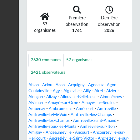
Première
Dernière
57
observation
observation
organismes
1761
2026
2630
communes
57
organismes
2421
observateurs
Ablon
-
Aclou
-
Acon
-
Acquigny
-
Agneaux
-
Agon-
Coutainville
-
Agy
-
Aigleville
-
Ailly
-
Airel
-
Aizier
-
Alençon
-
Alizay
-
Allouville-Bellefosse
-
Almenêches
-
Alvimare
-
Amayé-sur-Orne
-
Amayé-sur-Seulles
-
Ambenay
-
Ambrumesnil
-
Amécourt
-
Amfreville
-
Amfreville-la-Mi-Voie
-
Amfreville-les-Champs
-
Amfreville-les-Champs
-
Amfreville-Saint-Amand
-
Amfreville-sous-les-Monts
-
Amfreville-sur-Iton
-
Amigny
-
Anceaumeville
-
Ancourt
-
Ancourteville-sur-
Héricourt
-
Ancretiéville-Saint-Victor
-
Ancretteville-sur-