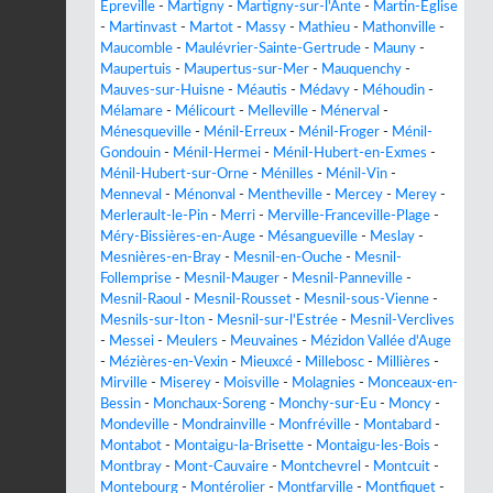
Épreville
-
Martigny
-
Martigny-sur-l'Ante
-
Martin-Église
-
Martinvast
-
Martot
-
Massy
-
Mathieu
-
Mathonville
-
Maucomble
-
Maulévrier-Sainte-Gertrude
-
Mauny
-
Maupertuis
-
Maupertus-sur-Mer
-
Mauquenchy
-
Mauves-sur-Huisne
-
Méautis
-
Médavy
-
Méhoudin
-
Mélamare
-
Mélicourt
-
Melleville
-
Ménerval
-
Ménesqueville
-
Ménil-Erreux
-
Ménil-Froger
-
Ménil-
Gondouin
-
Ménil-Hermei
-
Ménil-Hubert-en-Exmes
-
Ménil-Hubert-sur-Orne
-
Ménilles
-
Ménil-Vin
-
Menneval
-
Ménonval
-
Mentheville
-
Mercey
-
Merey
-
Merlerault-le-Pin
-
Merri
-
Merville-Franceville-Plage
-
Méry-Bissières-en-Auge
-
Mésangueville
-
Meslay
-
Mesnières-en-Bray
-
Mesnil-en-Ouche
-
Mesnil-
Follemprise
-
Mesnil-Mauger
-
Mesnil-Panneville
-
Mesnil-Raoul
-
Mesnil-Rousset
-
Mesnil-sous-Vienne
-
Mesnils-sur-Iton
-
Mesnil-sur-l'Estrée
-
Mesnil-Verclives
-
Messei
-
Meulers
-
Meuvaines
-
Mézidon Vallée d'Auge
-
Mézières-en-Vexin
-
Mieuxcé
-
Millebosc
-
Millières
-
Mirville
-
Miserey
-
Moisville
-
Molagnies
-
Monceaux-en-
Bessin
-
Monchaux-Soreng
-
Monchy-sur-Eu
-
Moncy
-
Mondeville
-
Mondrainville
-
Monfréville
-
Montabard
-
Montabot
-
Montaigu-la-Brisette
-
Montaigu-les-Bois
-
Montbray
-
Mont-Cauvaire
-
Montchevrel
-
Montcuit
-
Montebourg
-
Montérolier
-
Montfarville
-
Montfiquet
-