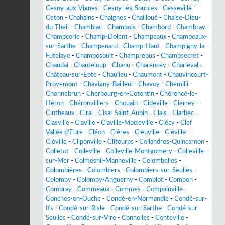
Cesny-aux-Vignes
-
Cesny-les-Sources
-
Cesseville
-
Ceton
-
Chahains
-
Chaignes
-
Chailloué
-
Chaise-Dieu-
du-Theil
-
Chamblac
-
Chambois
-
Chambord
-
Chambray
-
Champcerie
-
Champ-Dolent
-
Champeaux
-
Champeaux-
sur-Sarthe
-
Champenard
-
Champ-Haut
-
Champigny-la-
Futelaye
-
Champosoult
-
Champrepus
-
Champsecret
-
Chandai
-
Chanteloup
-
Chanu
-
Charencey
-
Charleval
-
Château-sur-Epte
-
Chaulieu
-
Chaumont
-
Chauvincourt-
Provemont
-
Chavigny-Bailleul
-
Chavoy
-
Chemilli
-
Chennebrun
-
Cherbourg-en-Cotentin
-
Chérencé-le-
Héron
-
Chéronvilliers
-
Chouain
-
Cideville
-
Cierrey
-
Cintheaux
-
Ciral
-
Cisai-Saint-Aubin
-
Clais
-
Clarbec
-
Clasville
-
Claville
-
Claville-Motteville
-
Clécy
-
Clef
Vallée d'Eure
-
Cléon
-
Clères
-
Cleuville
-
Cléville
-
Cléville
-
Cliponville
-
Clitourps
-
Collandres-Quincarnon
-
Colletot
-
Colleville
-
Colleville-Montgomery
-
Colleville-
sur-Mer
-
Colmesnil-Manneville
-
Colombelles
-
Colombières
-
Colombiers
-
Colombiers-sur-Seulles
-
Colomby
-
Colomby-Anguerny
-
Comblot
-
Combon
-
Combray
-
Commeaux
-
Commes
-
Compainville
-
Conches-en-Ouche
-
Condé-en-Normandie
-
Condé-sur-
Ifs
-
Condé-sur-Risle
-
Condé-sur-Sarthe
-
Condé-sur-
Seulles
-
Condé-sur-Vire
-
Connelles
-
Conteville
-