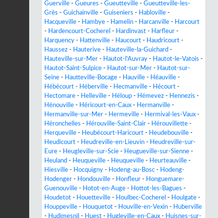
Guerville
-
Gueures
-
Gueutteville
-
Gueutteville-les-
Grès
-
Guichainville
-
Guiseniers
-
Habloville
-
Hacqueville
-
Hambye
-
Hamelin
-
Harcanville
-
Harcourt
-
Hardencourt-Cocherel
-
Hardinvast
-
Harfleur
-
Harquency
-
Hattenville
-
Haucourt
-
Haudricourt
-
Haussez
-
Hauterive
-
Hauteville-la-Guichard
-
Hauteville-sur-Mer
-
Hautot-l'Auvray
-
Hautot-le-Vatois
-
Hautot-Saint-Sulpice
-
Hautot-sur-Mer
-
Hautot-sur-
Seine
-
Hautteville-Bocage
-
Hauville
-
Héauville
-
Hébécourt
-
Héberville
-
Hecmanville
-
Hécourt
-
Hectomare
-
Helleville
-
Héloup
-
Hémevez
-
Hennezis
-
Hénouville
-
Héricourt-en-Caux
-
Hermanville
-
Hermanville-sur-Mer
-
Hermeville
-
Hermival-les-Vaux
-
Héronchelles
-
Hérouville-Saint-Clair
-
Hérouvillette
-
Herqueville
-
Heubécourt-Haricourt
-
Heudebouville
-
Heudicourt
-
Heudreville-en-Lieuvin
-
Heudreville-sur-
Eure
-
Heugleville-sur-Scie
-
Heugueville-sur-Sienne
-
Heuland
-
Heuqueville
-
Heuqueville
-
Heurteauville
-
Hiesville
-
Hocquigny
-
Hodeng-au-Bosc
-
Hodeng-
Hodenger
-
Hondouville
-
Honfleur
-
Honguemare-
Guenouville
-
Hotot-en-Auge
-
Hottot-les-Bagues
-
Houdetot
-
Houetteville
-
Houlbec-Cocherel
-
Houlgate
-
Houppeville
-
Houquetot
-
Houville-en-Vexin
-
Huberville
-
Hudimesnil
-
Huest
-
Hugleville-en-Caux
-
Huisnes-sur-