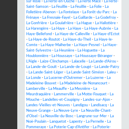
sur-Risle
-
La Ferté-en-Ouche
-
La Ferté Macé
-
La Ferté-
Saint-Samson
-
La Feuillie
-
La Feuillie
-
La Folie
-
La
Folletière-Abenon
-
La Fontelaye
-
La Forêt-du-Parc
-
La
Frénaye
-
La Fresnaie-Fayel
-
La Gaillarde
-
La Godefroy
-
La Gonfrière
-
La Goulafrière
-
La Hague
-
La Hallotière
-
La Harengère
-
La Haye
-
La Haye
-
La Haye-Aubrée
-
La
Haye-Bellefond
-
La Haye-de-Calleville
-
La Haye-d'Ectot
-
La Haye-de-Routot
-
La Haye-du-Theil
-
La Haye-le-
Comte
-
La Haye-Malherbe
-
La Haye-Pesnel
-
La Haye-
Saint-Sylvestre
-
La Heunière
-
La Hoguette
-
La
Houblonnière
-
La Houssaye
-
La Houssaye-Béranger
-
L'Aigle
-
Laize-Clinchamps
-
Lalacelle
-
La Lande-d'Airou
-
La Lande-de-Goult
-
La Lande-de-Lougé
-
La Lande-Patry
-
La Lande-Saint-Léger
-
La Lande-Saint-Siméon
-
Laleu
-
La Londe
-
La Lucerne-d'Outremer
-
La Luzerne
-
La
Madeleine-Bouvet
-
La Madeleine-de-Nonancourt
-
Lamberville
-
La Meauffe
-
La Mesnière
-
La
Meurdraquière
-
Lammerville
-
La Motte-Fouquet
-
La
Mouche
-
Landelles-et-Coupigny
-
Landes-sur-Ajon
-
Landes-Vieilles-et-Neuves
-
Landigou
-
Landisacq
-
La
Neuve-Grange
-
La Neuve-Lyre
-
La Neuville-Chant-
d'Oisel
-
La Neuville-du-Bosc
-
Langrune-sur-Mer
-
La
Noë-Poulain
-
Lanquetot
-
Lapenty
-
La Pernelle
-
La
Pommeraye
-
La Poterie-Cap-d'Antifer
-
La Poterie-