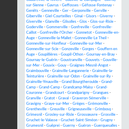
sur-Sienne
-
Gavrus
-
Geffosses
-
Géfosse-Fontenay
-
Genêts
-
Genneville
-
Ger
-
Gerponville
-
Gerville
-
Giberville
-
Giel-Courteilles
-
Ginai
-
Gisors
-
Giverny
-
Giverville
-
Glanville
-
Glisolles
-
Glos
-
Glos-sur-Risle
-
Goderville
-
Gommerville
-
Gonfreville
-
Gonfreville-
Caillot
-
Gonfreville-l'Orcher
-
Gonnetot
-
Gonneville-en-
Auge
-
Gonneville-la-Mallet
-
Gonneville-Le Theil
-
Gonneville-sur-Honfleur
-
Gonneville-sur-Mer
-
Gonneville-sur-Scie
-
Gonzeville
-
Gorges
-
Gouffern en
Auge
-
Goupillières
-
Goupil-Othon
-
Gournay-en-Bray
-
Gournay-le-Guérin
-
Goustranville
-
Gouvets
-
Gouville-
sur-Mer
-
Gouvix
-
Gouy
-
Graignes-Mesnil-Angot
-
Graimbouville
-
Grainville-Langannerie
-
Grainville-la-
Teinturière
-
Grainville-sur-Odon
-
Grainville-sur-Ry
-
Grainville-Ymauville
-
Grand Bourgtheroulde
-
Grand-
Camp
-
Grand-Camp
-
Grandcamp-Maisy
-
Grand-
Couronne
-
Grandcourt
-
Grandparigny
-
Grangues
-
Granville
-
Gratot
-
Graval
-
Graveron-Sémerville
-
Gravigny
-
Graye-sur-Mer
-
Grèges
-
Grémonville
-
Grentheville
-
Greuville
-
Grigneuseville
-
Grimbosq
-
Grimesnil
-
Grosley-sur-Risle
-
Grossœuvre
-
Grosville
-
Gruchet-le-Valasse
-
Gruchet-Saint-Siméon
-
Grugny
-
Grumesnil
-
Guêprei
-
Guerny
-
Guéron
-
Guerquesalles
-