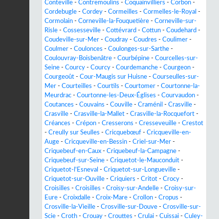
Conteville
-
Contremoulins
-
Coquainvilliers
-
Corbon
-
Cordebugle
-
Cordey
-
Cormeilles
-
Cormelles-le-Royal
-
Cormolain
-
Corneville-la-Fouquetière
-
Corneville-sur-
Risle
-
Cossesseville
-
Cottévrard
-
Cottun
-
Coudehard
-
Coudeville-sur-Mer
-
Coudray
-
Coudres
-
Coulimer
-
Coulmer
-
Coulonces
-
Coulonges-sur-Sarthe
-
Coulouvray-Boisbenâtre
-
Courbépine
-
Courcelles-sur-
Seine
-
Courcy
-
Courcy
-
Courdemanche
-
Courgeon
-
Courgeoût
-
Cour-Maugis sur Huisne
-
Courseulles-sur-
Mer
-
Courteilles
-
Courtils
-
Courtomer
-
Courtonne-la-
Meurdrac
-
Courtonne-les-Deux-Églises
-
Courvaudon
-
Coutances
-
Couvains
-
Couville
-
Craménil
-
Crasville
-
Crasville
-
Crasville-la-Mallet
-
Crasville-la-Rocquefort
-
Créances
-
Crépon
-
Cresserons
-
Cresseveuille
-
Crestot
-
Creully sur Seulles
-
Cricquebœuf
-
Cricqueville-en-
Auge
-
Cricqueville-en-Bessin
-
Criel-sur-Mer
-
Criquebeuf-en-Caux
-
Criquebeuf-la-Campagne
-
Criquebeuf-sur-Seine
-
Criquetot-le-Mauconduit
-
Criquetot-l'Esneval
-
Criquetot-sur-Longueville
-
Criquetot-sur-Ouville
-
Criquiers
-
Critot
-
Crocy
-
Croisilles
-
Croisilles
-
Croisy-sur-Andelle
-
Croisy-sur-
Eure
-
Croixdalle
-
Croix-Mare
-
Crollon
-
Cropus
-
Crosville-la-Vieille
-
Crosville-sur-Douve
-
Crosville-sur-
Scie
-
Croth
-
Crouay
-
Crouttes
-
Crulai
-
Cuissai
-
Culey-