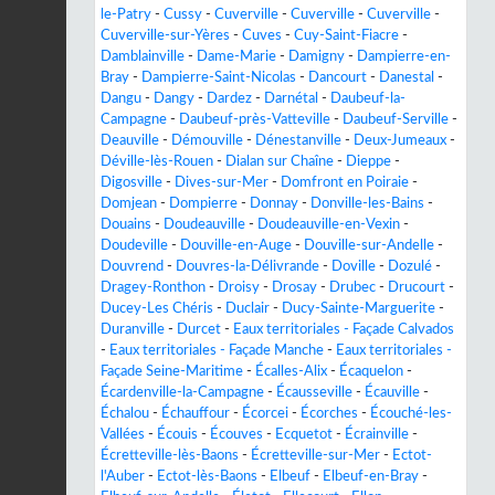
le-Patry
-
Cussy
-
Cuverville
-
Cuverville
-
Cuverville
-
Cuverville-sur-Yères
-
Cuves
-
Cuy-Saint-Fiacre
-
Damblainville
-
Dame-Marie
-
Damigny
-
Dampierre-en-
Bray
-
Dampierre-Saint-Nicolas
-
Dancourt
-
Danestal
-
Dangu
-
Dangy
-
Dardez
-
Darnétal
-
Daubeuf-la-
Campagne
-
Daubeuf-près-Vatteville
-
Daubeuf-Serville
-
Deauville
-
Démouville
-
Dénestanville
-
Deux-Jumeaux
-
Déville-lès-Rouen
-
Dialan sur Chaîne
-
Dieppe
-
Digosville
-
Dives-sur-Mer
-
Domfront en Poiraie
-
Domjean
-
Dompierre
-
Donnay
-
Donville-les-Bains
-
Douains
-
Doudeauville
-
Doudeauville-en-Vexin
-
Doudeville
-
Douville-en-Auge
-
Douville-sur-Andelle
-
Douvrend
-
Douvres-la-Délivrande
-
Doville
-
Dozulé
-
Dragey-Ronthon
-
Droisy
-
Drosay
-
Drubec
-
Drucourt
-
Ducey-Les Chéris
-
Duclair
-
Ducy-Sainte-Marguerite
-
Duranville
-
Durcet
-
Eaux territoriales - Façade Calvados
-
Eaux territoriales - Façade Manche
-
Eaux territoriales -
Façade Seine-Maritime
-
Écalles-Alix
-
Écaquelon
-
Écardenville-la-Campagne
-
Écausseville
-
Écauville
-
Échalou
-
Échauffour
-
Écorcei
-
Écorches
-
Écouché-les-
Vallées
-
Écouis
-
Écouves
-
Ecquetot
-
Écrainville
-
Écretteville-lès-Baons
-
Écretteville-sur-Mer
-
Ectot-
l'Auber
-
Ectot-lès-Baons
-
Elbeuf
-
Elbeuf-en-Bray
-