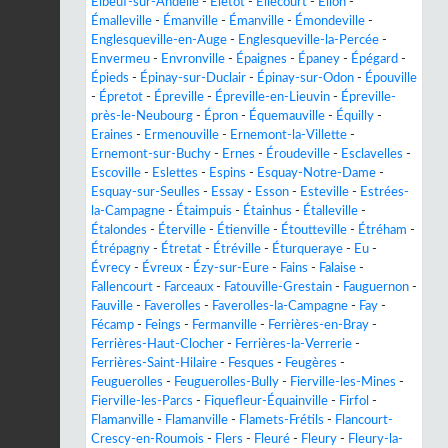
Elbeuf-sur-Andelle
-
Életot
-
Ellecourt
-
Ellon
-
Émalleville
-
Émanville
-
Émanville
-
Émondeville
-
Englesqueville-en-Auge
-
Englesqueville-la-Percée
-
Envermeu
-
Envronville
-
Épaignes
-
Épaney
-
Épégard
-
Épieds
-
Épinay-sur-Duclair
-
Épinay-sur-Odon
-
Épouville
-
Épretot
-
Épreville
-
Épreville-en-Lieuvin
-
Épreville-
près-le-Neubourg
-
Épron
-
Équemauville
-
Équilly
-
Eraines
-
Ermenouville
-
Ernemont-la-Villette
-
Ernemont-sur-Buchy
-
Ernes
-
Éroudeville
-
Esclavelles
-
Escoville
-
Eslettes
-
Espins
-
Esquay-Notre-Dame
-
Esquay-sur-Seulles
-
Essay
-
Esson
-
Esteville
-
Estrées-
la-Campagne
-
Étaimpuis
-
Étainhus
-
Étalleville
-
Étalondes
-
Éterville
-
Étienville
-
Étoutteville
-
Étréham
-
Étrépagny
-
Étretat
-
Étréville
-
Éturqueraye
-
Eu
-
Évrecy
-
Évreux
-
Ézy-sur-Eure
-
Fains
-
Falaise
-
Fallencourt
-
Farceaux
-
Fatouville-Grestain
-
Fauguernon
-
Fauville
-
Faverolles
-
Faverolles-la-Campagne
-
Fay
-
Fécamp
-
Feings
-
Fermanville
-
Ferrières-en-Bray
-
Ferrières-Haut-Clocher
-
Ferrières-la-Verrerie
-
Ferrières-Saint-Hilaire
-
Fesques
-
Feugères
-
Feuguerolles
-
Feuguerolles-Bully
-
Fierville-les-Mines
-
Fierville-les-Parcs
-
Fiquefleur-Équainville
-
Firfol
-
Flamanville
-
Flamanville
-
Flamets-Frétils
-
Flancourt-
Crescy-en-Roumois
-
Flers
-
Fleuré
-
Fleury
-
Fleury-la-