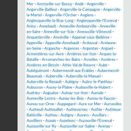
Mer
-
Anctoville-sur-Boscq
-
Andé
-
Angerville
-
Angerville-Bailleul
-
Angerville-la-Campagne
-
Angerville-
la-Martel
-
Angerville-l'Orcher
-
Angiens
-
Anglesqueville-la-Bras-Long
-
Anglesqueville-l'Esneval
-
Anisy
-
Annebault
-
Anneville-Ambourville
-
Anneville-
en-Saire
-
Anneville-sur-Scie
-
Annouville-Vilmesnil
-
Anquetierville
-
Anvéville
-
Appenai-sous-Bellême
-
Appeville
-
Appeville-Annebault
-
Ardouval
-
Arelaune-
en-Seine
-
Arganchy
-
Argences
-
Argentan
-
Argueil
-
Armentières-sur-Avre
-
Arnières-sur-Iton
-
Arques-la-
Bataille
-
Arromanches-les-Bains
-
Asnelles
-
Asnières
-
Asnières-en-Bessin
-
Athis-Val de Rouvre
-
Aube
-
Aubéguimont
-
Aubermesnil-aux-Érables
-
Aubermesnil-
Beaumais
-
Auberville
-
Auberville-la-Manuel
-
Auberville-la-Renault
-
Aubigny
-
Aubry-le-Panthou
-
Aubusson
-
Aucey-la-Plaine
-
Audouville-la-Hubert
-
Audrieu
-
Auguaise
-
Aulnay-sur-Iton
-
Aumale
-
Aumeville-Lestre
-
Aunay-les-Bois
-
Aunou-le-Faucon
-
Aunou-sur-Orne
-
Auppegard
-
Aure sur Mer
-
Aurseulles
-
Autheuil-Authouillet
-
Authevernes
-
Authie
-
Authieux-
Ratiéville
-
Authou
-
Autigny
-
Auvers
-
Auvillars
-
Auvilliers
-
Auxais
-
Auzebosc
-
Auzouville-l'Esneval
-
Auzouville-sur-Ry
-
Auzouville-sur-Saâne
-
Avenay
-