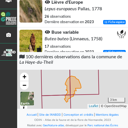
Lièvre d'Europe
Lepus europaeus
Pallas, 1778
26
observations
Dernière observation en
2023
Fiche espèce
Buse variable
Buteo buteo
(Linnaeus, 1758)
17
observations
Dernière observation en
2023
Fiche espèce
100 dernières observations dans la commune de
La Haye-du-Theil
Merle noir
Turdus merula
Linnaeus, 1758
+
14
observations
Dernière observation en
2022
Fiche espèce
−
Pigeon ramier
Columba palumbus
Linnaeus, 1758
3 km
Leaflet
| © OpenStreetMap
12
observations
Dernière observation en
2022
Fiche espèce
Accueil
|
Site de l'ANBDD
|
Conception et crédits
|
Mentions légales
ODIN - Atlas de la faune et de la flore de Normandie, 2023
Alouette des champs
Réalisé avec
GeoNature-atlas
, développé par le
Parc national des Écrins