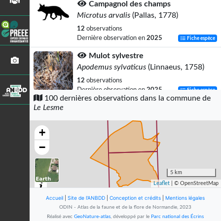
Campagnol des champs
Microtus arvalis
(Pallas, 1778)
12
observations
Dernière observation en
2025
Fiche espèce
Mulot sylvestre
Apodemus sylvaticus
(Linnaeus, 1758)
12
observations
Dernière observation en
2025
Fiche espèce
100 dernières observations dans la commune de
Le Lesme
Crocidure musette
Crocidura russula
(Hermann, 1780)
+
11
observations
Dernière observation en
2025
Fiche espèce
−
Campagnol agreste
Microtus agrestis
(Linnaeus, 1761)
5 km
Leaflet
| © OpenStreetMap
11
observations
Dernière observation en
2025
Fiche espèce
Accueil
|
Site de l'ANBDD
|
Conception et crédits
|
Mentions légales
ODIN - Atlas de la faune et de la flore de Normandie, 2023
Campagnol roussâtre
Réalisé avec
GeoNature-atlas
, développé par le
Parc national des Écrins