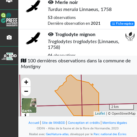
Merle noir
Turdus merula
Linnaeus, 1758
53
observations
Dernière observation en
2021
Fiche espèce
Troglodyte mignon
Troglodytes troglodytes
(Linnaeus,
1758)
46
observations
100 dernières observations dans la commune de
Dernière observation en
2021
Fiche espèce
Montigny
Rougegorge familier
Erithacus rubecula
(Linnaeus, 1758)
+
42
observations
−
Dernière observation en
2021
Fiche espèce
Triton palmé (Le)
2 km
Lissotriton helveticus
Leaflet
| © OpenStreetMap
(Razoumowsky, 1789)
Accueil
|
Site de l'ANBDD
|
Conception et crédits
|
Mentions légales
39
observations
ODIN - Atlas de la faune et de la flore de Normandie, 2023
Dernière observation en
2020
Fiche espèce
Réalisé avec
GeoNature-atlas
, développé par le
Parc national des Écrins