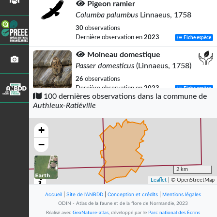
Pigeon ramier
Columba palumbus
Linnaeus, 1758
30
observations
Dernière observation en
2023
Fiche espèce
Moineau domestique
Passer domesticus
(Linnaeus, 1758)
26
observations
Dernière observation en
2023
Fiche espèce
100 dernières observations dans la commune de
Authieux-Ratiéville
Goéland brun
Larus fuscus
Linnaeus, 1758
+
24
observations
Dernière observation en
2023
Fiche espèce
−
Mésange charbonnière
Parus major
Linnaeus, 1758
2 km
Leaflet
| © OpenStreetMap
21
observations
Dernière observation en
2023
Fiche espèce
Accueil
|
Site de l'ANBDD
|
Conception et crédits
|
Mentions légales
ODIN - Atlas de la faune et de la flore de Normandie, 2023
Rougegorge familier
Réalisé avec
GeoNature-atlas
, développé par le
Parc national des Écrins