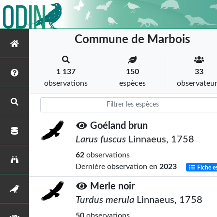
Commune de Marbois
1 137
150
33
observations
espèces
observateu
Goéland brun
Larus fuscus
Linnaeus, 1758
62
observations
Dernière observation en
2023
Fiche e
Merle noir
Turdus merula
Linnaeus, 1758
50
observations