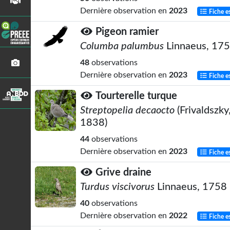
Dernière observation en
2023
Fiche e
Pigeon ramier
Columba palumbus
Linnaeus, 17
48
observations
Dernière observation en
2023
Fiche e
Tourterelle turque
Streptopelia decaocto
(Frivaldszky
1838)
44
observations
Dernière observation en
2023
Fiche e
Grive draine
Turdus viscivorus
Linnaeus, 1758
40
observations
Dernière observation en
2022
Fiche e