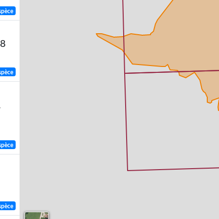
spèce
58
spèce
,
spèce
spèce