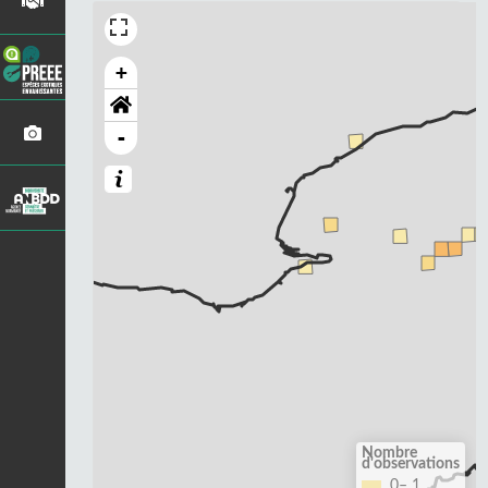
+
-
Nombre
d'observations
0– 1