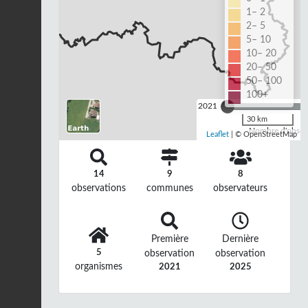
1– 2
2– 5
5– 10
10– 20
20– 50
50– 100
100+
2021
30 km
Nombre d'observ
Leaflet
| © OpenStreetMap
14
9
8
observations
communes
observateurs
Première
Dernière
5
observation
observation
organismes
2021
2025