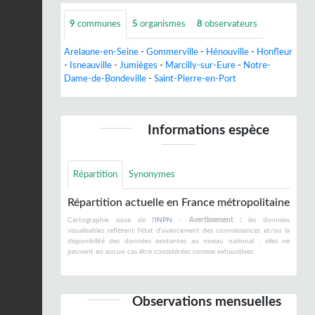
9
communes
5
organismes
8
observateurs
Arelaune-en-Seine
-
Gommerville
-
Hénouville
-
Honfleur
-
Isneauville
-
Jumièges
-
Marcilly-sur-Eure
-
Notre-
Dame-de-Bondeville
-
Saint-Pierre-en-Port
Informations espèce
Répartition
Synonymes
Répartition actuelle en France métropolitaine
Cartographie issue de l'
INPN
-
Avertissement :
les données
visualisables reflètent l'état d'avancement des connaissances et/ou la
disponibilité des données existantes au niveau national : elles ne
peuvent en aucun cas être considérées comme exhaustives.
Observations mensuelles