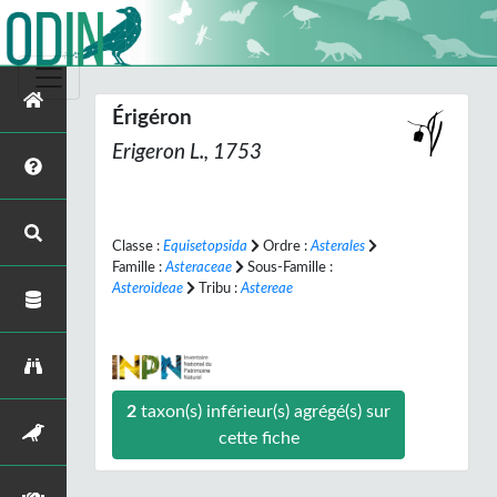
Érigéron
Erigeron
L., 1753
Classe :
Equisetopsida
Ordre :
Asterales
Famille :
Asteraceae
Sous-Famille :
Asteroideae
Tribu :
Astereae
2
taxon(s) inférieur(s) agrégé(s) sur
cette fiche