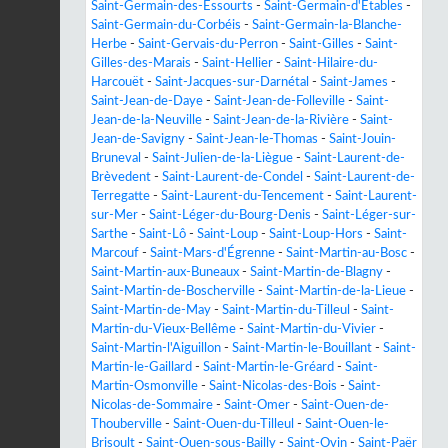
Saint-Germain-des-Essourts
-
Saint-Germain-d'Étables
-
Saint-Germain-du-Corbéis
-
Saint-Germain-la-Blanche-
Herbe
-
Saint-Gervais-du-Perron
-
Saint-Gilles
-
Saint-
Gilles-des-Marais
-
Saint-Hellier
-
Saint-Hilaire-du-
Harcouët
-
Saint-Jacques-sur-Darnétal
-
Saint-James
-
Saint-Jean-de-Daye
-
Saint-Jean-de-Folleville
-
Saint-
Jean-de-la-Neuville
-
Saint-Jean-de-la-Rivière
-
Saint-
Jean-de-Savigny
-
Saint-Jean-le-Thomas
-
Saint-Jouin-
Bruneval
-
Saint-Julien-de-la-Liègue
-
Saint-Laurent-de-
Brèvedent
-
Saint-Laurent-de-Condel
-
Saint-Laurent-de-
Terregatte
-
Saint-Laurent-du-Tencement
-
Saint-Laurent-
sur-Mer
-
Saint-Léger-du-Bourg-Denis
-
Saint-Léger-sur-
Sarthe
-
Saint-Lô
-
Saint-Loup
-
Saint-Loup-Hors
-
Saint-
Marcouf
-
Saint-Mars-d'Égrenne
-
Saint-Martin-au-Bosc
-
Saint-Martin-aux-Buneaux
-
Saint-Martin-de-Blagny
-
Saint-Martin-de-Boscherville
-
Saint-Martin-de-la-Lieue
-
Saint-Martin-de-May
-
Saint-Martin-du-Tilleul
-
Saint-
Martin-du-Vieux-Bellême
-
Saint-Martin-du-Vivier
-
Saint-Martin-l'Aiguillon
-
Saint-Martin-le-Bouillant
-
Saint-
Martin-le-Gaillard
-
Saint-Martin-le-Gréard
-
Saint-
Martin-Osmonville
-
Saint-Nicolas-des-Bois
-
Saint-
Nicolas-de-Sommaire
-
Saint-Omer
-
Saint-Ouen-de-
Thouberville
-
Saint-Ouen-du-Tilleul
-
Saint-Ouen-le-
Brisoult
-
Saint-Ouen-sous-Bailly
-
Saint-Ovin
-
Saint-Paër