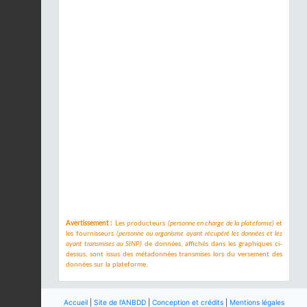
Avertissement :
Les producteurs
(personne en charge de la plateforme)
et
les fournisseurs
(personne ou organisme ayant récupéré les données et les
ayant transmises au SINP)
de données, affichés dans les graphiques ci-
dessus, sont issus des métadonnées transmises lors du versement des
données sur la plateforme.
Accueil
|
Site de l'ANBDD
|
Conception et crédits
|
Mentions légales