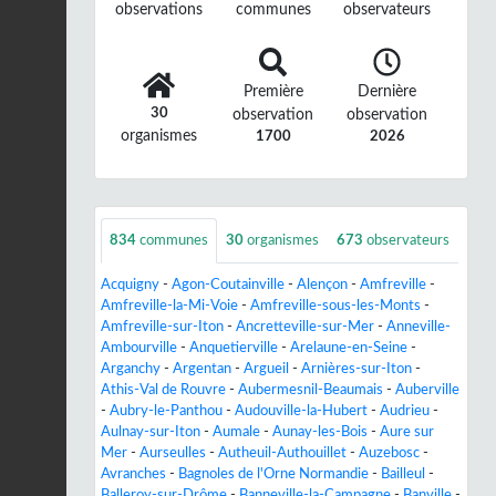
observations
communes
observateurs
Première
Dernière
30
observation
observation
organismes
1700
2026
834
communes
30
organismes
673
observateurs
Acquigny
-
Agon-Coutainville
-
Alençon
-
Amfreville
-
Amfreville-la-Mi-Voie
-
Amfreville-sous-les-Monts
-
Amfreville-sur-Iton
-
Ancretteville-sur-Mer
-
Anneville-
Ambourville
-
Anquetierville
-
Arelaune-en-Seine
-
Arganchy
-
Argentan
-
Argueil
-
Arnières-sur-Iton
-
Athis-Val de Rouvre
-
Aubermesnil-Beaumais
-
Auberville
-
Aubry-le-Panthou
-
Audouville-la-Hubert
-
Audrieu
-
Aulnay-sur-Iton
-
Aumale
-
Aunay-les-Bois
-
Aure sur
Mer
-
Aurseulles
-
Autheuil-Authouillet
-
Auzebosc
-
Avranches
-
Bagnoles de l'Orne Normandie
-
Bailleul
-
Balleroy-sur-Drôme
-
Banneville-la-Campagne
-
Banville
-