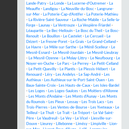
Lande-Patry
-
La Londe
-
La Lucerne-d'Outremer
-
La
Meauffe
-
Landigou
-
La Neuville-du-Bosc
-
Langrune-
sur-Mer
-
La Poterie-Cap-d'Antifer
-
La Poterie-Mathieu
-
La Rivière-Saint-Sauveur
-
La Roche-Mabile
-
La Selle-la-
Forge
-
Launay
-
La Ventrouze
-
La Vespière-Friardel
-
Léaupartie
-
Le Bec-Hellouin
-
Le Bosc du Theil
-
Le Bosc-
Renoult
-
Le Bouillon
-
Le Castelet
-
Le Cercueil
-
Le
Dézert
-
Le Fresne-Poret
-
Le Grais
-
Le Grand-Celland
-
Le Havre
-
Le Mêle-sur-Sarthe
-
Le Ménil-Scelleur
-
Le
Mesnil-Esnard
-
Le Mesnil-Jourdain
-
Le Mesnil-Lieubray
-
Le Mesnil-Ozenne
-
Le Molay-Littry
-
Le Neufbourg
-
Le
Noyer-en-Ouche
-
Le Parc
-
Le Perrey
-
Le Petit-Celland
-
Le Petit-Quevilly
-
Le Plantis
-
Le Plessis-Hébert
-
Le
Renouard
-
Léry
-
Les Andelys
-
Le Sap-André
-
Les
Authieux
-
Les Authieux-sur-le-Port-Saint-Ouen
-
Les
Baux-Sainte-Croix
-
Les Hauts-de-Caux
-
Les Isles-Bardel
-
Les Loges
-
Les Loges-Saulces
-
Les Moitiers-d'Allonne
-
Les Monts d'Andaine
-
Les Monts d'Aunay
-
Les Monts
du Roumois
-
Les Pieux
-
Lessay
-
Les Trois Lacs
-
Les
Trois-Pierres
-
Les Ventes-de-Bourse
-
Les Yveteaux
-
Le
Teilleul
-
Le Thuit
-
Le Trait
-
Le Tréport
-
Le Val-Saint-
Père
-
Le Vaudreuil
-
Le Vey
-
Le Vicel
-
Liesville-sur-
Douve
-
Lieurey
-
Lillebonne
-
Limésy
-
Limpiville
-
Lion-