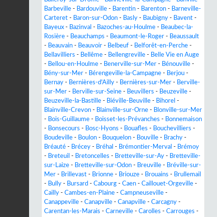
Barbeville
-
Bardouville
-
Barentin
-
Barenton
-
Barneville-
Carteret
-
Baron-sur-Odon
-
Basly
-
Baubigny
-
Bavent
-
Bayeux
-
Bazinval
-
Bazoches-au-Houlme
-
Beaubec-la-
Rosière
-
Beauchamps
-
Beaumont-le-Roger
-
Beaussault
-
Beauvain
-
Beauvoir
-
Belbeuf
-
Belforêt-en-Perche
-
Bellavilliers
-
Bellême
-
Bellengreville
-
Belle Vie en Auge
-
Bellou-en-Houlme
-
Benerville-sur-Mer
-
Bénouville
-
Bény-sur-Mer
-
Bérengeville-la-Campagne
-
Berjou
-
Bernay
-
Bernières-d'Ailly
-
Bernières-sur-Mer
-
Berville-
sur-Mer
-
Berville-sur-Seine
-
Beuvillers
-
Beuzeville
-
Beuzeville-la-Bastille
-
Biéville-Beuville
-
Bihorel
-
Blainville-Crevon
-
Blainville-sur-Orne
-
Blonville-sur-Mer
-
Bois-Guillaume
-
Boisset-les-Prévanches
-
Bonnemaison
-
Bonsecours
-
Bosc-Hyons
-
Bouafles
-
Bouchevilliers
-
Boudeville
-
Boulon
-
Bouquelon
-
Bouville
-
Brachy
-
Bréauté
-
Brécey
-
Bréhal
-
Brémontier-Merval
-
Brémoy
-
Breteuil
-
Bretoncelles
-
Bretteville-sur-Ay
-
Bretteville-
sur-Laize
-
Bretteville-sur-Odon
-
Breuville
-
Bréville-sur-
Mer
-
Brillevast
-
Brionne
-
Briouze
-
Brouains
-
Brullemail
-
Bully
-
Bursard
-
Cabourg
-
Caen
-
Caillouet-Orgeville
-
Cailly
-
Cambes-en-Plaine
-
Campneuseville
-
Canappeville
-
Canapville
-
Canapville
-
Carcagny
-
Carentan-les-Marais
-
Carneville
-
Carolles
-
Carrouges
-