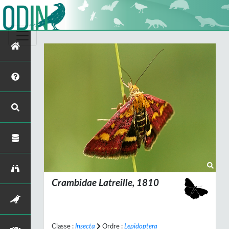
Crambidae Latreille, 1810
Classe :
Insecta
Ordre :
Lepidoptera