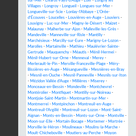
sur-Mer
-
Livarot-Pays-d'Auge
-
Lolif
-
Longny les
Villages
-
Longroy
-
Longueil
-
Longues-sur-Mer
-
Longueville-sur-Scie
-
Lonlay-l'Abbaye
-
L'Orée-
d'Écouves
-
Loucelles
-
Louvières-en-Auge
-
Louviers
-
Louvigny
-
Luc-sur-Mer
-
Magny-le-Désert
-
Maizet
-
Malaunay
-
Malherbe-sur-Ajon
-
Malleville-les-Grès
-
Mandeville
-
Manneville-sur-Risle
-
Mantilly
-
Marchésieux
-
Marcilly-sur-Eure
-
Marigny-Le-Lozon
-
Marolles
-
Martainville
-
Mathieu
-
Maulévrier-Sainte-
Gertrude
-
Mauquenchy
-
Méautis
-
Ménil-Hermei
-
Ménil-Hubert-sur-Orne
-
Menneval
-
Merey
-
Merlerault-le-Pin
-
Merville-Franceville-Plage
-
Méry-
Bissières-en-Auge
-
Mésangueville
-
Mesnières-en-Bray
-
Mesnil-en-Ouche
-
Mesnil-Panneville
-
Mesnils-sur-Iton
-
Mézidon Vallée d'Auge
-
Millières
-
Miserey
-
Monceaux-en-Bessin
-
Mondeville
-
Montchevrel
-
Montérolier
-
Montfiquet
-
Montilly-sur-Noireau
-
Montjoie-Saint-Martin
-
Montmartin-sur-Mer
-
Montmerrei
-
Montpinchon
-
Montreuil-en-Auge
-
Montreuil-l'Argillé
-
Montreuil-sur-Lozon
-
Mont-Saint-
Aignan
-
Monts-en-Bessin
-
Monts-sur-Orne
-
Montville
-
Moon-sur-Elle
-
Mortain-Bocage
-
Mortemer
-
Mortrée
-
Morville-le-Héron
-
Moulineaux
-
Moulins-la-Marche
-
Moult-Chicheboville
-
Moutiers-au-Perche
-
Moyon