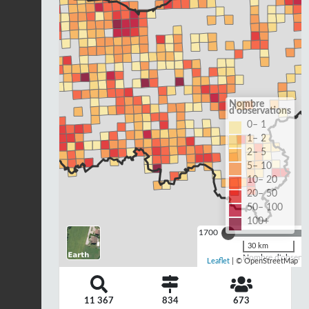
Nombre
d'observations
0– 1
1– 2
2– 5
5– 10
10– 20
20– 50
50– 100
100+
1700
30 km
Nombre d'observat
Leaflet
| © OpenStreetMap
11 367
834
673