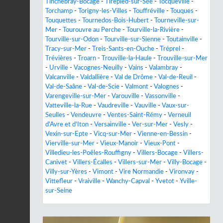
Tinchebray-Bocage
-
Tirepied-sur-Sée
-
Tocqueville
-
Torchamp
-
Torigny-les-Villes
-
Touffréville
-
Touques
-
Touquettes
-
Tournedos-Bois-Hubert
-
Tourneville-sur-
Mer
-
Tourouvre au Perche
-
Tourville-la-Rivière
-
Tourville-sur-Odon
-
Tourville-sur-Sienne
-
Toutainville
-
Tracy-sur-Mer
-
Treis-Sants-en-Ouche
-
Tréprel
-
Trévières
-
Troarn
-
Trouville-la-Haule
-
Trouville-sur-Mer
-
Urville
-
Vacognes-Neuilly
-
Vains
-
Valambray
-
Valcanville
-
Valdallière
-
Val de Drôme
-
Val-de-Reuil
-
Val-de-Saâne
-
Val-de-Scie
-
Valmont
-
Valognes
-
Varengeville-sur-Mer
-
Varouville
-
Vassonville
-
Vatteville-la-Rue
-
Vaudreville
-
Vauville
-
Vaux-sur-
Seulles
-
Vendeuvre
-
Ventes-Saint-Rémy
-
Verneuil
d'Avre et d'Iton
-
Versainville
-
Ver-sur-Mer
-
Vesly
-
Vexin-sur-Epte
-
Vicq-sur-Mer
-
Vienne-en-Bessin
-
Vierville-sur-Mer
-
Vieux-Manoir
-
Vieux-Pont
-
Villedieu-les-Poêles-Rouffigny
-
Villers-Bocage
-
Villers-
Canivet
-
Villers-Écalles
-
Villers-sur-Mer
-
Villy-Bocage
-
Villy-sur-Yères
-
Vimont
-
Vire Normandie
-
Vironvay
-
Vittefleur
-
Vraiville
-
Wanchy-Capval
-
Yvetot
-
Yville-
sur-Seine