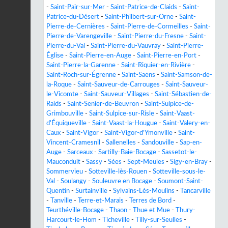
-
Saint-Pair-sur-Mer
-
Saint-Patrice-de-Claids
-
Saint-
Patrice-du-Désert
-
Saint-Philbert-sur-Orne
-
Saint-
Pierre-de-Cernières
-
Saint-Pierre-de-Cormeilles
-
Saint-
Pierre-de-Varengeville
-
Saint-Pierre-du-Fresne
-
Saint-
Pierre-du-Val
-
Saint-Pierre-du-Vauvray
-
Saint-Pierre-
Église
-
Saint-Pierre-en-Auge
-
Saint-Pierre-en-Port
-
Saint-Pierre-la-Garenne
-
Saint-Riquier-en-Rivière
-
Saint-Roch-sur-Égrenne
-
Saint-Saëns
-
Saint-Samson-de-
la-Roque
-
Saint-Sauveur-de-Carrouges
-
Saint-Sauveur-
le-Vicomte
-
Saint-Sauveur-Villages
-
Saint-Sébastien-de-
Raids
-
Saint-Senier-de-Beuvron
-
Saint-Sulpice-de-
Grimbouville
-
Saint-Sulpice-sur-Risle
-
Saint-Vaast-
d'Équiqueville
-
Saint-Vaast-la-Hougue
-
Saint-Valery-en-
Caux
-
Saint-Vigor
-
Saint-Vigor-d'Ymonville
-
Saint-
Vincent-Cramesnil
-
Sallenelles
-
Sandouville
-
Sap-en-
Auge
-
Sarceaux
-
Sartilly-Baie-Bocage
-
Sassetot-le-
Mauconduit
-
Sassy
-
Sées
-
Sept-Meules
-
Sigy-en-Bray
-
Sommervieu
-
Sotteville-lès-Rouen
-
Sotteville-sous-le-
Val
-
Soulangy
-
Souleuvre en Bocage
-
Soumont-Saint-
Quentin
-
Surtainville
-
Sylvains-Lès-Moulins
-
Tancarville
-
Tanville
-
Terre-et-Marais
-
Terres de Bord
-
Teurthéville-Bocage
-
Thaon
-
Thue et Mue
-
Thury-
Harcourt-le-Hom
-
Ticheville
-
Tilly-sur-Seulles
-