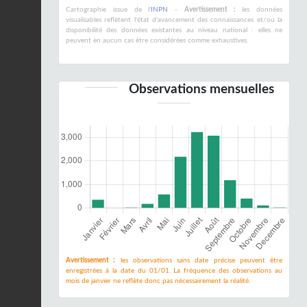
Cartographie issue de l'
INPN
-
Avertissement :
les données
visualisables reflètent l'état d'avancement des connaissances et/ou la
disponibilité des données existantes au niveau national : elles ne
peuvent en aucun cas être considérées comme exhaustives.
Observations mensuelles
Avertissement :
les observations sans date précise peuvent être
enregistrées à la date du 01/01. La fréquence des observations au
mois de janvier ne reflète donc pas nécessairement la réalité.