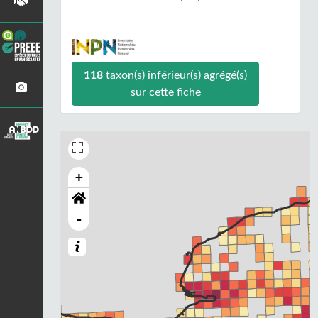
118
taxon(s) inférieur(s) agrégé(s)
sur cette fiche
+
-