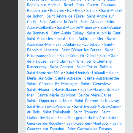
Romilly-sur-Andelle
-
Rosel
-
Rots
-
Rouen
-
Roumare
-
Rouperroux
-
Rouvres
-
Ry
-
Ryes
-
Sahurs
-
Saint-André-
de-Bohon
-
Saint-André-de-l'Eure
-
Saint-André-sur-
Cailly
-
Saint-Antoine-la-Forêt
-
Saint-Arnoult
-
Saint-
Aubin-Celloville
-
Saint-Aubin-d'Arquenay
-
Saint-Aubin-
de-Bonneval
-
Saint-Aubin-Épinay
-
Saint-Aubin-le-Cauf
-
Saint-Aubin-lès-Elbeuf
-
Saint-Aubin-sur-Mer
-
Saint-
Aubin-sur-Mer
-
Saint-Aubin-sur-Quillebeuf
-
Saint-
Benoît-d'Hébertot
-
Saint-Bômer-les-Forges
-
Saint-
Brice-sous-Rânes
-
Saint-Céneri-le-Gérei
-
Saint-Clair-
de-Halouze
-
Saint-Clair-sur-l'Elle
-
Saint-Clément-
Rancoudray
-
Saint-Contest
-
Saint-Cyr-du-Bailleul
-
Saint-Denis-de-Méré
-
Saint-Denis-le-Thiboult
-
Saint-
Denis-sur-Scie
-
Sainte-Adresse
-
Sainte-Austreberthe
-
Sainte-Céronne-lès-Mortagne
-
Sainte-Geneviève
-
Sainte-Honorine-la-Guillaume
-
Sainte-Marguerite-sur-
Mer
-
Sainte-Marie-du-Mont
-
Sainte-Mère-Église
-
Sainte-Opportune-la-Mare
-
Saint-Étienne-du-Rouvray
-
Saint-Étienne-du-Vauvray
-
Saint-Evroult-Notre-Dame-
du-Bois
-
Saint-Fraimbault
-
Saint-Fromond
-
Saint-
Gatien-des-Bois
-
Saint-Georges-de-la-Rivière
-
Saint-
Georges-de-Rouelley
-
Saint-Georges-Montcocq
-
Saint-
Georges-sur-Fontaine
-
Saint-Germain-de-Fresney
-