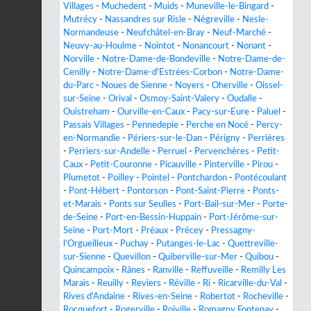
Villages
-
Muchedent
-
Muids
-
Muneville-le-Bingard
-
Mutrécy
-
Nassandres sur Risle
-
Négreville
-
Nesle-
Normandeuse
-
Neufchâtel-en-Bray
-
Neuf-Marché
-
Neuvy-au-Houlme
-
Nointot
-
Nonancourt
-
Nonant
-
Norville
-
Notre-Dame-de-Bondeville
-
Notre-Dame-de-
Cenilly
-
Notre-Dame-d'Estrées-Corbon
-
Notre-Dame-
du-Parc
-
Noues de Sienne
-
Noyers
-
Oherville
-
Oissel-
sur-Seine
-
Orival
-
Osmoy-Saint-Valery
-
Oudalle
-
Ouistreham
-
Ourville-en-Caux
-
Pacy-sur-Eure
-
Paluel
-
Passais Villages
-
Pennedepie
-
Perche en Nocé
-
Percy-
en-Normandie
-
Périers-sur-le-Dan
-
Périgny
-
Perrières
-
Perriers-sur-Andelle
-
Perruel
-
Pervenchères
-
Petit-
Caux
-
Petit-Couronne
-
Picauville
-
Pinterville
-
Pirou
-
Plumetot
-
Poilley
-
Pointel
-
Pontchardon
-
Pontécoulant
-
Pont-Hébert
-
Pontorson
-
Pont-Saint-Pierre
-
Ponts-
et-Marais
-
Ponts sur Seulles
-
Port-Bail-sur-Mer
-
Porte-
de-Seine
-
Port-en-Bessin-Huppain
-
Port-Jérôme-sur-
Seine
-
Port-Mort
-
Préaux
-
Précey
-
Pressagny-
l'Orgueilleux
-
Puchay
-
Putanges-le-Lac
-
Quettreville-
sur-Sienne
-
Quevillon
-
Quiberville-sur-Mer
-
Quibou
-
Quincampoix
-
Rânes
-
Ranville
-
Reffuveille
-
Remilly Les
Marais
-
Reuilly
-
Reviers
-
Réville
-
Ri
-
Ricarville-du-Val
-
Rives d'Andaine
-
Rives-en-Seine
-
Robertot
-
Rocheville
-
Rocquefort
-
Rogerville
-
Roiville
-
Romagny Fontenay
-