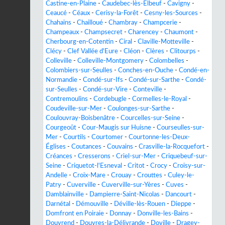
Castine-en-Plaine
-
Caudebec-lès-Elbeuf
-
Cavigny
-
Ceaucé
-
Céaux
-
Cerisy-la-Forêt
-
Cesny-les-Sources
-
Chahains
-
Chailloué
-
Chambray
-
Champcerie
-
Champeaux
-
Champsecret
-
Charencey
-
Chaumont
-
Cherbourg-en-Cotentin
-
Ciral
-
Claville-Motteville
-
Clécy
-
Clef Vallée d'Eure
-
Cléon
-
Clères
-
Clitourps
-
Colleville
-
Colleville-Montgomery
-
Colombelles
-
Colombiers-sur-Seulles
-
Conches-en-Ouche
-
Condé-en-
Normandie
-
Condé-sur-Ifs
-
Condé-sur-Sarthe
-
Condé-
sur-Seulles
-
Condé-sur-Vire
-
Conteville
-
Contremoulins
-
Cordebugle
-
Cormelles-le-Royal
-
Coudeville-sur-Mer
-
Coulonges-sur-Sarthe
-
Coulouvray-Boisbenâtre
-
Courcelles-sur-Seine
-
Courgeoût
-
Cour-Maugis sur Huisne
-
Courseulles-sur-
Mer
-
Courtils
-
Courtomer
-
Courtonne-les-Deux-
Églises
-
Coutances
-
Couvains
-
Crasville-la-Rocquefort
-
Créances
-
Cresserons
-
Criel-sur-Mer
-
Criquebeuf-sur-
Seine
-
Criquetot-l'Esneval
-
Critot
-
Crocy
-
Croisy-sur-
Andelle
-
Croix-Mare
-
Crouay
-
Crouttes
-
Culey-le-
Patry
-
Cuverville
-
Cuverville-sur-Yères
-
Cuves
-
Damblainville
-
Dampierre-Saint-Nicolas
-
Dancourt
-
Darnétal
-
Démouville
-
Déville-lès-Rouen
-
Dieppe
-
Domfront en Poiraie
-
Donnay
-
Donville-les-Bains
-
Douvrend
-
Douvres-la-Délivrande
-
Doville
-
Dragey-