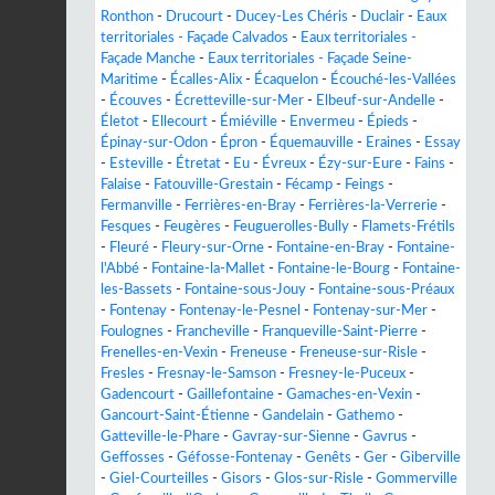
Ronthon
-
Drucourt
-
Ducey-Les Chéris
-
Duclair
-
Eaux
territoriales - Façade Calvados
-
Eaux territoriales -
Façade Manche
-
Eaux territoriales - Façade Seine-
Maritime
-
Écalles-Alix
-
Écaquelon
-
Écouché-les-Vallées
-
Écouves
-
Écretteville-sur-Mer
-
Elbeuf-sur-Andelle
-
Életot
-
Ellecourt
-
Émiéville
-
Envermeu
-
Épieds
-
Épinay-sur-Odon
-
Épron
-
Équemauville
-
Eraines
-
Essay
-
Esteville
-
Étretat
-
Eu
-
Évreux
-
Ézy-sur-Eure
-
Fains
-
Falaise
-
Fatouville-Grestain
-
Fécamp
-
Feings
-
Fermanville
-
Ferrières-en-Bray
-
Ferrières-la-Verrerie
-
Fesques
-
Feugères
-
Feuguerolles-Bully
-
Flamets-Frétils
-
Fleuré
-
Fleury-sur-Orne
-
Fontaine-en-Bray
-
Fontaine-
l'Abbé
-
Fontaine-la-Mallet
-
Fontaine-le-Bourg
-
Fontaine-
les-Bassets
-
Fontaine-sous-Jouy
-
Fontaine-sous-Préaux
-
Fontenay
-
Fontenay-le-Pesnel
-
Fontenay-sur-Mer
-
Foulognes
-
Francheville
-
Franqueville-Saint-Pierre
-
Frenelles-en-Vexin
-
Freneuse
-
Freneuse-sur-Risle
-
Fresles
-
Fresnay-le-Samson
-
Fresney-le-Puceux
-
Gadencourt
-
Gaillefontaine
-
Gamaches-en-Vexin
-
Gancourt-Saint-Étienne
-
Gandelain
-
Gathemo
-
Gatteville-le-Phare
-
Gavray-sur-Sienne
-
Gavrus
-
Geffosses
-
Géfosse-Fontenay
-
Genêts
-
Ger
-
Giberville
-
Giel-Courteilles
-
Gisors
-
Glos-sur-Risle
-
Gommerville