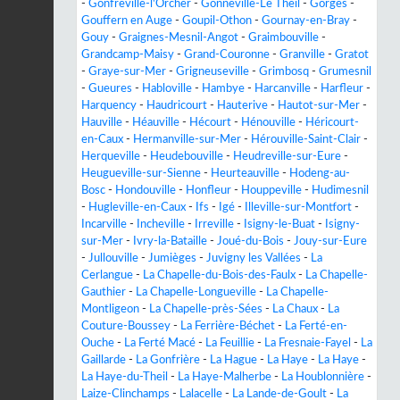
-
Gonfreville-l'Orcher
-
Gonneville-Le Theil
-
Gorges
-
Gouffern en Auge
-
Goupil-Othon
-
Gournay-en-Bray
-
Gouy
-
Graignes-Mesnil-Angot
-
Graimbouville
-
Grandcamp-Maisy
-
Grand-Couronne
-
Granville
-
Gratot
-
Graye-sur-Mer
-
Grigneuseville
-
Grimbosq
-
Grumesnil
-
Gueures
-
Habloville
-
Hambye
-
Harcanville
-
Harfleur
-
Harquency
-
Haudricourt
-
Hauterive
-
Hautot-sur-Mer
-
Hauville
-
Héauville
-
Hécourt
-
Hénouville
-
Héricourt-
en-Caux
-
Hermanville-sur-Mer
-
Hérouville-Saint-Clair
-
Herqueville
-
Heudebouville
-
Heudreville-sur-Eure
-
Heugueville-sur-Sienne
-
Heurteauville
-
Hodeng-au-
Bosc
-
Hondouville
-
Honfleur
-
Houppeville
-
Hudimesnil
-
Hugleville-en-Caux
-
Ifs
-
Igé
-
Illeville-sur-Montfort
-
Incarville
-
Incheville
-
Irreville
-
Isigny-le-Buat
-
Isigny-
sur-Mer
-
Ivry-la-Bataille
-
Joué-du-Bois
-
Jouy-sur-Eure
-
Jullouville
-
Jumièges
-
Juvigny les Vallées
-
La
Cerlangue
-
La Chapelle-du-Bois-des-Faulx
-
La Chapelle-
Gauthier
-
La Chapelle-Longueville
-
La Chapelle-
Montligeon
-
La Chapelle-près-Sées
-
La Chaux
-
La
Couture-Boussey
-
La Ferrière-Béchet
-
La Ferté-en-
Ouche
-
La Ferté Macé
-
La Feuillie
-
La Fresnaie-Fayel
-
La
Gaillarde
-
La Gonfrière
-
La Hague
-
La Haye
-
La Haye
-
La Haye-du-Theil
-
La Haye-Malherbe
-
La Houblonnière
-
Laize-Clinchamps
-
Lalacelle
-
La Lande-de-Goult
-
La