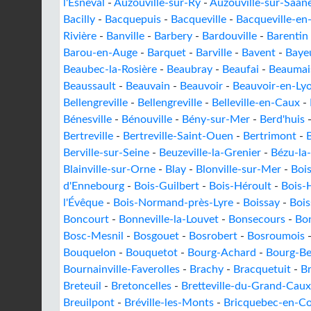
l'Esneval
-
Auzouville-sur-Ry
-
Auzouville-sur-Saân
Bacilly
-
Bacquepuis
-
Bacqueville
-
Bacqueville-en
Rivière
-
Banville
-
Barbery
-
Bardouville
-
Barentin
Barou-en-Auge
-
Barquet
-
Barville
-
Bavent
-
Baye
Beaubec-la-Rosière
-
Beaubray
-
Beaufai
-
Beaumai
Beaussault
-
Beauvain
-
Beauvoir
-
Beauvoir-en-Ly
Bellengreville
-
Bellengreville
-
Belleville-en-Caux
-
Bénesville
-
Bénouville
-
Bény-sur-Mer
-
Berd'huis
Bertreville
-
Bertreville-Saint-Ouen
-
Bertrimont
-
Berville-sur-Seine
-
Beuzeville-la-Grenier
-
Bézu-la
Blainville-sur-Orne
-
Blay
-
Blonville-sur-Mer
-
Boi
d'Ennebourg
-
Bois-Guilbert
-
Bois-Héroult
-
Bois-
l'Évêque
-
Bois-Normand-près-Lyre
-
Boissay
-
Bois
Boncourt
-
Bonneville-la-Louvet
-
Bonsecours
-
Bon
Bosc-Mesnil
-
Bosgouet
-
Bosrobert
-
Bosroumois
Bouquelon
-
Bouquetot
-
Bourg-Achard
-
Bourg-B
Bournainville-Faverolles
-
Brachy
-
Bracquetuit
-
Br
Breteuil
-
Bretoncelles
-
Bretteville-du-Grand-Caux
Breuilpont
-
Bréville-les-Monts
-
Bricquebec-en-Co