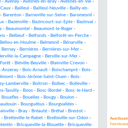
e
-
Avenay
-
Avesnes-en-Bray
-
Avesnes-en-Val
-
-Caux
-
Bailleul
-
Bailleul-Neuville
-
Bailly-en-
-
Barenton
-
Barneville-sur-Seine
-
Baromesnil
-
ux
-
Bazenville
-
Bazincourt-sur-Epte
-
Bazinval
-
s
-
Beaumontel
-
Beaumont-le-Roger
-
ons
-
Belbeuf
-
Belfonds
-
Belforêt-en-Perche
-
Bellou-en-Houlme
-
Belmesnil
-
Bénarville
-
-
Bernay
-
Bernières
-
Bernières-sur-Mer
-
Berville-la-Campagne
-
Berville-sur-Mer
-
-Forêt
-
Biéville-Beuville
-
Blainville-Crevon
-
s-Anzeray
-
Bois-Arnault
-
Boischampré
-
Bois-
Himont
-
Bois-Jérôme-Saint-Ouen
-
Bois-
sy-Lamberville
-
Boitron
-
Bolbec
-
Bolleville
-
s-Tassilly
-
Boos
-
Bosc-Bordel
-
Bosc-le-Hard
-
-
Bouafles
-
Bouelles
-
Bougy
-
Boulon
-
eaudouin
-
Bourguébus
-
Bourgvallées
-
ainville
-
Bray
-
Bréauté
-
Bréhal
-
Brestot
-
-
Bretteville-le-Rabet
-
Bretteville-sur-Odon
-
Avertisse
tentin
-
Bricqueville-la-Blouette
-
Bricqueville-
fournisse