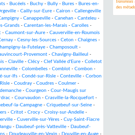
transmises
nts
-
Bucéels
-
Buchy
-
Bully
-
Bures
-
Bures-en-
des métado
rgeville
-
Cailly-sur-Eure
-
Cairon
-
Callengeville
Campigny
-
Canappeville
-
Canehan
-
Canteleu
-
es-Grands
-
Carentan-les-Marais
-
Carolles
-
t
-
Caumont-sur-Aure
-
Cauverville-en-Roumois
Cernay
-
Cesny-les-Sources
-
Ceton
-
Chaignes
-
hampigny-la-Futelaye
-
Champosoult
-
auvincourt-Provemont
-
Chavigny-Bailleul
-
is
-
Claville
-
Clécy
-
Clef Vallée d'Eure
-
Colletot
nneville
-
Colombelles
-
Comblot
-
Combon
-
-sur-Ifs
-
Condé-sur-Risle
-
Conteville
-
Corbon
Risle
-
Coudray
-
Coudres
-
Coulmer
-
demanche
-
Courgeon
-
Cour-Maugis sur
rdrac
-
Courvaudon
-
Crasville-la-Rocquefort
-
uebeuf-la-Campagne
-
Criquebeuf-sur-Seine
-
ers
-
Critot
-
Crocy
-
Croisy-sur-Andelle
-
rville
-
Cuverville-sur-Yères
-
Cuy-Saint-Fiacre
Dangu
-
Daubeuf-près-Vatteville
-
Daubeuf-
ns
-
Doudeauville-en-Vexin
-
Douville-en-Auge
-