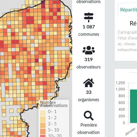
observations
Réparti
Ré
1 087
Cartographi
communes
l'état d'a
au niveau
exhaustive
319
observateurs
33
organismes
Nombre
d'observations
0– 1
1– 2
2– 5
Première
5– 10
observation
10– 20