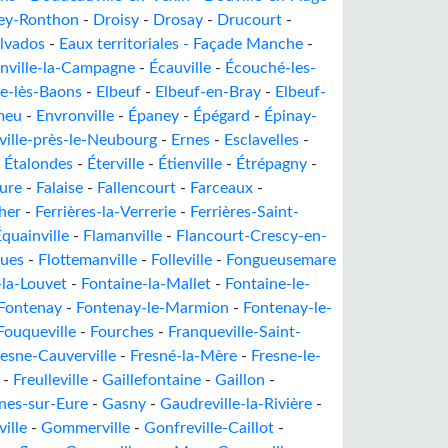
ey-Ronthon
-
Droisy
-
Drosay
-
Drucourt
-
alvados
-
Eaux territoriales - Façade Manche
-
nville-la-Campagne
-
Écauville
-
Écouché-les-
le-lès-Baons
-
Elbeuf
-
Elbeuf-en-Bray
-
Elbeuf-
meu
-
Envronville
-
Épaney
-
Épégard
-
Épinay-
ville-près-le-Neubourg
-
Ernes
-
Esclavelles
-
-
Étalondes
-
Éterville
-
Étienville
-
Étrépagny
-
ure
-
Falaise
-
Fallencourt
-
Farceaux
-
her
-
Ferrières-la-Verrerie
-
Ferrières-Saint-
quainville
-
Flamanville
-
Flancourt-Crescy-en-
ques
-
Flottemanville
-
Folleville
-
Fongueusemare
-la-Louvet
-
Fontaine-la-Mallet
-
Fontaine-le-
Fontenay
-
Fontenay-le-Marmion
-
Fontenay-le-
Fouqueville
-
Fourches
-
Franqueville-Saint-
resne-Cauverville
-
Fresné-la-Mère
-
Fresne-le-
-
Freulleville
-
Gaillefontaine
-
Gaillon
-
nes-sur-Eure
-
Gasny
-
Gaudreville-la-Rivière
-
ille
-
Gommerville
-
Gonfreville-Caillot
-