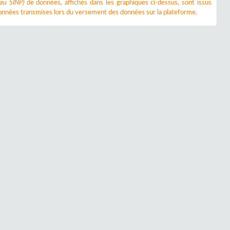
 au SINP)
de données, affichés dans les graphiques ci-dessus, sont issus
nnées transmises lors du versement des données sur la plateforme.