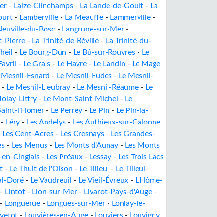
er
-
Laize-Clinchamps
-
La Lande-de-Goult
-
La
ourt
-
Lamberville
-
La Meauffe
-
Lammerville
-
Neuville-du-Bosc
-
Langrune-sur-Mer
-
t-Pierre
-
La Trinité-de-Réville
-
La Trinité-du-
heil
-
Le Bourg-Dun
-
Le Bû-sur-Rouvres
-
Le
Favril
-
Le Grais
-
Le Havre
-
Le Landin
-
Le Mage
 Mesnil-Esnard
-
Le Mesnil-Eudes
-
Le Mesnil-
-
Le Mesnil-Lieubray
-
Le Mesnil-Réaume
-
Le
olay-Littry
-
Le Mont-Saint-Michel
-
Le
Saint-l'Homer
-
Le Perrey
-
Le Pin
-
Le Pin-la-
-
Léry
-
Les Andelys
-
Les Authieux-sur-Calonne
-
Les Cent-Acres
-
Les Cresnays
-
Les Grandes-
es
-
Les Menus
-
Les Monts d'Aunay
-
Les Monts
-en-Cinglais
-
Les Préaux
-
Lessay
-
Les Trois Lacs
t
-
Le Thuit de l'Oison
-
Le Tilleul
-
Le Tilleul-
al-Doré
-
Le Vaudreuil
-
Le Vieil-Évreux
-
L'Hôme-
-
Lintot
-
Lion-sur-Mer
-
Livarot-Pays-d'Auge
-
-
Longuerue
-
Longues-sur-Mer
-
Lonlay-le-
vetot
-
Louvières-en-Auge
-
Louviers
-
Louvigny