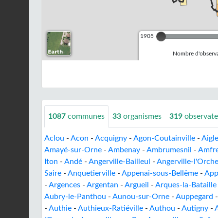
1905
Nombre d'observa
1087
communes
33
organismes
319
observate
Aclou
-
Acon
-
Acquigny
-
Agon-Coutainville
-
Aigle
Amayé-sur-Orne
-
Ambenay
-
Ambrumesnil
-
Amfre
Iton
-
Andé
-
Angerville-Bailleul
-
Angerville-l'Orche
Saire
-
Anquetierville
-
Appenai-sous-Bellême
-
App
-
Argences
-
Argentan
-
Argueil
-
Arques-la-Bataille
Aubry-le-Panthou
-
Aunou-sur-Orne
-
Auppegard
-
Authie
-
Authieux-Ratiéville
-
Authou
-
Autigny
-
A