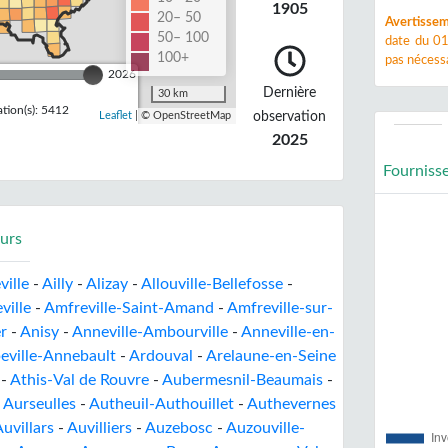
1905
20– 50
Avertissem
50– 100
date du 01
100+
pas nécessa
2026
Dernière
30 km
tion(s): 5412
observation
Leaflet
| © OpenStreetMap
2025
Fourniss
urs
ville
-
Ailly
-
Alizay
-
Allouville-Bellefosse
-
ville
-
Amfreville-Saint-Amand
-
Amfreville-sur-
r
-
Anisy
-
Anneville-Ambourville
-
Anneville-en-
eville-Annebault
-
Ardouval
-
Arelaune-en-Seine
-
Athis-Val de Rouvre
-
Aubermesnil-Beaumais
-
-
Aurseulles
-
Autheuil-Authouillet
-
Authevernes
uvillars
-
Auvilliers
-
Auzebosc
-
Auzouville-