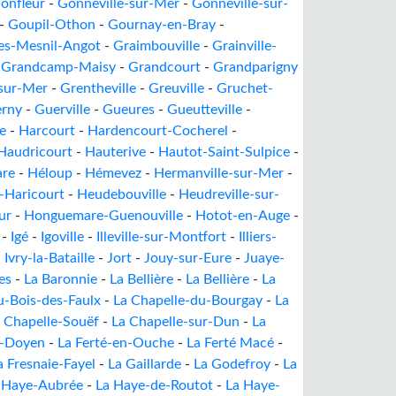
onfleur
-
Gonneville-sur-Mer
-
Gonneville-sur-
-
Goupil-Othon
-
Gournay-en-Bray
-
es-Mesnil-Angot
-
Graimbouville
-
Grainville-
-
Grandcamp-Maisy
-
Grandcourt
-
Grandparigny
sur-Mer
-
Grentheville
-
Greuville
-
Gruchet-
rny
-
Guerville
-
Gueures
-
Gueutteville
-
e
-
Harcourt
-
Hardencourt-Cocherel
-
Haudricourt
-
Hauterive
-
Hautot-Saint-Sulpice
-
re
-
Héloup
-
Hémevez
-
Hermanville-sur-Mer
-
-Haricourt
-
Heudebouville
-
Heudreville-sur-
ur
-
Honguemare-Guenouville
-
Hotot-en-Auge
-
-
Igé
-
Igoville
-
Illeville-sur-Montfort
-
Illiers-
-
Ivry-la-Bataille
-
Jort
-
Jouy-sur-Eure
-
Juaye-
es
-
La Baronnie
-
La Bellière
-
La Bellière
-
La
u-Bois-des-Faulx
-
La Chapelle-du-Bourgay
-
La
 Chapelle-Souëf
-
La Chapelle-sur-Dun
-
La
u-Doyen
-
La Ferté-en-Ouche
-
La Ferté Macé
-
a Fresnaie-Fayel
-
La Gaillarde
-
La Godefroy
-
La
 Haye-Aubrée
-
La Haye-de-Routot
-
La Haye-