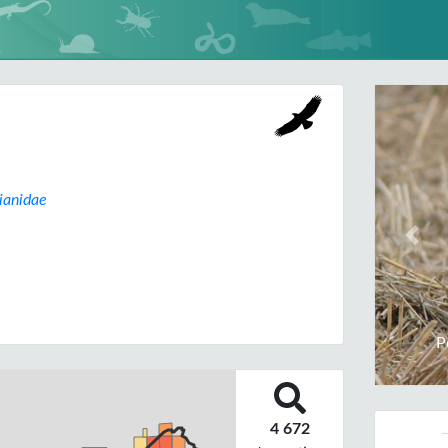
ianidae
Prev
P
4 672