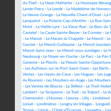
du-Theil
-
La Haye-Malherbe
-
La Houssaye-Bérang
Lande-Patry
-
La Londe
-
La Madeleine-de-Nonanc
La Neuve-Grange
-
La Neuville-Chant-d'Oisel
-
La 
Lanquetot
-
La Poterie-Cap-d'Antifer
-
La Rue-Sain
Mont
-
La Vieille-Lyre
-
La Vieux-Rue
-
Le Bosc du T
Castelet
-
Le Caule-Sainte-Beuve
-
Le Cormier
-
Le 
-
Le Manoir
-
Le Marais-la-Chapelle
-
Le Mesnil
-
Le
Garnier
-
Le Mesnil-Guillaume
-
Le Mesnil-Jourdain
Mesnil-Saint-Jean
-
Le Mesnil-sous-Jumièges
-
Le M
Neubourg
-
Le Noyer-en-Ouche
-
Le Parc
-
Le Pas-
Garenne
-
Le Plantis
-
Le Plessis-Sainte-Opportune
-
Les Authieux-sur-le-Port-Saint-Ouen
-
Les Barils
Ventes
-
Les Hauts-de-Caux
-
Les Hogues
-
Les Log
du Roumois
-
Les Moutiers-en-Auge
-
Les Moutiers
-
Les Ventes-de-Bourse
-
Le Teilleul
-
Le Theil-Nolen
Lambert
-
Le Torquesne
-
Le Trait
-
Le Tréport
-
Le V
Chamondot
-
L'Hosmes
-
Lieurey
-
Lilly
-
Lindebeuf
Loisail
-
Londinières
-
Longny les Villages
-
Longueil
Tesson
-
Lonrai
-
L'Orée-d'Écouves
-
Louvagny
-
Lou