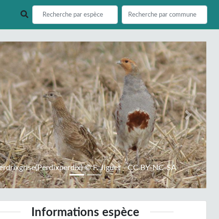
ious
Next
erdrixgrise(Perdixperdix) © F. Jiguet - CC BY-NC-SA
Informations espèce