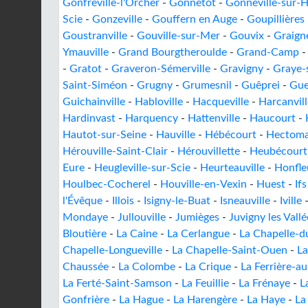
Gonfreville-l'Orcher
-
Gonnetot
-
Gonneville-sur-H
Scie
-
Gonzeville
-
Gouffern en Auge
-
Goupillières
Goustranville
-
Gouville-sur-Mer
-
Gouvix
-
Graign
Ymauville
-
Grand Bourgtheroulde
-
Grand-Camp
-
Gratot
-
Graveron-Sémerville
-
Gravigny
-
Graye-
Saint-Siméon
-
Grugny
-
Grumesnil
-
Guêprei
-
Gue
Guichainville
-
Habloville
-
Hacqueville
-
Harcanvill
Hardinvast
-
Harquency
-
Hattenville
-
Haucourt
-
Hautot-sur-Seine
-
Hauville
-
Hébécourt
-
Hectoma
Hérouville-Saint-Clair
-
Hérouvillette
-
Heubécourt
Eure
-
Heugleville-sur-Scie
-
Heurteauville
-
Honfle
Houlbec-Cocherel
-
Houville-en-Vexin
-
Huest
-
Ifs
l'Évêque
-
Illois
-
Isigny-le-Buat
-
Isneauville
-
Iville
Mondaye
-
Jullouville
-
Jumièges
-
Juvigny les Vallé
Bloutière
-
La Caine
-
La Cerlangue
-
La Chapelle-d
Chapelle-Longueville
-
La Chapelle-Saint-Ouen
-
La
Chaussée
-
La Colombe
-
La Crique
-
La Ferrière-a
La Ferté-Saint-Samson
-
La Feuillie
-
La Frénaye
-
L
Gonfrière
-
La Hague
-
La Harengère
-
La Haye
-
La