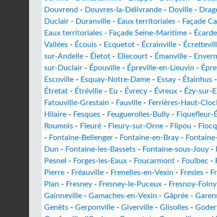
Douvrend
-
Douvres-la-Délivrande
-
Doville
-
Drag
Duclair
-
Duranville
-
Eaux territoriales - Façade C
Eaux territoriales - Façade Seine-Maritime
-
Écarde
Vallées
-
Écouis
-
Ecquetot
-
Écrainville
-
Écrettevil
sur-Andelle
-
Életot
-
Ellecourt
-
Émanville
-
Enver
sur-Duclair
-
Épouville
-
Épreville-en-Lieuvin
-
Épre
Escoville
-
Esquay-Notre-Dame
-
Essay
-
Étainhus
Étretat
-
Étréville
-
Eu
-
Évrecy
-
Évreux
-
Ézy-sur-E
Fatouville-Grestain
-
Fauville
-
Ferrières-Haut-Cloc
Hilaire
-
Fesques
-
Feuguerolles-Bully
-
Fiquefleur-É
Roumois
-
Fleuré
-
Fleury-sur-Orne
-
Flipou
-
Floc
-
Fontaine-Bellenger
-
Fontaine-en-Bray
-
Fontaine
Dun
-
Fontaine-les-Bassets
-
Fontaine-sous-Jouy
-
Pesnel
-
Forges-les-Eaux
-
Foucarmont
-
Foulbec
-
Pierre
-
Fréauville
-
Frenelles-en-Vexin
-
Fresles
-
F
Plan
-
Fresney
-
Fresney-le-Puceux
-
Fresnoy-Folny
Gainneville
-
Gamaches-en-Vexin
-
Gâprée
-
Garen
Genêts
-
Gerponville
-
Giverville
-
Glisolles
-
Goderv