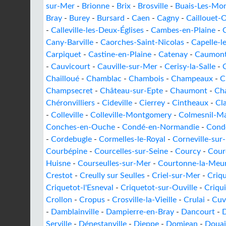
sur-Mer
-
Brionne
-
Brix
-
Brosville
-
Buais-Les-Mo
Bray
-
Burey
-
Bursard
-
Caen
-
Cagny
-
Caillouet-O
-
Calleville-les-Deux-Églises
-
Cambes-en-Plaine
-
Cany-Barville
-
Caorches-Saint-Nicolas
-
Capelle-l
Carpiquet
-
Castine-en-Plaine
-
Catenay
-
Caumon
-
Cauvicourt
-
Cauville-sur-Mer
-
Cerisy-la-Salle
-
Chailloué
-
Chamblac
-
Chambois
-
Champeaux
-
C
Champsecret
-
Château-sur-Epte
-
Chaumont
-
Ch
Chéronvilliers
-
Cideville
-
Cierrey
-
Cintheaux
-
Cla
-
Colleville
-
Colleville-Montgomery
-
Colmesnil-Ma
Conches-en-Ouche
-
Condé-en-Normandie
-
Condé
-
Cordebugle
-
Cormelles-le-Royal
-
Corneville-sur-
Courbépine
-
Courcelles-sur-Seine
-
Courcy
-
Cour
Huisne
-
Courseulles-sur-Mer
-
Courtonne-la-Meu
Crestot
-
Creully sur Seulles
-
Criel-sur-Mer
-
Criq
Criquetot-l'Esneval
-
Criquetot-sur-Ouville
-
Criqui
Crollon
-
Cropus
-
Crosville-la-Vieille
-
Crulai
-
Cuve
-
Damblainville
-
Dampierre-en-Bray
-
Dancourt
-
Serville
-
Dénestanville
-
Dieppe
-
Domjean
-
Douai